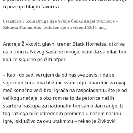
u poziciju blagih favorita.
Utakmica 3. kola Druge lige Srbije Čačak Angel Warriors –
Kikinda Mammoths, odložena je za vikend 13/14. maj.
Andreja Živković, glavni trener Black Hornetsa, otkriva
da o timu iz Novog Sada ne mnogo, osim da su mlad tim
koji će sigurno pružiti otpor.
– Kao i do sad, verujem da od nas sve zavisi i da se
sigurnim koracima bližimo svom cilju. Imaćemo za ovaj
meč konačno veći broj igrača na raspolaganju, što je od
velikog značaja, s obzirom na to da petorica naših
startera nastupa za nacionalni tim samo dan ranije. Iz
tog razloga biće određenih promena u našem načinu
igre, isključivo za ovu utakmicu – rekao je Živković.