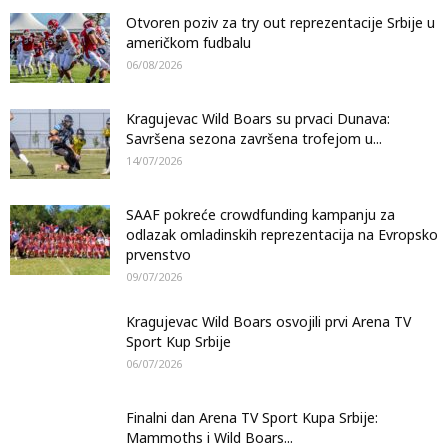
Otvoren poziv za try out reprezentacije Srbije u
američkom fudbalu
06/08/2026
Kragujevac Wild Boars su prvaci Dunava:
Savršena sezona završena trofejom u...
14/07/2026
SAAF pokreće crowdfunding kampanju za
odlazak omladinskih reprezentacija na Evropsko
prvenstvo
09/07/2026
Kragujevac Wild Boars osvojili prvi Arena TV
Sport Kup Srbije
06/07/2026
Finalni dan Arena TV Sport Kupa Srbije:
Mammoths i Wild Boars...