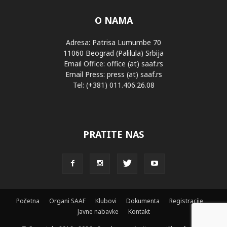
O NAMA
Adresa: Patrisa Lumumbe 70
11060 Beograd (Palilula) Srbija
Email Office: office (at) saaf.rs
Email Press: press (at) saaf.rs
Tel: (+381) 011.406.26.08
PRATITE NAS
Početna
Organi SAAF
Klubovi
Dokumenta
Registracije
Javne nabavke
Kontakt