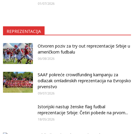
01/07/2026
REPREZENTACIJA
Otvoren poziv za try out reprezentacije Srbije u
američkom fudbalu
06/08/2026
SAAF pokreće crowdfunding kampanju za
odlazak omladinskih reprezentacija na Evropsko
prvenstvo
09/07/2026
Istorijski nastup ženske flag fudbal
reprezentacije Srbije: Četiri pobede na prvom...
18/05/2026