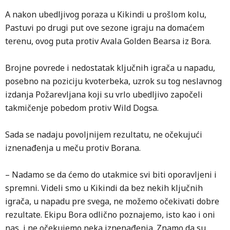
A nakon ubedljivog poraza u Kikindi u prošlom kolu,
Pastuvi po drugi put ove sezone igraju na domaćem
terenu, ovog puta protiv Avala Golden Bearsa iz Bora.
Brojne povrede i nedostatak ključnih igrača u napadu,
posebno na poziciju kvoterbeka, uzrok su tog neslavnog
izdanja Požarevljana koji su vrlo ubedljivo započeli
takmičenje pobedom protiv Wild Dogsa.
Sada se nadaju povoljnijem rezultatu, ne očekujući
iznenađenja u meču protiv Borana.
– Nadamo se da ćemo do utakmice svi biti oporavljeni i
spremni. Videli smo u Kikindi da bez nekih ključnih
igrača, u napadu pre svega, ne možemo očekivati dobre
rezultate. Ekipu Bora odlično poznajemo, isto kao i oni
nas, i ne očekujemo neka iznenađenja. Znamo da su