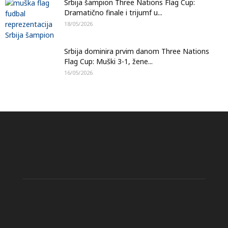
Srbija šampion Three Nations Flag Cup:
Dramatično finale i trijumf u...
18/05/2026
Srbija dominira prvim danom Three Nations
Flag Cup: Muški 3-1, žene...
16/05/2026