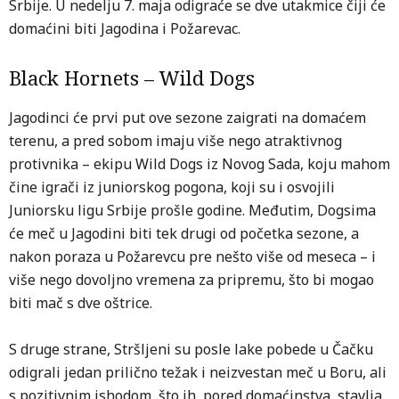
Srbije. U nedelju 7. maja odigraće se dve utakmice čiji će
domaćini biti Jagodina i Požarevac.
Black Hornets – Wild Dogs
Jagodinci će prvi put ove sezone zaigrati na domaćem
terenu, a pred sobom imaju više nego atraktivnog
protivnika – ekipu Wild Dogs iz Novog Sada, koju mahom
čine igrači iz juniorskog pogona, koji su i osvojili
Juniorsku ligu Srbije prošle godine. Međutim, Dogsima
će meč u Jagodini biti tek drugi od početka sezone, a
nakon poraza u Požarevcu pre nešto više od meseca – i
više nego dovoljno vremena za pripremu, što bi mogao
biti mač s dve oštrice.
S druge strane, Stršljeni su posle lake pobede u Čačku
odigrali jedan prilično težak i neizvestan meč u Boru, ali
s pozitivnim ishodom, što ih, pored domaćinstva, stavlja