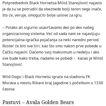
Potpredsednik Black Hornetsa Miloš Stanojlović najavio
je da su se potrudili da obezbede bolji teren nego inače,
što će, veruje, omogućiti bolje uslove za igru.
– Polako ali sigurno usavršavamo deo po deo našeg
organizacionog sistema. Već od sada nam se najavljuju
potencijalna igračka pojačanja za neki naredni period.
Roster će biti sve širi, kao što smo nakon prve pobede u
Čačku najavili. Daćemo svoj maksimum u nedelju i ako
sve bude kako treba, nadamo se pobedi – kazao je Miloš
Stanojlović.
Wild Dogsi i Black Hornetsi igraće na stadionu FK
Morava u mestu Ribare kraj Jagodine s početkom u 13.00
časova.
Pastuvi – Avala Golden Bears