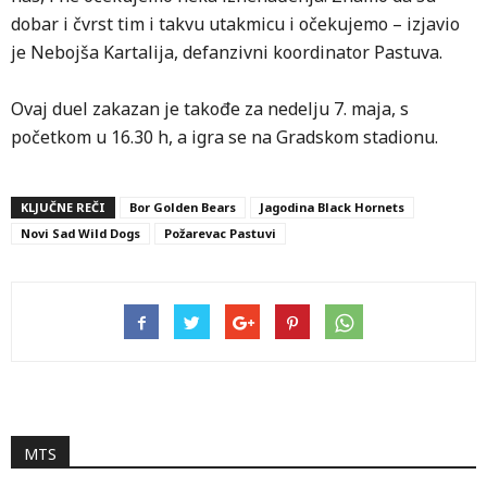
dobar i čvrst tim i takvu utakmicu i očekujemo – izjavio
je Nebojša Kartalija, defanzivni koordinator Pastuva.
Ovaj duel zakazan je takođe za nedelju 7. maja, s
početkom u 16.30 h, a igra se na Gradskom stadionu.
KLJUČNE REČI
Bor Golden Bears
Jagodina Black Hornets
Novi Sad Wild Dogs
Požarevac Pastuvi
MTS