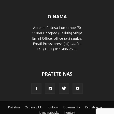
O NAMA
Adresa: Patrisa Lumumbe 70
11060 Beograd (Palilula) Srbija
Email Office: office (at) saaf.rs
Email Press: press (at) saaf.rs
Tel: (+381) 011.406.26.08
PRATITE NAS
Početna
Organi SAAF
Klubovi
Dokumenta
Registracije
Javne nabavke
Kontakt