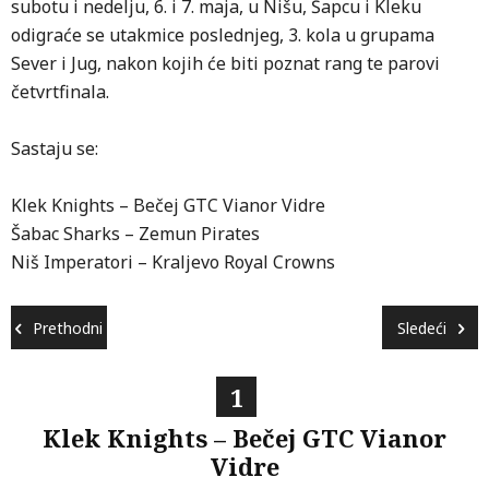
subotu i nedelju, 6. i 7. maja, u Nišu, Šapcu i Kleku
odigraće se utakmice poslednjeg, 3. kola u grupama
Sever i Jug, nakon kojih će biti poznat rang te parovi
četvrtfinala.
Sastaju se:
Klek Knights – Bečej GTC Vianor Vidre
Šabac Sharks – Zemun Pirates
Niš Imperatori – Kraljevo Royal Crowns
Prethodni
Sledeći
1
Klek Knights – Bečej GTC Vianor
E
Vidre
u