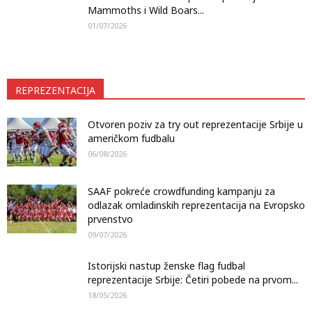
Mammoths i Wild Boars...
01/07/2026
REPREZENTACIJA
Otvoren poziv za try out reprezentacije Srbije u
američkom fudbalu
06/08/2026
SAAF pokreće crowdfunding kampanju za
odlazak omladinskih reprezentacija na Evropsko
prvenstvo
09/07/2026
Istorijski nastup ženske flag fudbal
reprezentacije Srbije: Četiri pobede na prvom...
18/05/2026