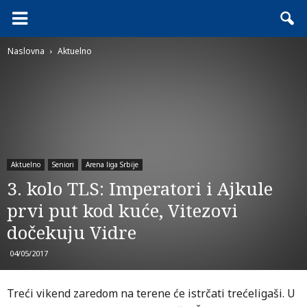
Naslovna
Aktuelno
Aktuelno
Seniori
Arena liga Srbije
3. kolo TLS: Imperatori i Ajkule
prvi put kod kuće, Vitezovi
dočekuju Vidre
04/05/2017
Treći vikend zaredom na terene će istrčati trećeligaši. U