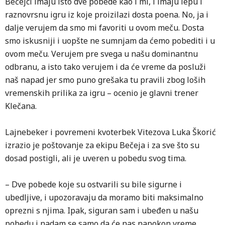
Bečejci imaju isto dve pobede kao i mi, i imaju lepu i
g
raznovrsnu igru iz koje proizilazi dosta poena. No, ja i
d
dalje verujem da smo mi favoriti u ovom meču. Dosta
o
smo iskusniji i uopšte ne sumnjam da ćemo pobediti i u
ovom meču. Verujem pre svega u našu dominantnu
O
odbranu, a isto tako verujem i da će vreme da posluži
p
naš napad jer smo puno grešaka tu pravili zbog loših
S
vremenskih prilika za igru – ocenio je glavni trener
Klečana.
–
P
Lajnebeker i povremeni kvoterbek Vitezova Luka Škorić
N
izrazio je poštovanje za ekipu Bečeja i za sve što su
s
dosad postigli, ali je uveren u pobedu svog tima.
i
– Dve pobede koje su ostvarili su bile sigurne i
G
ubedljive, i upozoravaju da moramo biti maksimalno
t
oprezni s njima. Ipak, siguran sam i ubeđen u našu
„
pobedu i nadam se samo da će nas napokon vreme