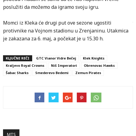
poslužiti da možemo da igramo svoju igru.
–
j
Momci iz Kleka će drugi put ove sezone ugostiti
s
protivnike na Vojnom stadionu u Zrenjaninu. Utakmica
o
je zakazana za 6. maj, a počekat je u 15.30 h.
o
p
Prethodni
Sledeći
d
KLJUČNE REČI
GTC Vianor Vidre Bečej
Klek Knights
Kraljevo Royal Crowns
Niš Imperatori
Obrenovac Hawks
t
Šabac Sharks
Smederevo Bedemi
Zemun Pirates
Š
p
R
s
u
P
MTS