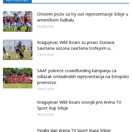
Otvoren poziv za try out reprezentacije Srbije u
američkom fudbalu
06/08/2026
Kragujevac Wild Boars su prvaci Dunava:
Savršena sezona završena trofejom u...
14/07/2026
SAAF pokreće crowdfunding kampanju za
odlazak omladinskih reprezentacija na Evropsko
prvenstvo
09/07/2026
Kragujevac Wild Boars osvojili prvi Arena TV
Sport Kup Srbije
06/07/2026
Finalni dan Arena TV Sport Kupa Srbije: