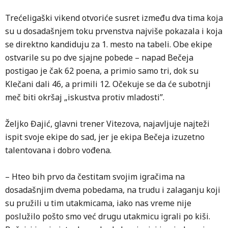
o
Trećeligaški vikend otvoriće susret između dva tima koja
t
su u dosadašnjem toku prvenstva najviše pokazala i koja
u
se direktno kandiduju za 1. mesto na tabeli. Obe ekipe
n
ostvarile su po dve sjajne pobede – napad Bečeja
k
postigao je čak 62 poena, a primio samo tri, dok su
Klečani dali 46, a primili 12. Očekuje se da će subotnji
O
meč biti okršaj „iskustva protiv mladosti”.
p
k
Željko Đajić, glavni trener Vitezova, najavljuje najteži
N
ispit svoje ekipe do sad, jer je ekipa Bečeja izuzetno
o
talentovana i dobro vođena.
d
Z
– Hteo bih prvo da čestitam svojim igračima na
dosadašnjim dvema pobedama, na trudu i zalaganju koji
–
su pružili u tim utakmicama, iako nas vreme nije
g
poslužilo pošto smo već drugu utakmicu igrali po kiši.
t