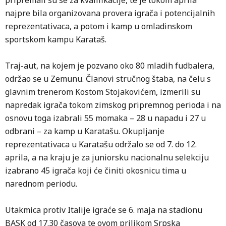
pripremali su se za kvalifikacije, te je tokom aprila
najpre bila organizovana provera igrača i potencijalnih
reprezentativaca, a potom i kamp u omladinskom
sportskom kampu Karataš.
Traj-aut, na kojem je pozvano oko 80 mladih fudbalera,
održao se u Zemunu. Članovi stručnog štaba, na čelu s
glavnim trenerom Kostom Stojakovićem, izmerili su
napredak igrača tokom zimskog pripremnog perioda i na
osnovu toga izabrali 55 momaka – 28 u napadu i 27 u
odbrani – za kamp u Karatašu. Okupljanje
reprezentativaca u Karatašu održalo se od 7. do 12.
aprila, a na kraju je za juniorsku nacionalnu selekciju
izabrano 45 igrača koji će činiti okosnicu tima u
narednom periodu.
Utakmica protiv Italije igraće se 6. maja na stadionu
BASK od 17.30 časova te ovom prilikom Srpska