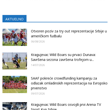
AKTUELNO
Otvoren poziv za try out reprezentacije Srbije u
američkom fudbalu
06/08/2026
Kragujevac Wild Boars su prvaci Dunava:
Savršena sezona završena trofejom u...
14/07/2026
SAAF pokreće crowdfunding kampanju za
odlazak omladinskih reprezentacija na Evropsko
prvenstvo
09/07/2026
Kragujevac Wild Boars osvojili prvi Arena TV
Sport Kup Srbije