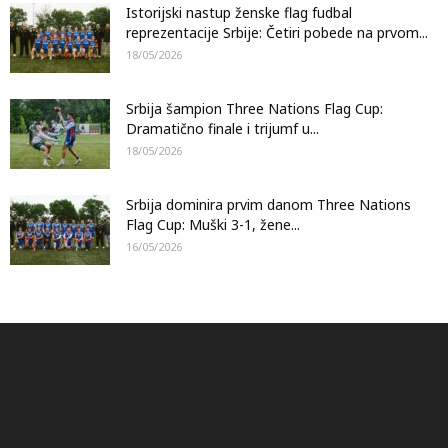
Istorijski nastup ženske flag fudbal
reprezentacije Srbije: Četiri pobede na prvom...
18/05/2026
Srbija šampion Three Nations Flag Cup:
Dramatično finale i trijumf u...
18/05/2026
Srbija dominira prvim danom Three Nations
Flag Cup: Muški 3-1, žene...
16/05/2026