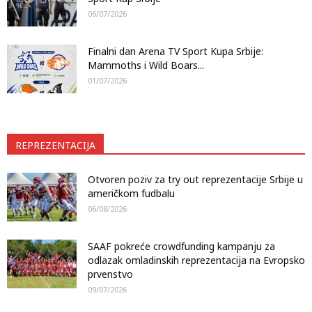
06/07/2026
Finalni dan Arena TV Sport Kupa Srbije:
Mammoths i Wild Boars...
01/07/2026
REPREZENTACIJA
Otvoren poziv za try out reprezentacije Srbije u
američkom fudbalu
06/08/2026
SAAF pokreće crowdfunding kampanju za
odlazak omladinskih reprezentacija na Evropsko
prvenstvo
09/07/2026