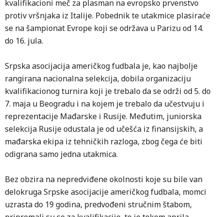
kvalifikacioni meč za plasman na evropsko prvenstvo
protiv vršnjaka iz Italije. Pobednik te utakmice plasiraće
se na šampionat Evrope koji se održava u Parizu od 14.
do 16. jula.
Srpska asocijacija američkog fudbala je, kao najbolje
rangirana nacionalna selekcija, dobila organizaciju
kvalifikacionog turnira koji je trebalo da se održi od 5. do
7. maja u Beogradu i na kojem je trebalo da učestvuju i
reprezentacije Mađarske i Rusije. Međutim, juniorska
selekcija Rusije odustala je od učešća iz finansijskih, a
mađarska ekipa iz tehničkih razloga, zbog čega će biti
odigrana samo jedna utakmica.
Bez obzira na nepredviđene okolnosti koje su bile van
delokruga Srpske asocijacije američkog fudbala, momci
uzrasta do 19 godina, predvođeni stručnim štabom,