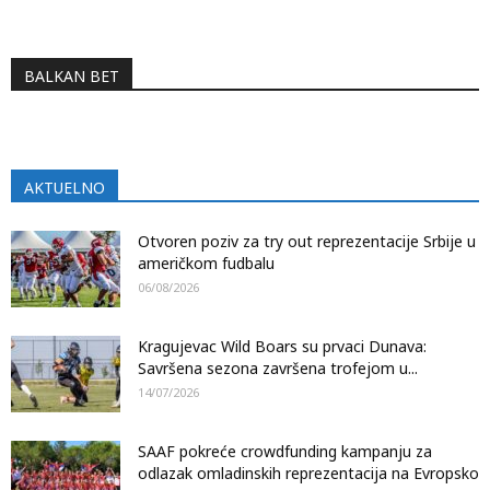
BALKAN BET
AKTUELNO
Otvoren poziv za try out reprezentacije Srbije u
američkom fudbalu
06/08/2026
Kragujevac Wild Boars su prvaci Dunava:
Savršena sezona završena trofejom u...
14/07/2026
SAAF pokreće crowdfunding kampanju za
odlazak omladinskih reprezentacija na Evropsko