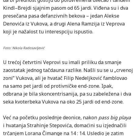
da bi prednost gostiju do poluvremena uvećao i tandem
Kindl–Brejdi sjajnim pasom od 65 jardi. Viđena su i dva
presečana pasa defanzivnih bekova – jedan Alekse
Denovića iz Vukova, a drugi Alena Ramzija iz Veprova
koji je nažalost tu interespciju ispustio.
Foto: Nikola Radosavljević
U trećoj četvrtini Veprovi su imali priliku da smanje
zaostatak jednog tačdauna razlike. Našli su se u „crvenoj
zoni” Vukova, ali je hvatač Filip Nedeljković famblovao
na samo pet jardi od protivničke end-zone. Ipak,
odbrana je bila skoncentrisanija, pa su zabeležena i dva
seka kvoterbeka Vukova na oko 25 jardi od end-zone.
Već na početku poslednje deonice, nakon
pass big playa
i hvatanja Strahinje Stepovića, domaćini su izjednačili
trčanjem Lorana Čimange na 14 : 14. Usledio je zatim