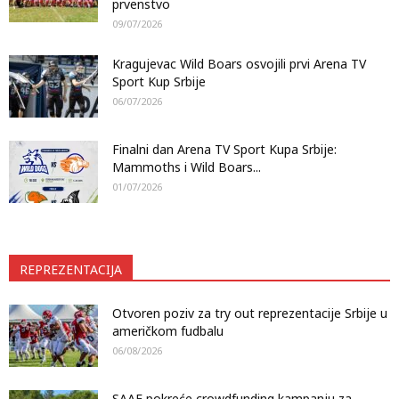
prvenstvo
09/07/2026
Kragujevac Wild Boars osvojili prvi Arena TV
Sport Kup Srbije
06/07/2026
Finalni dan Arena TV Sport Kupa Srbije:
Mammoths i Wild Boars...
01/07/2026
REPREZENTACIJA
Otvoren poziv za try out reprezentacije Srbije u
američkom fudbalu
06/08/2026
SAAF pokreće crowdfunding kampanju za