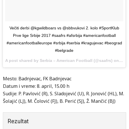
Večiti derbi @kgwildboars vs @sbbvukovi 2. kolo #SportKlub
Prve lige Srbije 2017 #saafrs #afsrbija #americanfootball
#americanfootballeurope #srbija #serbia #kragujevac #beograd
#belgrade
A post shared by Serbia – American Football (@saafrs) on
Apr 
Mesto: Badnjevac, FK Badnjevac
Datum i vreme: 8. april, 15.00 h
Sudije: P. Pavlović (R), S. Sladojević (U), R. Jonović (HL), M.
Šolajić (LJ), M. Čolović (FJ), B. Perić (SJ), Ž. Mančić (BJ)
Rezultat