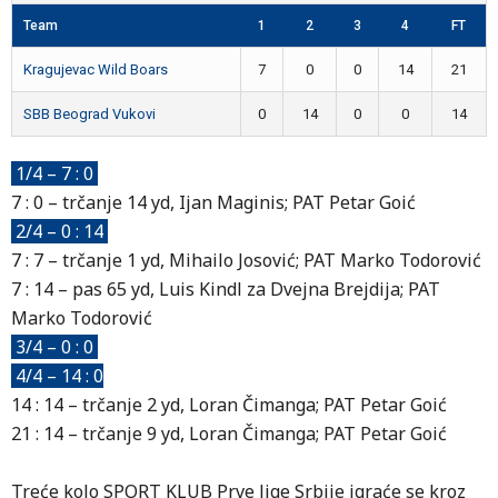
Team
1
2
3
4
FT
Kragujevac Wild Boars
7
0
0
14
21
SBB Beograd Vukovi
0
14
0
0
14
1/4 – 7 : 0
7 : 0 – trčanje 14 yd, Ijan Maginis; PAT Petar Goić
2/4 – 0 : 14
7 : 7 – trčanje 1 yd, Mihailo Josović; PAT Marko Todorović
7 : 14 – pas 65 yd, Luis Kindl za Dvejna Brejdija; PAT
Marko Todorović
3/4 – 0 : 0
4/4 – 14 : 0
14 : 14 – trčanje 2 yd, Loran Čimanga; PAT Petar Goić
21 : 14 – trčanje 9 yd, Loran Čimanga; PAT Petar Goić
Treće kolo SPORT KLUB Prve lige Srbije igraće se kroz