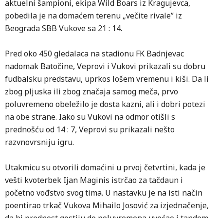
aktuelni šampioni, ekipa Wild Boars iz Kragujevca,
pobedila je na domaćem terenu „večite rivale” iz
Beograda SBB Vukove sa 21 : 14.
Pred oko 450 gledalaca na stadionu FK Badnjevac
nadomak Batočine, Veprovi i Vukovi prikazali su dobru
fudbalsku predstavu, uprkos lošem vremenu i kiši. Da li
zbog pljuska ili zbog značaja samog meča, prvo
poluvremeno obeležilo je dosta kazni, ali i dobri potezi
na obe strane. Iako su Vukovi na odmor otišli s
prednošću od 14 : 7, Veprovi su prikazali nešto
razvnovrsniju igru.
Utakmicu su otvorili domaćini u prvoj četvrtini, kada je
vešti kvoterbek Ijan Maginis istrčao za tačdaun i
početno vođstvo svog tima. U nastavku je na isti način
poentirao trkač Vukova Mihailo Josović za izjednačenje,