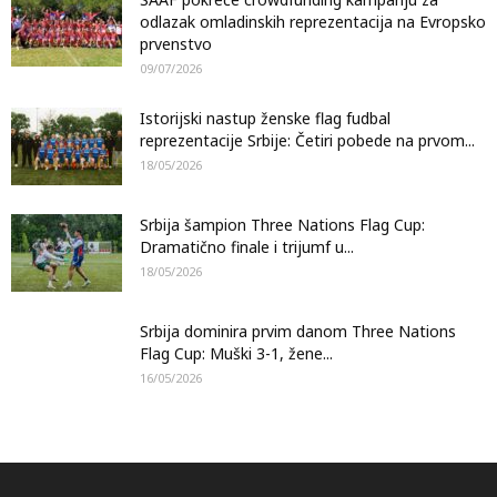
odlazak omladinskih reprezentacija na Evropsko
prvenstvo
09/07/2026
Istorijski nastup ženske flag fudbal
reprezentacije Srbije: Četiri pobede na prvom...
18/05/2026
Srbija šampion Three Nations Flag Cup:
Dramatično finale i trijumf u...
18/05/2026
Srbija dominira prvim danom Three Nations
Flag Cup: Muški 3-1, žene...
16/05/2026