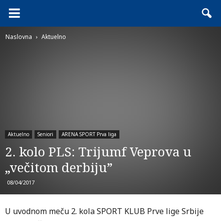
Naslovna
Aktuelno
Aktuelno
Seniori
ARENA SPORT Prva liga
2. kolo PLS: Trijumf Veprova u
„večitom derbiju”
08/04/2017
U uvodnom meču 2. kola SPORT KLUB Prve lige Srbije