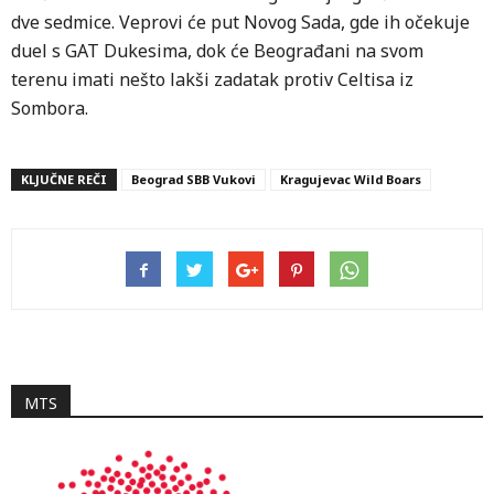
dve sedmice. Veprovi će put Novog Sada, gde ih očekuje
duel s GAT Dukesima, dok će Beograđani na svom
terenu imati nešto lakši zadatak protiv Celtisa iz
Sombora.
KLJUČNE REČI
Beograd SBB Vukovi
Kragujevac Wild Boars
MTS