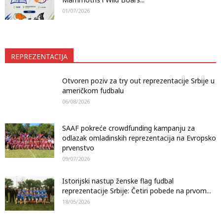
01/07/2026
REPREZENTACIJA
Otvoren poziv za try out reprezentacije Srbije u
američkom fudbalu
06/08/2026
SAAF pokreće crowdfunding kampanju za
odlazak omladinskih reprezentacija na Evropsko
prvenstvo
09/07/2026
Istorijski nastup ženske flag fudbal
reprezentacije Srbije: Četiri pobede na prvom...
18/05/2026