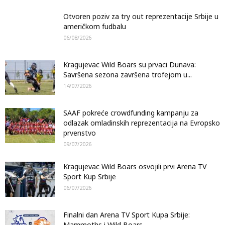
Otvoren poziv za try out reprezentacije Srbije u
američkom fudbalu
06/08/2026
Kragujevac Wild Boars su prvaci Dunava:
Savršena sezona završena trofejom u...
14/07/2026
SAAF pokreće crowdfunding kampanju za
odlazak omladinskih reprezentacija na Evropsko
prvenstvo
09/07/2026
Kragujevac Wild Boars osvojili prvi Arena TV
Sport Kup Srbije
06/07/2026
Finalni dan Arena TV Sport Kupa Srbije:
Mammoths i Wild Boars...