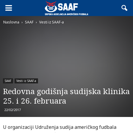
Naslovna
SAAF
Vesti iz SAAF-a
SAAF
Vesti iz SAAF-a
Redovna godišnja sudijska klinika
25. i 26. februara
22/02/2017
U organizaciji Udruženja sudija američkog fudbala