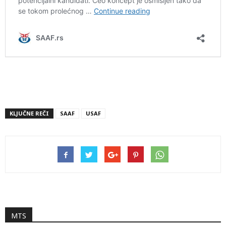
KLJUČNE REČI
SAAF
USAF
MTS