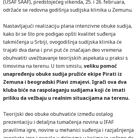
(USAF SAAF), predstojećeg vikenda, 25. i 26. februara,
održaće se redovna godišnja sudijska klinika u Zemunu.
Nastavljajući realizaciju plana intenzivne obuke sudija,
kako bi se što pre podigao opšti kvalitet suđenja
takmičenja u Srbiji, ovogodišnja sudijska klinika će
trajati dva dana i prvi put će značajan deo vremena
obuhvatiti uvežbavanje teorijskih aspekata u praksi s
timovima na terenu. U tom smislu,
veliku pomoć
unapređenju obuke sudija pružiće ekipe Pirati iz
Zemuna i beogradski Plavi zmajevi. Igrači ova dva
kluba biće na raspolaganju sudijama koji će imati
priliku da vežbaju u realnim situacijama na terenu.
Teorijski deo obuke obuhvatiće između ostalog
prezentaciju i detaljna tumačenja novina u IFAF
pravilima igre, novine u mehanici suđenja i razjašnjenja