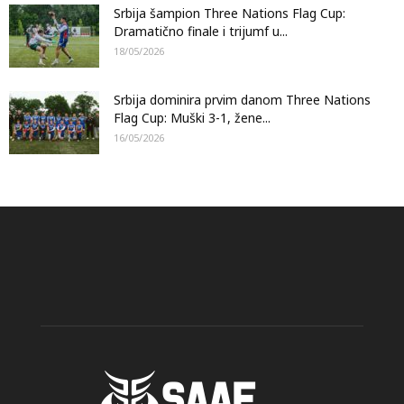
Srbija šampion Three Nations Flag Cup:
Dramatično finale i trijumf u...
18/05/2026
Srbija dominira prvim danom Three Nations
Flag Cup: Muški 3-1, žene...
16/05/2026