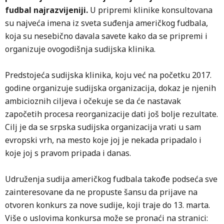
fudbal najrazvijeniji.
U pripremi klinike konsultovana
su najveća imena iz sveta suđenja američkog fudbala,
koja su nesebično davala savete kako da se pripremi i
organizuje ovogodišnja sudijska klinika.
Predstojeća sudijska klinika, koju već na početku 2017.
godine organizuje sudijska organizacija, dokaz je njenih
ambicioznih ciljeva i očekuje se da će nastavak
započetih procesa reorganizacije dati još bolje rezultate.
Cilj je da se srpska sudijska organizacija vrati u sam
evropski vrh, na mesto koje joj je nekada pripadalo i
koje joj s pravom pripada i danas.
Udruženja sudija američkog fudbala takođe podseća sve
zainteresovane da ne propuste šansu da prijave na
otvoren konkurs za nove sudije, koji traje do 13. marta.
Više o uslovima konkursa može se pronaći na stranici: