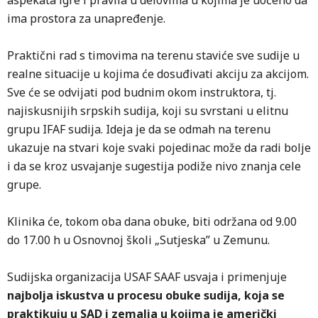
aspekata igre i pravila u delovima u kojima je uočeno da
ima prostora za unapređenje.
Praktični rad s timovima na terenu staviće sve sudije u
realne situacije u kojima će dosuđivati akciju za akcijom.
Sve će se odvijati pod budnim okom instruktora, tj.
najiskusnijih srpskih sudija, koji su svrstani u elitnu
grupu IFAF sudija. Ideja je da se odmah na terenu
ukazuje na stvari koje svaki pojedinac može da radi bolje
i da se kroz usvajanje sugestija podiže nivo znanja cele
grupe.
Klinika će, tokom oba dana obuke, biti održana od 9.00
do 17.00 h u Osnovnoj školi „Sutjeska” u Zemunu.
Sudijska organizacija USAF SAAF usvaja i primenjuje
najbolja iskustva u procesu obuke sudija, koja se
praktikuju u SAD i zemalja u kojima je američki