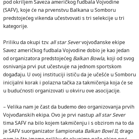
pod okriljem Saveza američkog fudbala Vojvodine
(SAFV), koje će na prvenstvu Balkana u Somboru
predstojećeg vikenda učestvovati s tri selekcije u tri
kategorije.
Priliku da okupi tzv.
all star Sever
vojvođanske ekipe
Savez američkog fudbala Vojvodine dobio je kao jedan
od organizatora predstojećeg
Balkan Bowla
, koji od svog
osnivanja prvi put učestvuje na jednom sportskom
događaju. U ovoj instituciji ističu da je učešće u Somboru
inicijalni korak i polazna tačka za takmičenja koja će se
u budućnosti organizovati u okviru ove asocijacije.
– Velika nam je čast da budemo deo organizovanja prvih
Vojvođanskih ekipa. Ovo je prvi nastup
all star Sever
tima SAFV na bilo kojem takmičenju i s obzirom na to da
je SAFV suorganizator šampionata
Balkan Bowl II
, drago