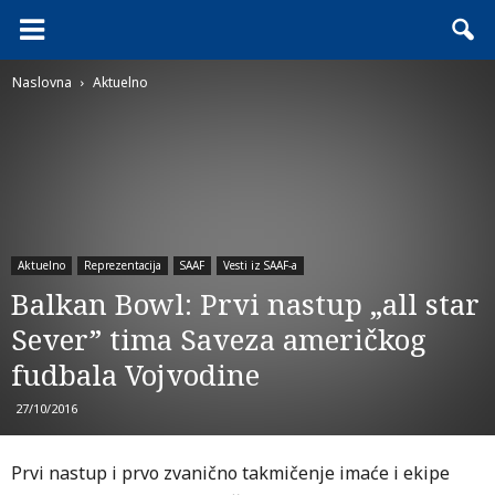
Naslovna
Aktuelno
Aktuelno
Reprezentacija
SAAF
Vesti iz SAAF-a
Balkan Bowl: Prvi nastup „all star
Sever” tima Saveza američkog
fudbala Vojvodine
27/10/2016
Prvi nastup i prvo zvanično takmičenje imaće i ekipe