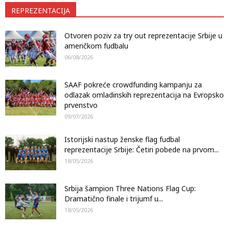
REPREZENTACIJA
Otvoren poziv za try out reprezentacije Srbije u
američkom fudbalu
06/08/2026
SAAF pokreće crowdfunding kampanju za
odlazak omladinskih reprezentacija na Evropsko
prvenstvo
09/07/2026
Istorijski nastup ženske flag fudbal
reprezentacije Srbije: Četiri pobede na prvom...
18/05/2026
Srbija šampion Three Nations Flag Cup:
Dramatično finale i trijumf u...
18/05/2026