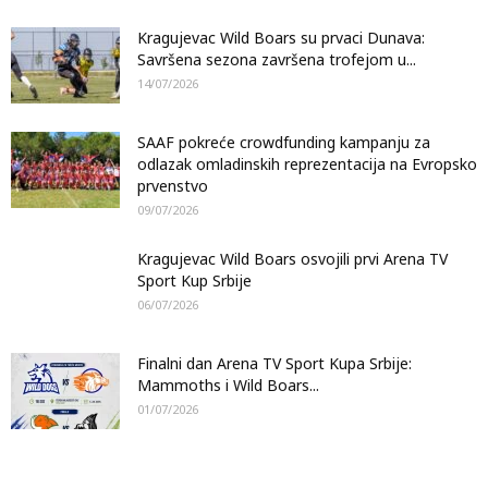
Kragujevac Wild Boars su prvaci Dunava:
Savršena sezona završena trofejom u...
14/07/2026
SAAF pokreće crowdfunding kampanju za
odlazak omladinskih reprezentacija na Evropsko
prvenstvo
09/07/2026
Kragujevac Wild Boars osvojili prvi Arena TV
Sport Kup Srbije
06/07/2026
Finalni dan Arena TV Sport Kupa Srbije:
Mammoths i Wild Boars...
01/07/2026