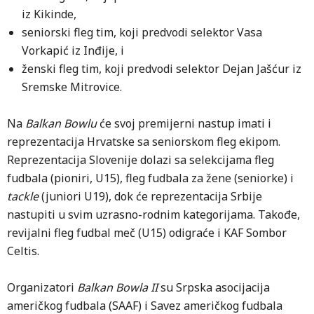
iz Kikinde,
seniorski fleg tim, koji predvodi selektor Vasa
Vorkapić iz Inđije, i
ženski fleg tim, koji predvodi selektor Dejan Jašćur iz
Sremske Mitrovice.
Na
Balkan Bowlu
će svoj premijerni nastup imati i
reprezentacija Hrvatske sa seniorskom fleg ekipom.
Reprezentacija Slovenije dolazi sa selekcijama fleg
fudbala (pioniri, U15), fleg fudbala za žene (seniorke) i
tackle
(juniori U19), dok će reprezentacija Srbije
nastupiti u svim uzrasno-rodnim kategorijama. Takođe,
revijalni fleg fudbal meč (U15) odigraće i KAF Sombor
Celtis.
Organizatori
Balkan Bowla II
su Srpska asocijacija
američkog fudbala (SAAF) i Savez američkog fudbala