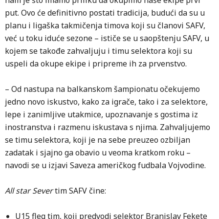
nam je što imamo priliku da okupimo naše ekipe prvi
put. Ovo će definitivno postati tradicija, budući da su u
planu i ligaška takmičenja timova koji su članovi SAFV,
već u toku iduće sezone – ističe se u saopštenju SAFV, u
kojem se takođe zahvaljuju i timu selektora koji su
uspeli da okupe ekipe i pripreme ih za prvenstvo.
– Od nastupa na balkanskom šampionatu očekujemo
jedno novo iskustvo, kako za igrače, tako i za selektore,
lepe i zanimljive utakmice, upoznavanje s gostima iz
inostranstva i razmenu iskustava s njima. Zahvaljujemo
se timu selektora, koji je na sebe preuzeo ozbiljan
zadatak i sjajno ga obavio u veoma kratkom roku –
navodi se u izjavi Saveza američkog fudbala Vojvodine.
All star Sever
tim SAFV čine:
U15 fleg tim, koji predvodi selektor Branislav Fekete