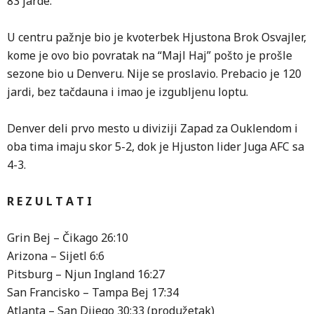
83 jarde.
U centru pažnje bio je kvoterbek Hjustona Brok Osvajler,
kome je ovo bio povratak na “Majl Haj” pošto je prošle
sezone bio u Denveru. Nije se proslavio. Prebacio je 120
jardi, bez tačdauna i imao je izgubljenu loptu.
Denver deli prvo mesto u diviziji Zapad za Ouklendom i
oba tima imaju skor 5-2, dok je Hjuston lider Juga AFC sa
4-3.
R E Z U L T A T I
Grin Bej – Čikago 26:10
Arizona – Sijetl 6:6
Pitsburg – Njun Ingland 16:27
San Francisko – Tampa Bej 17:34
Atlanta – San Dijego 30:33 (produžetak)