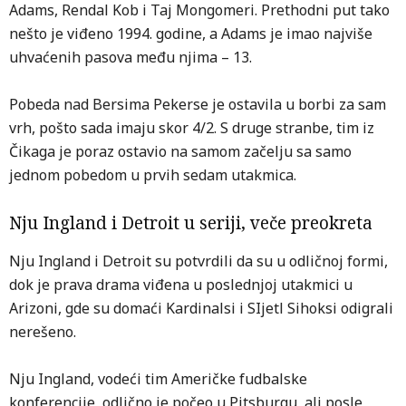
Adams, Rendal Kob i Taj Mongomeri. Prethodni put tako
nešto je viđeno 1994. godine, a Adams je imao najviše
uhvaćenih pasova među njima – 13.
Pobeda nad Bersima Pekerse je ostavila u borbi za sam
vrh, pošto sada imaju skor 4/2. S druge stranbe, tim iz
Čikaga je poraz ostavio na samom začelju sa samo
jednom pobedom u prvih sedam utakmica.
Nju Ingland i Detroit u seriji, veče preokreta
Nju Ingland i Detroit su potvrdili da su u odličnoj formi,
dok je prava drama viđena u poslednjoj utakmici u
Arizoni, gde su domaći Kardinalsi i SIjetl Sihoksi odigrali
nerešeno.
Nju Ingland, vodeći tim Američke fudbalske
konferencije, odlično je počeo u Pitsburgu, ali posle