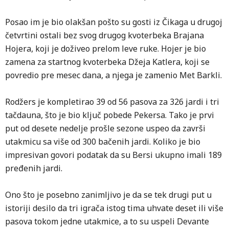
Posao im je bio olakšan pošto su gosti iz Čikaga u drugoj
četvrtini ostali bez svog drugog kvoterbeka Brajana
Hojera, koji je doživeo prelom leve ruke. Hojer je bio
zamena za startnog kvoterbeka Džeja Katlera, koji se
povredio pre mesec dana, a njega je zamenio Met Barkli.
Rodžers je kompletirao 39 od 56 pasova za 326 jardi i tri
tačdauna, što je bio ključ pobede Pekersa. Tako je prvi
put od desete nedelje prošle sezone uspeo da završi
utakmicu sa više od 300 bačenih jardi. Koliko je bio
impresivan govori podatak da su Bersi ukupno imali 189
pređenih jardi.
Ono što je posebno zanimljivo je da se tek drugi put u
istoriji desilo da tri igrača istog tima uhvate deset ili više
pasova tokom jedne utakmice, a to su uspeli Devante