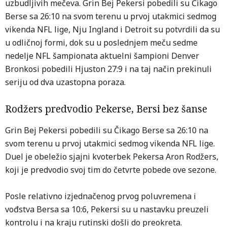
uzbudljivih mečeva. Grin Bej Pekersi pobedili su Čikago
Berse sa 26:10 na svom terenu u prvoj utakmici sedmog
vikenda NFL lige, Nju Ingland i Detroit su potvrdili da su
u odličnoj formi, dok su u poslednjem meču sedme
nedelje NFL šampionata aktuelni šampioni Denver
Bronkosi pobedili Hjuston 27:9 i na taj način prekinuli
seriju od dva uzastopna poraza.
Rodžers predvodio Pekerse, Bersi bez šanse
Grin Bej Pekersi pobedili su Čikago Berse sa 26:10 na
svom terenu u prvoj utakmici sedmog vikenda NFL lige.
Duel je obeležio sjajni kvoterbek Pekersa Aron Rodžers,
koji je predvodio svoj tim do četvrte pobede ove sezone.
Posle relativno izjednačenog prvog poluvremena i
vođstva Bersa sa 10:6, Pekersi su u nastavku preuzeli
kontrolu i na kraju rutinski došli do preokreta.