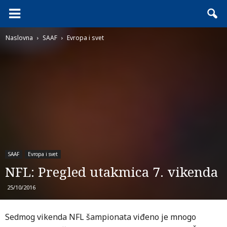
Naslovna
SAAF
Evropa i svet
SAAF
Evropa i svet
NFL: Pregled utakmica 7. vikenda
25/10/2016
Sedmog vikenda NFL šampionata viđeno je mnogo