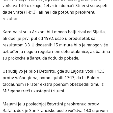
vođstva 14:0 u drugoj četvrtini domaći Stilersi su uspeli
da se vrate (14:13), ali ne i da potpuno preokrenu
rezultat.
Kardinalsi su u Arizoni bili mnogo bolji rival od Sijetla,
ali duel je prvi put od 1992. ušao u produžetak sa
rezultatom 3:3. U dodatnih 15 minuta bilo je mnogo više
uzbuđenja nego u regularnom delu utakmice, a oba tima
su prokockala šansu da dođu do pobede.
Uzbudljivo je bilo i Detoritu, gde su Lajonsi vodili 13:3
protiv Vašongtona, potom gubili 17:13, da bi Boldin
tačdaunom i Prater ekstra poenom obezbedili timu iz
Mičigena treći uzastopni trijumf.
Majami je u poslednjoj četvrtini preokrenuo protiv
Bafala, dok je San Francisko posle vođstva 14:0 u prvom