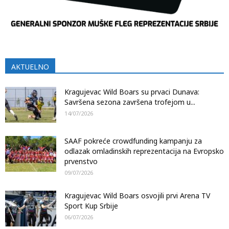
AKTUELNO
Kragujevac Wild Boars su prvaci Dunava:
Savršena sezona završena trofejom u...
14/07/2026
SAAF pokreće crowdfunding kampanju za
odlazak omladinskih reprezentacija na Evropsko
prvenstvo
09/07/2026
Kragujevac Wild Boars osvojili prvi Arena TV
Sport Kup Srbije
06/07/2026