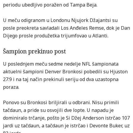
periodu ubedljivo poražen od Tampa Beja.
U meču odigranom u Londonu Njujork Džajantsi su
posle preokreta savladali Los Anđeles Remse, dok je Dan
Dijego prosle produžetka trijumfovao u Atlanti.
Šampion prekinuo post
U poslednjem meču sedme nedelje NFL šampionata
aktuelni šampioni Denver Bronkosi pobedili su Hjuston
27:9 i na taj način prekinuli seriju od dva uzastopna
poraza.
Ponovo su Bronkosi briljirali u odbrani. Nisu primili
tačdaun, a pride su osvojili dve lopte. U napadu je
dominiralo trčanje, pošto je Si Džej Anderson istrčao 107
jardi uz tačdaun, a tačdaun je istrčao i Devonte Buker, uz