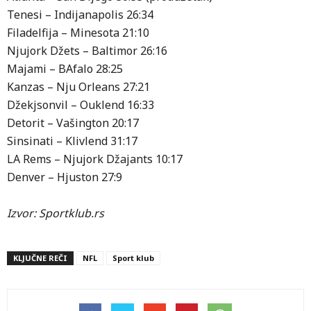
Tenesi – Indijanapolis 26:34
Filadelfija – Minesota 21:10
Njujork Džets – Baltimor 26:16
Majami – BAfalo 28:25
Kanzas – Nju Orleans 27:21
Džekjsonvil – Ouklend 16:33
Detorit – Vašington 20:17
Sinsinati – Klivlend 31:17
LA Rems – Njujork Džajants 10:17
Denver – Hjuston 27:9
Izvor: Sportklub.rs
KLJUČNE REČI
NFL
Sport klub