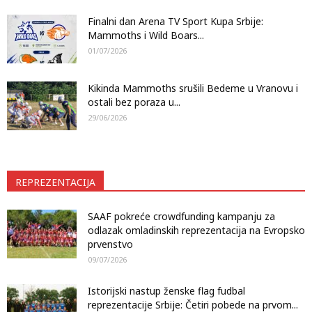
Finalni dan Arena TV Sport Kupa Srbije:
Mammoths i Wild Boars...
01/07/2026
Kikinda Mammoths srušili Bedeme u Vranovu i
ostali bez poraza u...
29/06/2026
REPREZENTACIJA
SAAF pokreće crowdfunding kampanju za
odlazak omladinskih reprezentacija na Evropsko
prvenstvo
09/07/2026
Istorijski nastup ženske flag fudbal
reprezentacije Srbije: Četiri pobede na prvom...