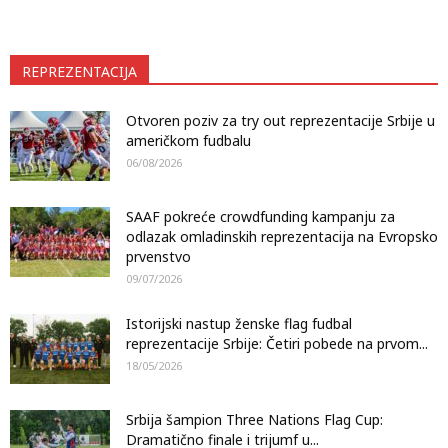
REPREZENTACIJA
Otvoren poziv za try out reprezentacije Srbije u
američkom fudbalu
06/08/2026
SAAF pokreće crowdfunding kampanju za
odlazak omladinskih reprezentacija na Evropsko
prvenstvo
09/07/2026
Istorijski nastup ženske flag fudbal
reprezentacije Srbije: Četiri pobede na prvom...
18/05/2026
Srbija šampion Three Nations Flag Cup:
Dramatično finale i trijumf u...