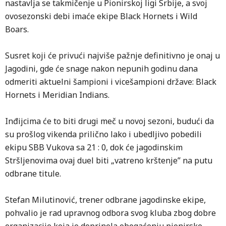
nastavlja se takmičenje u Pionirskoj ligi Srbije, a svoj
ovosezonski debi imaće ekipe Black Hornets i Wild
Boars.
Susret koji će privući najviše pažnje definitivno je onaj u
Jagodini, gde će snage nakon nepunih godinu dana
odmeriti aktuelni šampioni i vicešampioni države: Black
Hornets i Meridian Indians.
Inđijcima će to biti drugi meč u novoj sezoni, budući da
su prošlog vikenda prilično lako i ubedljivo pobedili
ekipu SBB Vukova sa 21 : 0, dok će jagodinskim
Stršljenovima ovaj duel biti „vatreno krštenje” na putu
odbrane titule.
Stefan Milutinović, trener odbrane jagodinske ekipe,
pohvalio je rad upravnog odbora svog kluba zbog dobre