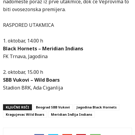
nadomeste poraz iz prve utakmice, dok će Veprovima to
biti ovosezonska premijera.
RASPORED UTAKMICA
1. oktobar, 14.00 h
Black Hornets – Meridian Indians
FK Trnava, Jagodina
2. oktobar, 15.00 h
SBB Vukovi – Wild Boars
Stadion BRK, Ada Ciganlija
KLJUČNE REČI
Beograd SBB Vukovi
Jagodina Black Hornets
Kragujevac Wild Boars
Meridian Inđija Indians