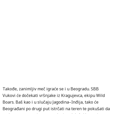
Takođe, zanimljiv meč igraće se i u Beogradu. SBB
Vukovi će dočekati vršnjake iz Kragujevca, ekipu Wild
Boars. Baš kao i u slučaju Jagodina–Inđija, tako će
Beograđani po drugi put istrčati na teren te pokušati da