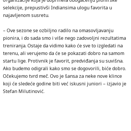
organizacije koja je doprinela obogaćenju pionirske
selekcije, prepustivši Indiansima ulogu favorita u
najavljenom susretu.
– Ove sezone se ozbiljno radilo na omasovljavanju
pionira, i do sada smo i više nego zadovoljni rezultatima
treniranja. Ostaje da vidimo kako će sve to izgledati na
terenu, ali verujemo da će se pokazati dobro na samom
startu lige. Protivnik je favorit, predviđanja su suvišna.
Ako budemo odigrali kako smo se dogovorili, biće dobro.
Očekujemo tvrd meč. Ovo je šansa za neke nove klince
koji će sledeće godine biti već iskusni juniori – izjavio je
Stefan Milutinović.