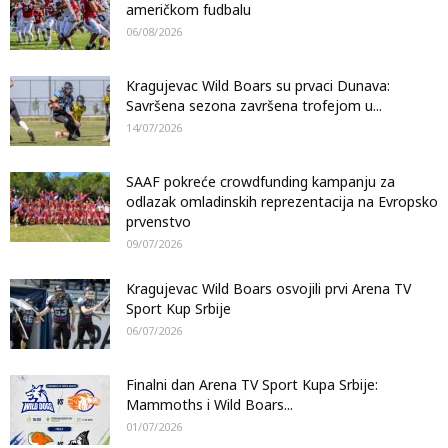
američkom fudbalu
06/08/2026
Kragujevac Wild Boars su prvaci Dunava:
Savršena sezona završena trofejom u...
14/07/2026
SAAF pokreće crowdfunding kampanju za
odlazak omladinskih reprezentacija na Evropsko
prvenstvo
09/07/2026
Kragujevac Wild Boars osvojili prvi Arena TV
Sport Kup Srbije
06/07/2026
Finalni dan Arena TV Sport Kupa Srbije:
Mammoths i Wild Boars...
01/07/2026