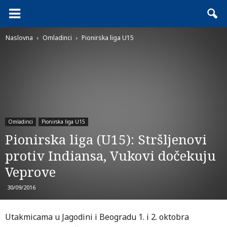
Naslovna
Omladinci
Pionirska liga U15
Omladinci
Pionirska liga U15
Pionirska liga (U15): Stršljenovi
protiv Indiansa, Vukovi dočekuju
Veprove
30/09/2016
Utakmicama u Jagodini i Beogradu 1. i 2. oktobra