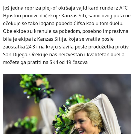
Još jedna repriza plej-of okršaja vajld kard runde iz AFC.
Hjuston ponovo dočekuje Kanzas Siti, samo ovog puta ne
očekuje se tako lagana pobeda Čifsa kao u tom duelu.
Obe ekipe su krenule sa pobedom, posebno impresivna
bila je ekipa iz Kanzas Sitija, koja se vratila posle
zaostatka 24:3 i na kraju slavila posle produžetka protiv
San Dijega. Očekuje nas neizvestan i kvalitetan duel a
možete ga pratiti na SK4 od 19 časova.