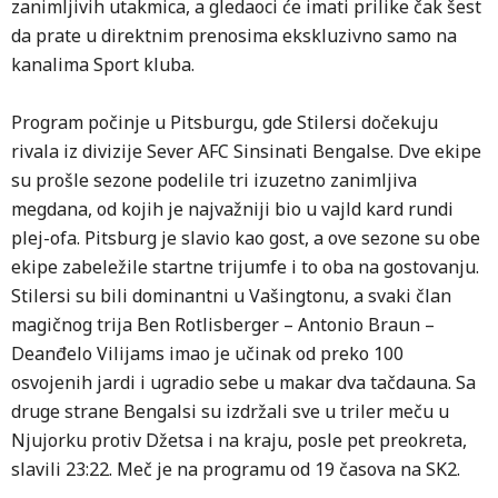
zanimljivih utakmica, a gledaoci će imati prilike čak šest
da prate u direktnim prenosima ekskluzivno samo na
kanalima Sport kluba.
Program počinje u Pitsburgu, gde Stilersi dočekuju
rivala iz divizije Sever AFC Sinsinati Bengalse. Dve ekipe
su prošle sezone podelile tri izuzetno zanimljiva
megdana, od kojih je najvažniji bio u vajld kard rundi
plej-ofa. Pitsburg je slavio kao gost, a ove sezone su obe
ekipe zabeležile startne trijumfe i to oba na gostovanju.
Stilersi su bili dominantni u Vašingtonu, a svaki član
magičnog trija Ben Rotlisberger – Antonio Braun –
Deanđelo Vilijams imao je učinak od preko 100
osvojenih jardi i ugradio sebe u makar dva tačdauna. Sa
druge strane Bengalsi su izdržali sve u triler meču u
Njujorku protiv Džetsa i na kraju, posle pet preokreta,
slavili 23:22. Meč je na programu od 19 časova na SK2.