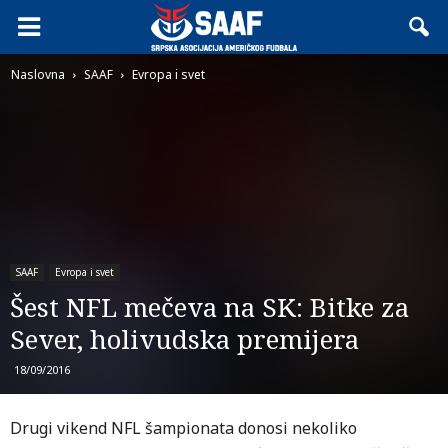
Naslovna
SAAF
Evropa i svet
SAAF
Evropa i svet
Šest NFL mečeva na SK: Bitke za
Sever, holivudska premijera
18/09/2016
Drugi vikend NFL šampionata donosi nekoliko