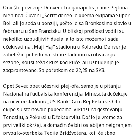
Ono što povezuje Denver i Indijanapolis je ime Pejtona
Meninga. Čuveni „Šerif“ doneo je obema ekipama Super
Bol, ali je sada u penziji, pošto je sa Bronkosima slavio u
februaru u San Francisku. U bliskoj prošlosti vodili su
nekoliko uzbudljivih duela, a to isto možemo i sada
očekivati na „Majl Haj“ stadionu u Koloradu. Denver je
zabeležio pobedu na istom stadionu na otvaranju
sezone, Koltsi težak kiks kod kuće, ali uzbuđenje je
zagarantovano. Sa početkom od 22,25 na SK3.
Opet Sever, opet učesnici plej-ofa, samo je u pitanju
Nacionalna fudbalska konferencija. Minesota dočekuje
na novom stadionu „US Bank“ Grin Bej Pekerse. Obe
ekipe su startovale pobedama. Vikinzi na gostovanju
Tenesiju, a Pekersi u Džeksonvilu. Došlo je vreme za
prvi veliki okršaj, a domaćin će biti oslabljen neigranjem
prvog kvoterbeka Tedija Bridžvotera, koji će zbog