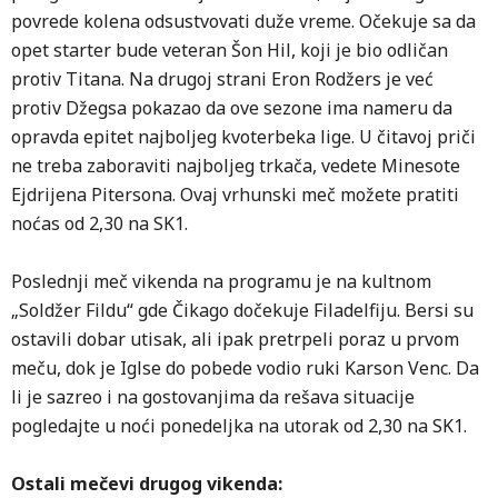
povrede kolena odsustvovati duže vreme. Očekuje sa da
opet starter bude veteran Šon Hil, koji je bio odličan
protiv Titana. Na drugoj strani Eron Rodžers je već
protiv Džegsa pokazao da ove sezone ima nameru da
opravda epitet najboljeg kvoterbeka lige. U čitavoj priči
ne treba zaboraviti najboljeg trkača, vedete Minesote
Ejdrijena Pitersona. Ovaj vrhunski meč možete pratiti
noćas od 2,30 na SK1.
Poslednji meč vikenda na programu je na kultnom
„Soldžer Fildu“ gde Čikago dočekuje Filadelfiju. Bersi su
ostavili dobar utisak, ali ipak pretrpeli poraz u prvom
meču, dok je Iglse do pobede vodio ruki Karson Venc. Da
li je sazreo i na gostovanjima da rešava situacije
pogledajte u noći ponedeljka na utorak od 2,30 na SK1.
Ostali mečevi drugog vikenda: