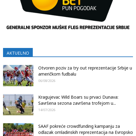
AKTUELNO
Otvoren poziv za try out reprezentacije Srbije u
američkom fudbalu
06/08/2026
Kragujevac Wild Boars su prvaci Dunava:
Savršena sezona završena trofejom u...
14/07/2026
SAAF pokreće crowdfunding kampanju za
odlazak omladinskih reprezentacija na Evropsko