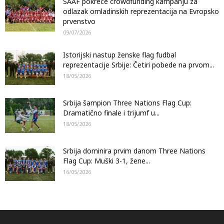
SAAF pokreće crowdfunding kampanju za
odlazak omladinskih reprezentacija na Evropsko
prvenstvo
09/07/2026
Istorijski nastup ženske flag fudbal
reprezentacije Srbije: Četiri pobede na prvom...
18/05/2026
Srbija šampion Three Nations Flag Cup:
Dramatično finale i trijumf u...
18/05/2026
Srbija dominira prvim danom Three Nations
Flag Cup: Muški 3-1, žene...
16/05/2026