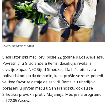
Izvor: EPA/Larry W. Smith
Sledi istorijski meč, prvi posle 22 godine u Los Anđelesu.
Povratnici u Grad anđela Remsi dočekuju rivala iz
divizije Zapad NFC Sijetl Sihoukse. Da li će biti sve u
holivudskom pa da domaćin, kao i prošle sezone, pobedi
velikog favorita ostaje da se vidi. Remsi su ubedljivo
poraženi u prvom meču u San Francisku, dok su se
Sihouksi provukli protiv Majamija. Meč je na programu
od 22,05 časova.