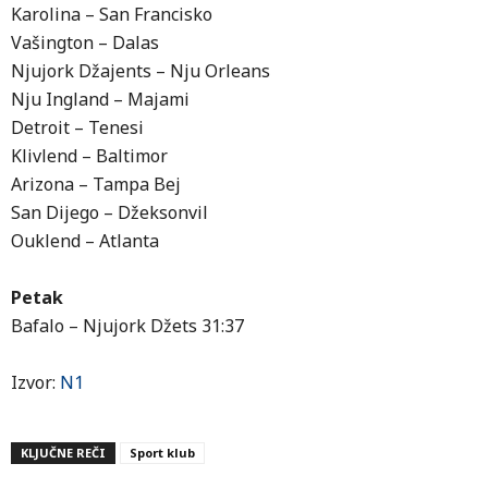
Karolina – San Francisko
Vašington – Dalas
Njujork Džajents – Nju Orleans
Nju Ingland – Majami
Detroit – Tenesi
Klivlend – Baltimor
Arizona – Tampa Bej
San Dijego – Džeksonvil
Ouklend – Atlanta
Petak
Bafalo – Njujork Džets 31:37
Izvor:
N1
KLJUČNE REČI
Sport klub