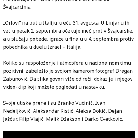
Švajcarcima.
„Orlovi” na put u Italiju kreću 31. avgusta. U Linjanu ih
već u petak 2. septembra očekuje meč protiv Švajcarske,
a u slučaju pobede, igraće u finalu u 4. septembra protiv
pobednika u duelu Izrael – Italija.
Koliko su raspoloženje i atmosfera u nacionalnom timu
pozitivni, zabeležio je svojom kamerom fotograf Dragan
Zabunović. Da slika govori više od reči, dokaz je i njegov
video-klip koji možete pogledati u nastavku.
Svoje utiske preneli su Branko Vučinić, Ivan
Nedeljković, Aleksandar Ristić, Aleksa Đokić, Dejan
Jašćur, Filip Vlajić, Malik Džekson i Darko Cvetković.