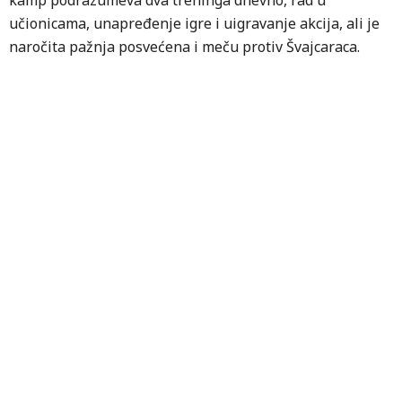
kamp podrazumeva dva treninga dnevno, rad u
učionicama, unapređenje igre i uigravanje akcija, ali je
naročita pažnja posvećena i meču protiv Švajcaraca.