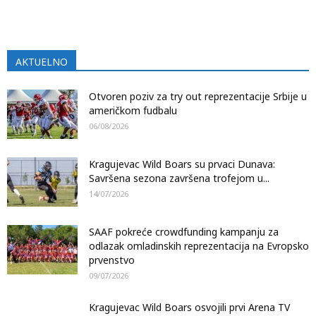
AKTUELNO
Otvoren poziv za try out reprezentacije Srbije u
američkom fudbalu
06/08/2026
Kragujevac Wild Boars su prvaci Dunava:
Savršena sezona završena trofejom u...
14/07/2026
SAAF pokreće crowdfunding kampanju za
odlazak omladinskih reprezentacija na Evropsko
prvenstvo
09/07/2026
Kragujevac Wild Boars osvojili prvi Arena TV