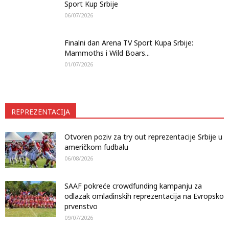
Sport Kup Srbije
06/07/2026
Finalni dan Arena TV Sport Kupa Srbije:
Mammoths i Wild Boars...
01/07/2026
REPREZENTACIJA
Otvoren poziv za try out reprezentacije Srbije u
američkom fudbalu
06/08/2026
SAAF pokreće crowdfunding kampanju za
odlazak omladinskih reprezentacija na Evropsko
prvenstvo
09/07/2026