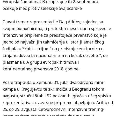
Evropski šampionat B grupe, gde ih 2. septembra
očekuje meč protiv selekcije Švajacarske.
Glavni trener reprezentacije Dag Atkins, zajedno sa
svojim pomoćnicima, u proteklih mesec dana sproveo je
intenzivne pripreme za predstojeće prvenstvo koje je
jedno od najvažnijih takmičenja u istoriji američkog
fudbala u Srbiji – trijumf na predstojećem turniru u
Linjanu doveo bi nacionalni tim na korak do „elite”, do
plasmana u A grupu evropskih timova i
kontinentalnog prvenstva 2018. godine.
Posle traj-auta u Zemunu 31. jula, dva održana mini-
kampa u Kragujevcu te skrimdiža u Beogradu tokom
avgusta, stručni štab i 52 pozvanih igrača s užeg spiska
reprezentativaca, završne pripreme obavljaju u Arilju od
25. do 29. avgusta. Četvorodnevni intenzivni trening-