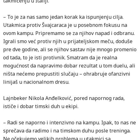
takmičenju u Italiji.
– To je za nas samo jedan korak ka ispunjenju cilja.
Utakmica protiv Švajcaraca je u posebnom fokusu na
ovom kampu. Pripremamo se za njihov napad i odbranu.
Igrali smo već protiv njih u prijateljskom meču, doduše
pre dve godine, ali se njihov sastav nije mnogo promenio
od tada, to je isti protivnik. Smatram da je realna
mogućnost da napravimo dobar rezultat u tom duelu, ali
ništa nećemo prepustiti slučaju – ohrabruje ofanzivni
linijaš u nacionalnom dresu.
Lajnbeker Nikola Anđelković, pored napornog rada,
ističe i dobar timski duh u ekipi.
– Radi se naporno i intenzivno na kampu. Ipak, to nas ne
sprečava da radimo i na timskom duhu posle treninga.
Ne očekujemo velikih problema u utakmici sa