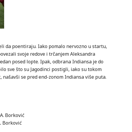
li da poentiraju. Iako pomalo nervozno u startu,
povezali svoje redove i trčanjem Aleksandra
jedan posed lopte. Ipak, odbrana Indiansa je do
ilo sve što su Jagodinci postigli, iako su tokom
, našavši se pred end-zonom Indiansa više puta.
 A. Borković
A. Borković