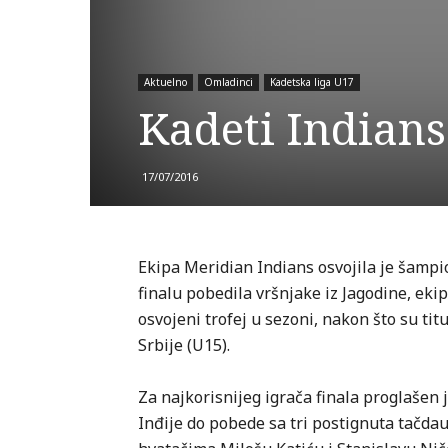
Aktuelno
Omladinci
Kadetska liga U17
Kadeti Indians
17/07/2016
Ekipa Meridian Indians osvojila je šampio
finalu pobedila vršnjake iz Jagodine, ekip
osvojeni trofej u sezoni, nakon što su titu
Srbije (U15).
Za najkorisnijeg igrača finala proglašen 
Inđije do pobede sa tri postignuta tačda