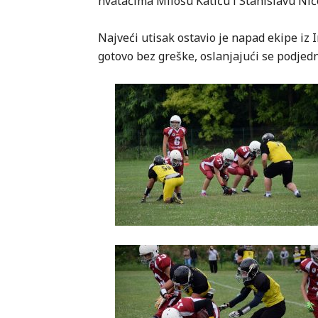
hvatačima Milošu Katiću i Stanislavu Nič
Najveći utisak ostavio je napad ekipe iz 
gotovo bez greške, oslanjajući se podjedn