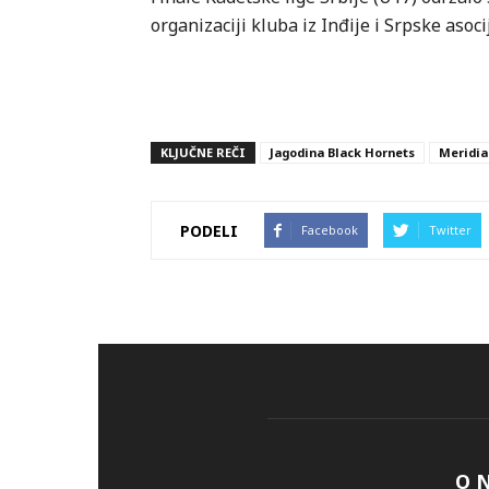
organizaciji kluba iz Inđije i Srpske asoc
KLJUČNE REČI
Jagodina Black Hornets
Meridia
PODELI
Facebook
Twitter
O 