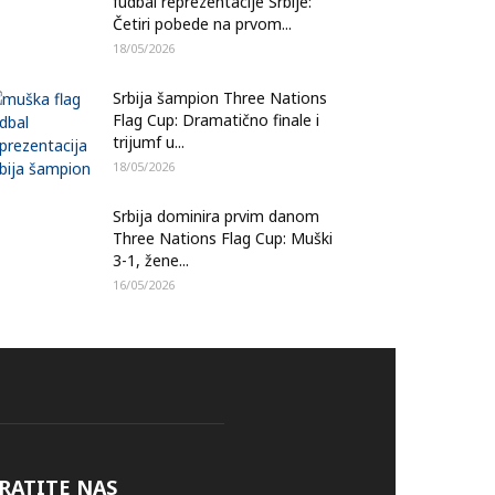
fudbal reprezentacije Srbije:
Četiri pobede na prvom...
18/05/2026
Srbija šampion Three Nations
Flag Cup: Dramatično finale i
trijumf u...
18/05/2026
Srbija dominira prvim danom
Three Nations Flag Cup: Muški
3-1, žene...
16/05/2026
RATITE NAS