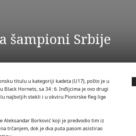
a šampioni Srbije
nsku titulu u kategoriji kadeta (U17), pošto je u
u Black Hornets, sa 34 : 6. Inđijcima je ovo drugi
lu najboljih stekli i u okviru Pionirske fleg lige
je Aleksandar Borković koji je predvodio tim iz
una trčanjem, dok je dva puta pasom asistirao