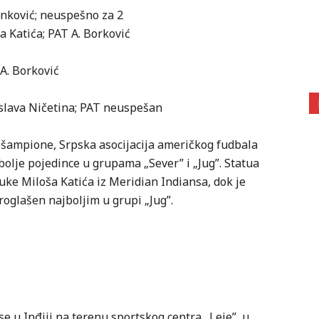
lenković; neuspešno za 2
ša Katića; PAT A. Borković
 A. Borković
nislava Ničetina; PAT neuspešan
ešampione, Srpska asocijacija američkog fudbala
jbolje pojedince u grupama „Sever” i „Jug”. Statua
ruke Miloša Katića iz Meridian Indiansa, dok je
roglašen najboljim u grupi „Jug”.
se u Inđiji na terenu sportskog centra „Leje”, u