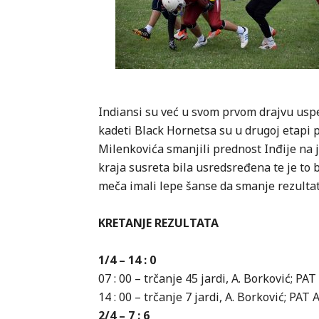
Indiansi su već u svom prvom drajvu uspe
kadeti Black Hornetsa su u drugoj etapi 
Milenkovića smanjili prednost Inđije na 
kraja susreta bila usredsređena te je to b
meča imali lepe šanse da smanje rezultat
KRETANJE REZULTATA
1/4 – 14 : 0
07 : 00 – trčanje 45 jardi, A. Borković; PAT
14 : 00 – trčanje 7 jardi, A. Borković; PAT 
2/4 – 7 : 6