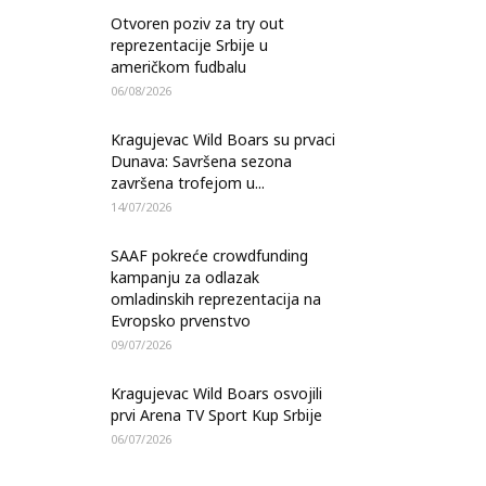
Otvoren poziv za try out
reprezentacije Srbije u
američkom fudbalu
06/08/2026
Kragujevac Wild Boars su prvaci
Dunava: Savršena sezona
završena trofejom u...
14/07/2026
SAAF pokreće crowdfunding
kampanju za odlazak
omladinskih reprezentacija na
Evropsko prvenstvo
09/07/2026
Kragujevac Wild Boars osvojili
prvi Arena TV Sport Kup Srbije
06/07/2026