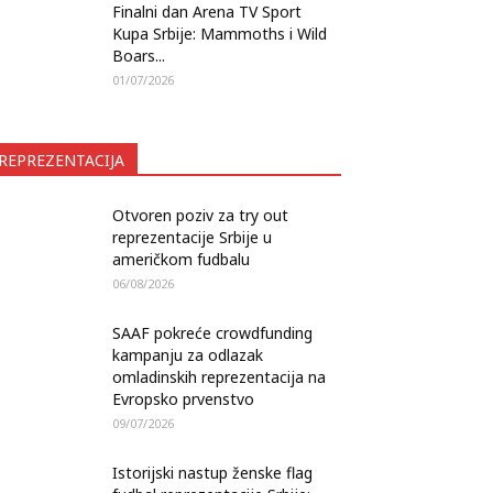
Finalni dan Arena TV Sport
Kupa Srbije: Mammoths i Wild
Boars...
01/07/2026
REPREZENTACIJA
Otvoren poziv za try out
reprezentacije Srbije u
američkom fudbalu
06/08/2026
SAAF pokreće crowdfunding
kampanju za odlazak
omladinskih reprezentacija na
Evropsko prvenstvo
09/07/2026
Istorijski nastup ženske flag