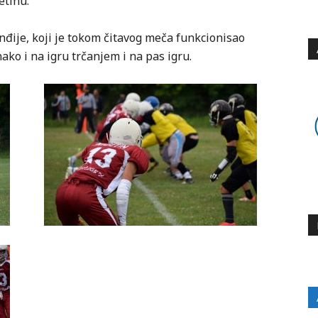
etinu.
Inđije, koji je tokom čitavog meča funkcionisao
ako i na igru trčanjem i na pas igru.