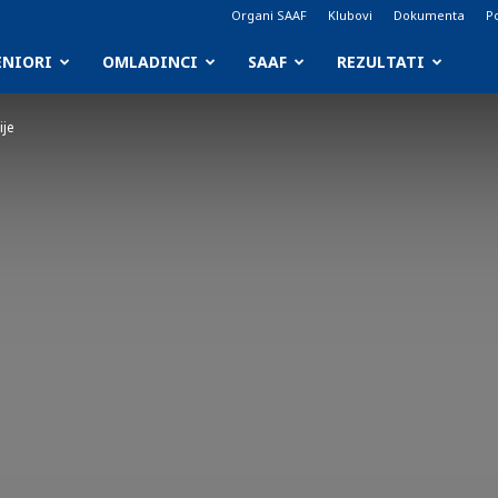
Organi SAAF
Klubovi
Dokumenta
Po
ENIORI
OMLADINCI
SAAF
REZULTATI
ije