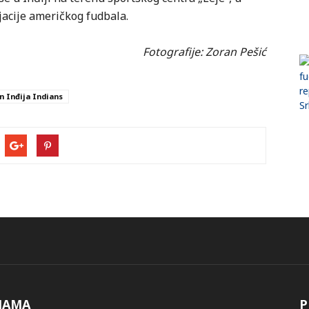
ijacije američkog fudbala.
Fotografije: Zoran Pešić
n Inđija Indians
NAMA
P