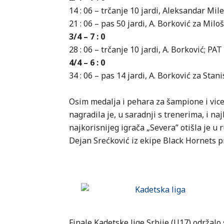
14 : 06 – trčanje 10 jardi, Aleksandar Mi
21 : 06 – pas 50 jardi, A. Borković za Milo
3/4 – 7 : 0
28 : 06 – trčanje 10 jardi, A. Borković; PAT
4/4 – 6 : 0
34 : 06 – pas 14 jardi, A. Borković za Sta
Osim medalja i pehara za šampione i vic
nagradila je, u saradnji s trenerima, i na
najkorisnijeg igrača „Severa” otišla je u 
Dejan Srećković iz ekipe Black Hornets p
Finale Kadetske lige Srbije (U17) održalo 