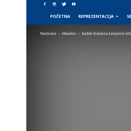
SAAF.rs
POČETNA
REPREZENTACIJA
S
Naslovna
Aktuelno
Kadeti Indiansa šampioni Srb