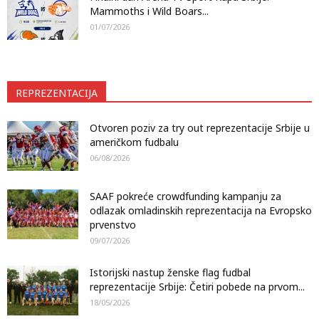
Mammoths i Wild Boars...
01/07/2026
REPREZENTACIJA
Otvoren poziv za try out reprezentacije Srbije u
američkom fudbalu
06/08/2026
SAAF pokreće crowdfunding kampanju za
odlazak omladinskih reprezentacija na Evropsko
prvenstvo
09/07/2026
Istorijski nastup ženske flag fudbal
reprezentacije Srbije: Četiri pobede na prvom...
18/05/2026