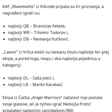
KAF „Mammoths” iz Kikinde pripala su tri priznanja, a
nagrađeni igrači su:
najbolji QB – Branislav Fekete,
najbolji WR – Tihomir Todorov i,
najbolji DB – Nemanja Vučković.
„Lavovi” iz Vršca stekli su laskavu titulu najbolje fer-plej
ekipe, a pored toga, imaju i dva najbolja pojedinca u
kategoriji:
najbolji DL – Saša Jokić i,
najbolji LB – Marko Karabaić.
Ekipa iz Čačka „Angel Warriors” nažalost nije poslala
svoje glasove, ali je njihov igrač Nebojša Protić
proglašen najboljim raninbekom (RB).