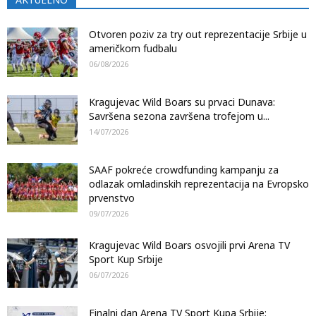
Otvoren poziv za try out reprezentacije Srbije u
američkom fudbalu
06/08/2026
Kragujevac Wild Boars su prvaci Dunava:
Savršena sezona završena trofejom u...
14/07/2026
SAAF pokreće crowdfunding kampanju za
odlazak omladinskih reprezentacija na Evropsko
prvenstvo
09/07/2026
Kragujevac Wild Boars osvojili prvi Arena TV
Sport Kup Srbije
06/07/2026
Finalni dan Arena TV Sport Kupa Srbije: