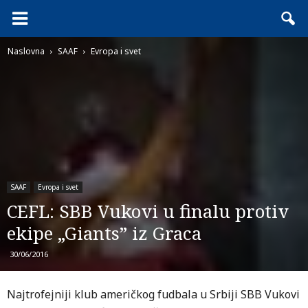
Naslovna
SAAF
Evropa i svet
SAAF
Evropa i svet
CEFL: SBB Vukovi u finalu protiv
ekipe „Giants” iz Graca
30/06/2016
Najtrofejniji klub američkog fudbala u Srbiji SBB Vukovi