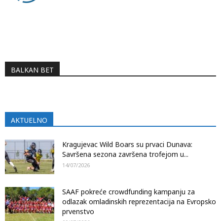
BALKAN BET
AKTUELNO
Kragujevac Wild Boars su prvaci Dunava:
Savršena sezona završena trofejom u...
14/07/2026
SAAF pokreće crowdfunding kampanju za
odlazak omladinskih reprezentacija na Evropsko
prvenstvo