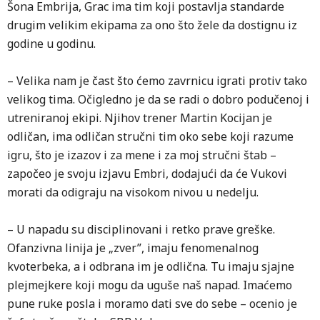
Šona Embrija, Grac ima tim koji postavlja standarde
drugim velikim ekipama za ono što žele da dostignu iz
godine u godinu.
– Velika nam je čast što ćemo zavrnicu igrati protiv tako
velikog tima. Očigledno je da se radi o dobro podučenoj i
utreniranoj ekipi. Njihov trener Martin Kocijan je
odličan, ima odličan stručni tim oko sebe koji razume
igru, što je izazov i za mene i za moj stručni štab –
započeo je svoju izjavu Embri, dodajući da će Vukovi
morati da odigraju na visokom nivou u nedelju.
– U napadu su disciplinovani i retko prave greške.
Ofanzivna linija je „zver”, imaju fenomenalnog
kvoterbeka, a i odbrana im je odlična. Tu imaju sjajne
plejmejkere koji mogu da uguše naš napad. Imaćemo
pune ruke posla i moramo dati sve do sebe – ocenio je