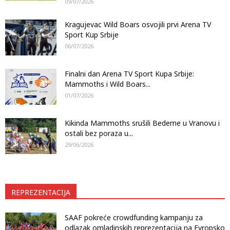
09/07/2026
Kragujevac Wild Boars osvojili prvi Arena TV
Sport Kup Srbije
06/07/2026
Finalni dan Arena TV Sport Kupa Srbije:
Mammoths i Wild Boars...
01/07/2026
Kikinda Mammoths srušili Bedeme u Vranovu i
ostali bez poraza u...
29/06/2026
REPREZENTACIJA
SAAF pokreće crowdfunding kampanju za
odlazak omladinskih reprezentacija na Evropsko