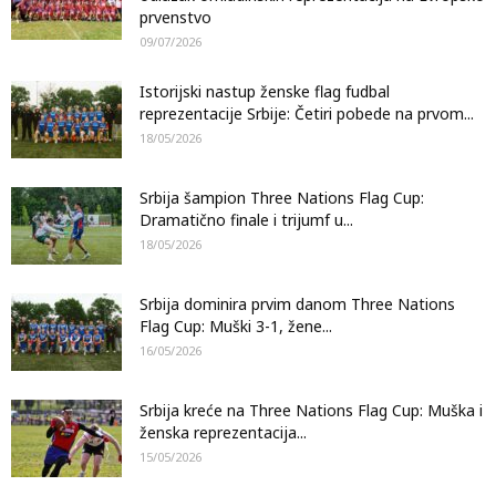
prvenstvo
09/07/2026
Istorijski nastup ženske flag fudbal
reprezentacije Srbije: Četiri pobede na prvom...
18/05/2026
Srbija šampion Three Nations Flag Cup:
Dramatično finale i trijumf u...
18/05/2026
Srbija dominira prvim danom Three Nations
Flag Cup: Muški 3-1, žene...
16/05/2026
Srbija kreće na Three Nations Flag Cup: Muška i
ženska reprezentacija...
15/05/2026