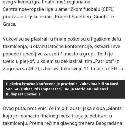
ovog vikenda igra finalni meč regionalne
Centralnoevropske lige u američkom fudbalu (CEFL)
protiv austrijske ekipe „Projekt Spielberg Giants” iz
Graca.
Vukovi su se plasirali u finale pošto su u ligaškom delu
takmičenja, u okviru istočne konferencije, ostvarili sve
pobede i ubedljivo zauzeli 1. mesto u grupi. To ih je
uvelo u plej-of, u kojem su deklasirali tim „Patriots” iz
Zagreba sa 49 : 0, izborivši tako svoje 11. finale u CEFL-u.
U okviru istočne konferencije protivnici Vukovima bili su Novi
Sad GAT Dukes, Niš Imperatori, Inđija Meridian Indians i
Budapest Cowbells.
Ovog puta, protivnici će im biti austrijska ekipa „Giants”
koja je i domaćin finalnog meča i koja je debitant u
takmičenju. Prema rečima glavnog trenera Beograđana