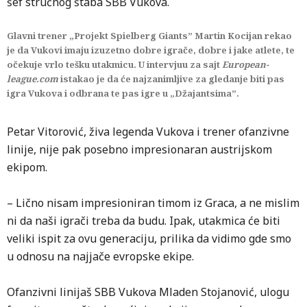
šef stručnog štaba SBB Vukova.
Glavni trener „Projekt Spielberg Giants” Martin Kocijan rekao
je da Vukovi imaju izuzetno dobre igrače, dobre i jake atlete, te
očekuje vrlo tešku utakmicu. U intervjuu za sajt
European-
league.com
istakao je da će najzanimljive za gledanje biti pas
igra Vukova i odbrana te pas igre u „Džajantsima”.
Petar Vitorović, živa legenda Vukova i trener ofanzivne
linije, nije pak posebno impresionaran austrijskom
ekipom.
– Lično nisam impresioniran timom iz Graca, a ne mislim
ni da naši igrači treba da budu. Ipak, utakmica će biti
veliki ispit za ovu generaciju, prilika da vidimo gde smo
u odnosu na najjače evropske ekipe.
Ofanzivni linijaš SBB Vukova Mladen Stojanović, ulogu