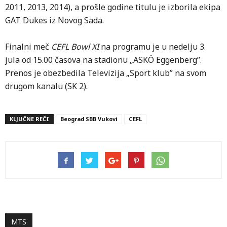
2011, 2013, 2014), a prošle godine titulu je izborila ekipa
GAT Dukes iz Novog Sada.
Finalni meč
CEFL Bowl XI
na programu je u nedelju 3.
jula od 15.00 časova na stadionu „ASKÖ Eggenberg”.
Prenos je obezbedila Televizija „Sport klub” na svom
drugom kanalu (SK 2).
KLJUČNE REČI
Beograd SBB Vukovi
CEFL
MTS