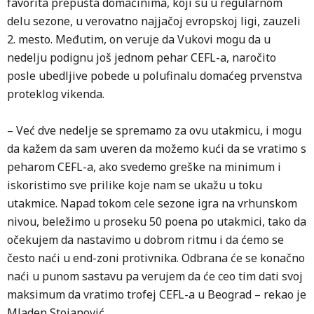
favorita prepušta domaćinima, koji su u regularnom
delu sezone, u verovatno najjačoj evropskoj ligi, zauzeli
2. mesto. Međutim, on veruje da Vukovi mogu da u
nedelju podignu još jednom pehar CEFL-a, naročito
posle ubedljive pobede u polufinalu domaćeg prvenstva
proteklog vikenda.
– Već dve nedelje se spremamo za ovu utakmicu, i mogu
da kažem da sam uveren da možemo kući da se vratimo s
peharom CEFL-a, ako svedemo greške na minimum i
iskoristimo sve prilike koje nam se ukažu u toku
utakmice. Napad tokom cele sezone igra na vrhunskom
nivou, beležimo u proseku 50 poena po utakmici, tako da
očekujem da nastavimo u dobrom ritmu i da ćemo se
često naći u end-zoni protivnika. Odbrana će se konačno
naći u punom sastavu pa verujem da će ceo tim dati svoj
maksimum da vratimo trofej CEFL-a u Beograd – rekao je
Mladen Stojanović.