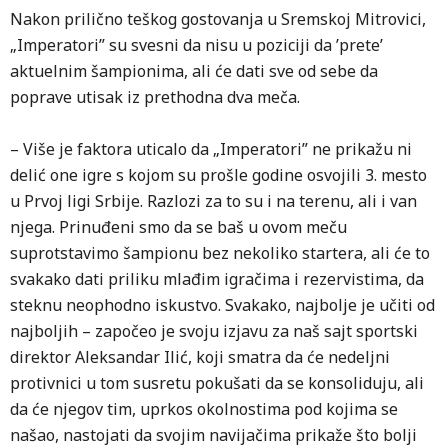
Nakon prilično teškog gostovanja u Sremskoj Mitrovici,
„Imperatori” su svesni da nisu u poziciji da ’prete’
aktuelnim šampionima, ali će dati sve od sebe da
poprave utisak iz prethodna dva meča.
– Više je faktora uticalo da „Imperatori” ne prikažu ni
delić one igre s kojom su prošle godine osvojili 3. mesto
u Prvoj ligi Srbije. Razlozi za to su i na terenu, ali i van
njega. Prinuđeni smo da se baš u ovom meču
suprotstavimo šampionu bez nekoliko startera, ali će to
svakako dati priliku mlađim igračima i rezervistima, da
steknu neophodno iskustvo. Svakako, najbolje je učiti od
najboljih – započeo je svoju izjavu za naš sajt sportski
direktor Aleksandar Ilić, koji smatra da će nedeljni
protivnici u tom susretu pokušati da se konsoliduju, ali
da će njegov tim, uprkos okolnostima pod kojima se
našao, nastojati da svojim navijačima prikaže što bolji