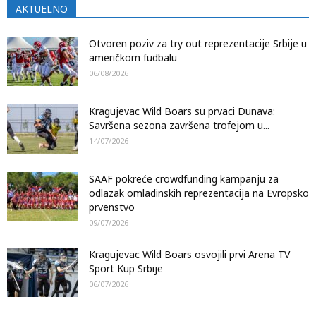
AKTUELNO
Otvoren poziv za try out reprezentacije Srbije u
američkom fudbalu
06/08/2026
Kragujevac Wild Boars su prvaci Dunava:
Savršena sezona završena trofejom u...
14/07/2026
SAAF pokreće crowdfunding kampanju za
odlazak omladinskih reprezentacija na Evropsko
prvenstvo
09/07/2026
Kragujevac Wild Boars osvojili prvi Arena TV
Sport Kup Srbije
06/07/2026