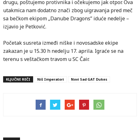
drugu, poštujemo protivnika i očekujemo jak otpor. Ova
utakmica nam dodatno znači zbog uigravanja pred meč
sa bečkom ekipom „Danube Dragons” iduće nedelje –
izjavio je Petković.
Početak susreta izmeđi niške i novosadske ekipe
zakazan je u 15.30 h nedelju 17. aprila. Igraće se na
terenu s veštačkom travom u SC Čair.
KLJUČNE REČI
Niš Imperatori
Novi Sad GAT Dukes