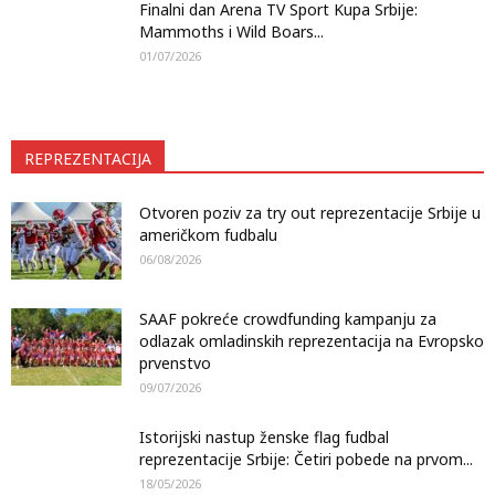
Finalni dan Arena TV Sport Kupa Srbije:
Mammoths i Wild Boars...
01/07/2026
REPREZENTACIJA
Otvoren poziv za try out reprezentacije Srbije u
američkom fudbalu
06/08/2026
SAAF pokreće crowdfunding kampanju za
odlazak omladinskih reprezentacija na Evropsko
prvenstvo
09/07/2026
Istorijski nastup ženske flag fudbal
reprezentacije Srbije: Četiri pobede na prvom...
18/05/2026