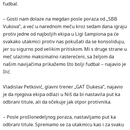
fudbal.
– Gosti nam dolaze na megdan posle poraza od „SBB
Vukova”, a već u narednom meču kroz sedam dana igraju
protiv jedne od najboljih ekipa u Ligi šampiona pa će
svakako utakmici protiv nas pokušati da se konsoliduju,
jer su sigurno pod velikim pritiskom. Mi s druge strane u
meč ulazimo maksimalno rasterećeni, sa željom da
našim navijačima prikažemo što bolji fudbal – najavio je
Ilić.
Vladislav Petković, glavni trener „GAT Dukesa”, najavio
je da njegova ekipa odlazi u Niš da bi nastavila put ka
odbrani titule, ali da očekuje jak otpor protivnika.
– Posle prošlonedeljnog poraza, nastavljamo put ka
odbrani titule. Spremamo se za utakmicu kao i za svaku