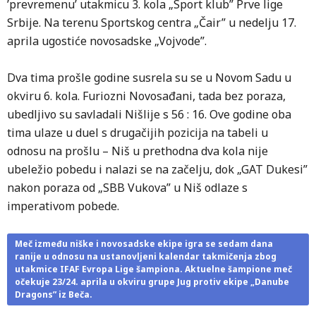
’prevremenu’ utakmicu 3. kola „Sport klub” Prve lige
Srbije. Na terenu Sportskog centra „Čair” u nedelju 17.
aprila ugostiće novosadske „Vojvode”.
Dva tima prošle godine susrela su se u Novom Sadu u
okviru 6. kola. Furiozni Novosađani, tada bez poraza,
ubedljivo su savladali Nišlije s 56 : 16. Ove godine oba
tima ulaze u duel s drugačijih pozicija na tabeli u
odnosu na prošlu – Niš u prethodna dva kola nije
ubeležio pobedu i nalazi se na začelju, dok „GAT Dukesi”
nakon poraza od „SBB Vukova” u Niš odlaze s
imperativom pobede.
Meč između niške i novosadske ekipe igra se sedam dana
ranije u odnosu na ustanovljeni kalendar takmičenja zbog
utakmice IFAF Evropa Lige šampiona. Aktuelne šampione meč
očekuje 23/24. aprila u okviru grupe Jug protiv ekipe „Danube
Dragons” iz Beča.