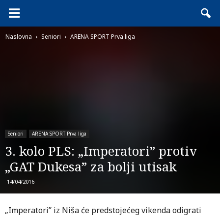
Naslovna
Seniori
ARENA SPORT Prva liga
Seniori
ARENA SPORT Prva liga
3. kolo PLS: „Imperatori” protiv
„GAT Dukesa” za bolji utisak
14/04/2016
„Imperatori” iz Niša će predstojećeg vikenda odigrati