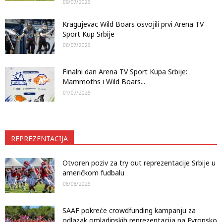
09/07/2026
Kragujevac Wild Boars osvojili prvi Arena TV
Sport Kup Srbije
06/07/2026
Finalni dan Arena TV Sport Kupa Srbije:
Mammoths i Wild Boars...
01/07/2026
REPREZENTACIJA
Otvoren poziv za try out reprezentacije Srbije u
američkom fudbalu
06/08/2026
SAAF pokreće crowdfunding kampanju za
odlazak omladinskih reprezentacija na Evropsko