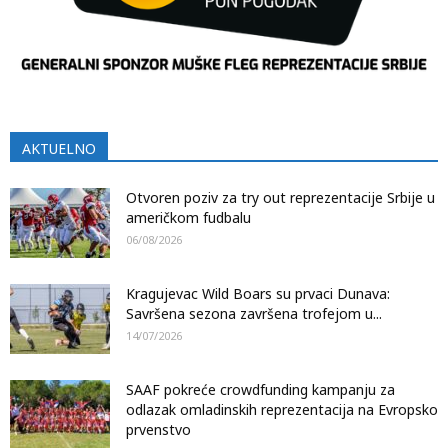
AKTUELNO
Otvoren poziv za try out reprezentacije Srbije u
američkom fudbalu
06/08/2026
Kragujevac Wild Boars su prvaci Dunava:
Savršena sezona završena trofejom u...
14/07/2026
SAAF pokreće crowdfunding kampanju za
odlazak omladinskih reprezentacija na Evropsko
prvenstvo