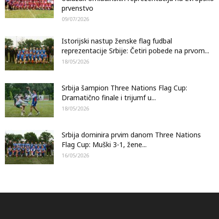
prvenstvo
09/07/2026
Istorijski nastup ženske flag fudbal
reprezentacije Srbije: Četiri pobede na prvom...
18/05/2026
Srbija šampion Three Nations Flag Cup:
Dramatično finale i trijumf u...
18/05/2026
Srbija dominira prvim danom Three Nations
Flag Cup: Muški 3-1, žene...
16/05/2026