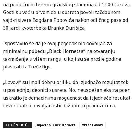
na pomoćnom terenu gradskog stadiona od 13.00 časova.
Gosti su već u prvom delu susreta poveli tačdaunom
vajd-risivera Bogdana Popovića nakon odličnog pasa od
30 jardi kvoterbeka Branka Đurišića.
Ispostavilo se da je ovaj pogodak bio dovoljan za
minimalnu pobedu „Black Hornetsa” na otvaranju
takmičenja u višem rangu, u koji su se prošle godine
plasirali iz Treće lige.
„Lavovi” su imali dobru priliku da izjednače rezultat tek
u poslednjoj deonici susreta. No, neuspešan ekstra poen
uskratio je domaćinima mogućnost da izjednače rezultat
i eventualno povoljan ishod izbore u produžecima.
KLJUČNE REČI
Jagodina Black Hornets
Vršac Lavovi