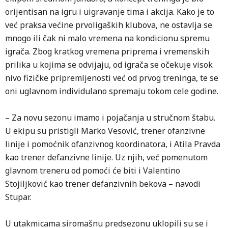
orijentisan na igru i uigravanje tima i akcija. Kako je to
već praksa većine prvoligaških klubova, ne ostavlja se
mnogo ili čak ni malo vremena na kondicionu spremu
igrača. Zbog kratkog vremena priprema i vremenskih
prilika u kojima se odvijaju, od igrača se očekuje visok
nivo fizičke pripremljenosti već od prvog treninga, te se
oni uglavnom individulano spremaju tokom cele godine.
– Za novu sezonu imamo i pojačanja u stručnom štabu.
U ekipu su pristigli Marko Vesović, trener ofanzivne
linije i pomoćnik ofanzivnog koordinatora, i Atila Pravda
kao trener defanzivne linije. Uz njih, već pomenutom
glavnom treneru od pomoći će biti i Valentino
Stojiljković kao trener defanzivnih bekova – navodi
Stupar.
U utakmicama siromašnu predsezonu uklopili su se i