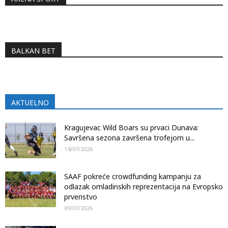
BALKAN BET
AKTUELNO
Kragujevac Wild Boars su prvaci Dunava:
Savršena sezona završena trofejom u...
14/07/2026
SAAF pokreće crowdfunding kampanju za
odlazak omladinskih reprezentacija na Evropsko
prvenstvo
09/07/2026