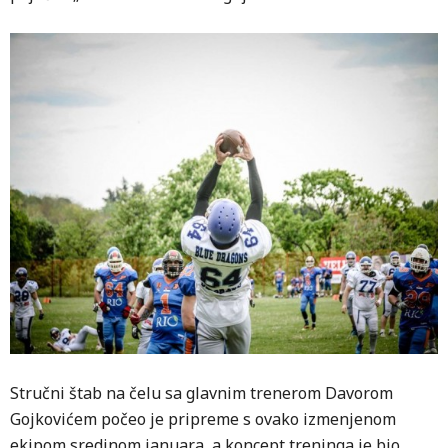
Stručni štab na čelu sa glavnim trenerom Davorom
Gojkovićem počeo je pripreme s ovako izmenjenom
ekipom sredinom januara, a koncept treninga je bio