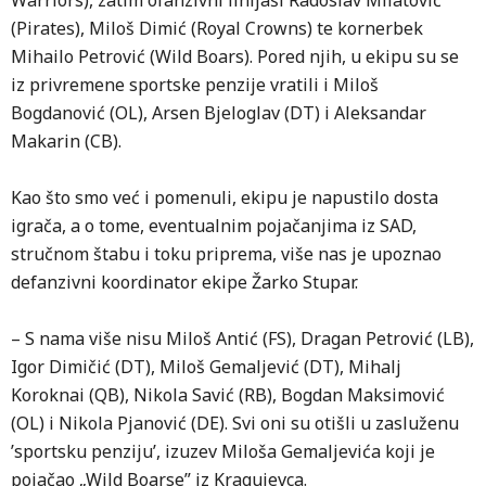
Warriors), zatim ofanzivni linijaši Radoslav Milatović
(Pirates), Miloš Dimić (Royal Crowns) te kornerbek
Mihailo Petrović (Wild Boars). Pored njih, u ekipu su se
iz privremene sportske penzije vratili i Miloš
Bogdanović (OL), Arsen Bjeloglav (DT) i Aleksandar
Makarin (CB).
Kao što smo već i pomenuli, ekipu je napustilo dosta
igrača, a o tome, eventualnim pojačanjima iz SAD,
stručnom štabu i toku priprema, više nas je upoznao
defanzivni koordinator ekipe Žarko Stupar.
– S nama više nisu Miloš Antić (FS), Dragan Petrović (LB),
Igor Dimičić (DT), Miloš Gemaljević (DT), Mihalj
Koroknai (QB), Nikola Savić (RB), Bogdan Maksimović
(OL) i Nikola Pjanović (DE). Svi oni su otišli u zasluženu
’sportsku penziju’, izuzev Miloša Gemaljevića koji je
pojačao „Wild Boarse” iz Kragujevca.