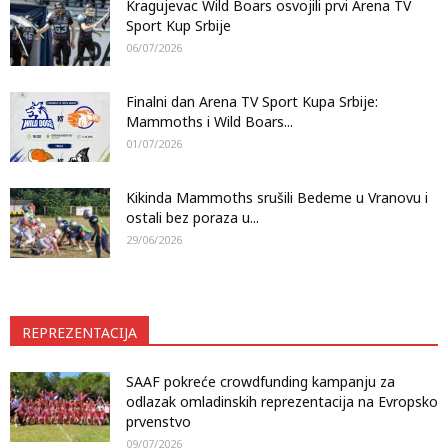
Kragujevac Wild Boars osvojili prvi Arena TV
Sport Kup Srbije
06/07/2026
Finalni dan Arena TV Sport Kupa Srbije:
Mammoths i Wild Boars...
01/07/2026
Kikinda Mammoths srušili Bedeme u Vranovu i
ostali bez poraza u...
29/06/2026
REPREZENTACIJA
SAAF pokreće crowdfunding kampanju za
odlazak omladinskih reprezentacija na Evropsko
prvenstvo
09/07/2026