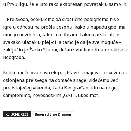
u Prvu ligu, žele isto tako ekspresan povratak u sam vrh.
– Pre svega, očekujemo da drastično podignemo nivo
igre u odnosu na prošlu sezonu, kako u napadu gde ima
mnogo novih lica, tako i u odbrani. Takmičarski cilj je
svakako ulazak u plej-of, a tamo je dalje sve moguće –
zaključio je Žarko Stupar, defanzivni koordinator ekipe iz
Beograda.
Koliko može ova nova ekipa „Plavih zmajeva”, osvežena i
oslonjena pre svega na domaće snage, videćemo već
predstojećeg vikenda, kada Beograđani idu na noge
šampionima, novosadskim „GAT Dukesima”.
KLJUČNE REČI
Beograd Blue Dragons