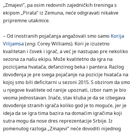
„Zmajevi”, pa osim redovnih zajedničkih treninga s
ekipom „Pirata” iz Zemuna, neće odigravati nikakve
pripremne utakmice.
– Od inostranih pojačanja angažovali smo samo
Korija
Vilijamsa
(
eng.
Corey Williams). Kori je izuzetno
kvalitetan i čovek i igrač, a već je nastupao pre nekoliko
sezona za našu ekipu. Može kvalitetno da igra na
pozicijama hvatača, defanzinog beka i pantera. Razlog
dovođenja je pre svega pojačanje na pozicije hvatača na
kojoj smo bili deficitarni u sezoni 2015. S obzirom da smo
u njegove kvalitete od ranije upoznati, izbor nam je bio
veoma jednostavan. Inače, stav kluba je da se izbegava
dovođenje stranih igrača koliko god je to moguće, jer je
ideja da se igra tima bazira na domaćim igračima koji
sutra mogu da nose dres reprezentacije Srbije. Iz
pomenutog razloga „Zmajevi” neće dovoditi nijednog