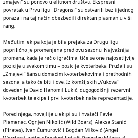
zmajevi” su ponovo u elitnom društvu. Ekspresni
povratak u Prvu ligu „Dragonsi” su ostvarili bez iijednog
poraza i na taj način obezbedili direktan plasman u viši
rang.
Međutim, ekipa koja je bila prejaka za Drugu ligu
poprilično je promenjena pred ovu sezonu. Najvažnija
promena, kada je reč o igračima, tiče se one najosetljvije
pozicije u svakom timu – pozicije kvoterbeka. Pružali su
„Zmajevi” šansu domaćim kvoterbekovima i prethodnih
sezona, a tako će biti i ove. Iz komšijskih „Vukova”
doveden je David Hanomil Lukić, dugogodišnji rezervni
kvoterbek te ekipe i prvi kvoterbek naše reprezentacije.
Pored njega, novajlije u ekipi su i hvatači Pavle
Plamenac, Ognjen Nikolić (Wild Boars), Aleksa Stanić
(Pirates), Ivan Čumurović i Bogdan Mišović (Angel