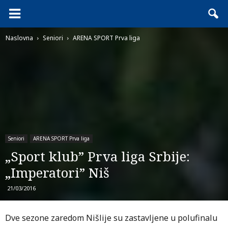
Naslovna
Seniori
ARENA SPORT Prva liga
Seniori
ARENA SPORT Prva liga
„Sport klub” Prva liga Srbije:
„Imperatori” Niš
21/03/2016
Dve sezone zaredom Nišlije su zastavljene u polufinalu