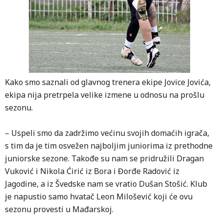
Kako smo saznali od glavnog trenera ekipe Jovice Jovića,
ekipa nija pretrpela velike izmene u odnosu na prošlu
sezonu.
– Uspeli smo da zadržimo većinu svojih domaćih igrača,
s tim da je tim osvežen najboljim juniorima iz prethodne
juniorske sezone. Takođe su nam se pridružili Dragan
Vuković i Nikola Ćirić iz Bora i Đorđe Radović iz
Jagodine, a iz Švedske nam se vratio Dušan Stošić. Klub
je napustio samo hvatač Leon Milošević koji će ovu
sezonu provesti u Mađarskoj.