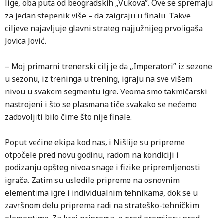
lige, oba puta od beogradskih „Vukova”. Ove se spremaju
za jedan stepenik više – da zaigraju u finalu. Takve
ciljeve najavljuje glavni strateg najjužnijeg prvoligaša
Jovica Jović.
– Moj primarni trenerski cilj je da „Imperatori” iz sezone
u sezonu, iz treninga u trening, igraju na sve višem
nivou u svakom segmentu igre. Veoma smo takmičarski
nastrojeni i što se plasmana tiče svakako se nećemo
zadovoljiti bilo čime što nije finale.
Poput većine ekipa kod nas, i Nišlije su pripreme
otpočele pred novu godinu, radom na kondiciji i
podizanju opšteg nivoa snage i fizike pripremljenosti
igrača. Zatim su usledile pripreme na osnovnim
elementima igre i individualnim tehnikama, dok se u
završnom delu priprema radi na strateško-tehničkim