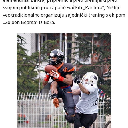
elementima. Za kraj priprema, a pred premijeru pred
svojom publikom protiv pančevačkih „Pantera”, Nišlije
već tradicionalno organizuju zajednički trening s ekipom
„Golden Bearsa” iz Bora.