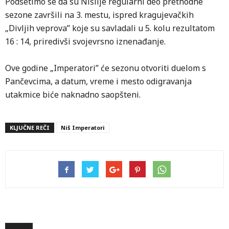
Podsetimo se da su Nišlije regularni deo prethodne
sezone završili na 3. mestu, ispred kragujevačkih
„Divljih veprova” koje su savladali u 5. kolu rezultatom
16 : 14, priredivši svojevrsno iznenađanje.
Ove godine „Imperatori” će sezonu otvoriti duelom s
Pančevcima, a datum, vreme i mesto odigravanja
utakmice biće naknadno saopšteni.
KLJUČNE REČI
Niš Imperatori