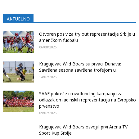
AKTUELNO
Otvoren poziv za try out reprezentacije Srbije u
američkom fudbalu
06/08/2026
Kragujevac Wild Boars su prvaci Dunava:
Savršena sezona završena trofejom u...
14/07/2026
SAAF pokreće crowdfunding kampanju za
odlazak omladinskih reprezentacija na Evropsko
prvenstvo
09/07/2026
Kragujevac Wild Boars osvojili prvi Arena TV
Sport Kup Srbije