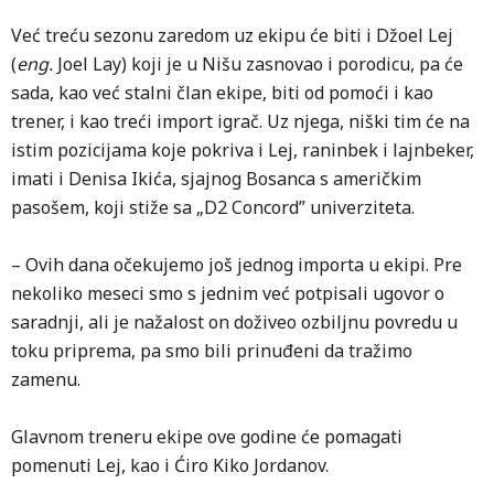
Već treću sezonu zaredom uz ekipu će biti i Džoel Lej
(
eng.
Joel Lay) koji je u Nišu zasnovao i porodicu, pa će
sada, kao već stalni član ekipe, biti od pomoći i kao
trener, i kao treći import igrač. Uz njega, niški tim će na
istim pozicijama koje pokriva i Lej, raninbek i lajnbeker,
imati i Denisa Ikića, sjajnog Bosanca s američkim
pasošem, koji stiže sa „D2 Concord” univerziteta.
– Ovih dana očekujemo još jednog importa u ekipi. Pre
nekoliko meseci smo s jednim već potpisali ugovor o
saradnji, ali je nažalost on doživeo ozbiljnu povredu u
toku priprema, pa smo bili prinuđeni da tražimo
zamenu.
Glavnom treneru ekipe ove godine će pomagati
pomenuti Lej, kao i Ćiro Kiko Jordanov.