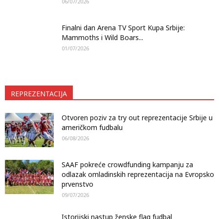
06/07/2026
Finalni dan Arena TV Sport Kupa Srbije:
Mammoths i Wild Boars...
01/07/2026
REPREZENTACIJA
Otvoren poziv za try out reprezentacije Srbije u
američkom fudbalu
06/08/2026
SAAF pokreće crowdfunding kampanju za
odlazak omladinskih reprezentacija na Evropsko
prvenstvo
09/07/2026
Istorijski nastup ženske flag fudbal