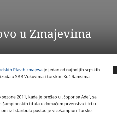
ovo u Zmajevima
adskih Plavih zmajeva
je jedan od najboljih srpskih
epizoda u SBB Vukovima i turskim Koč Ramsima
 sezone 2011, kada je prešao u „čopor sa Ade“, sa
iko šampionskih titula u domaćem prvenstvu i tri u
mom iz Istanbula postao je vicešampion Turske.