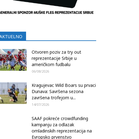
AKTUELNO
Otvoren poziv za try out
reprezentacije Srbije u
američkom fudbalu
06/08/2026
Kragujevac Wild Boars su prvaci
Dunava: Savršena sezona
završena trofejom u...
14/07/2026
SAAF pokreće crowdfunding
kampanju za odlazak
omladinskih reprezentacija na
Evropsko prvenstvo