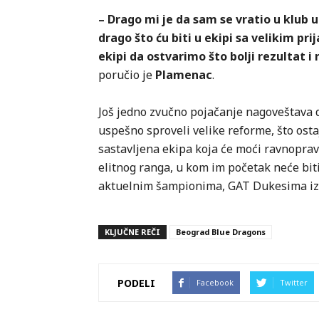
– Drago mi je da sam se vratio u klub 
drago što ću biti u ekipi sa velikim p
ekipi da ostvarimo što bolji rezultat i 
poručio je
Plamenac
.
Još jedno zvučno pojačanje nagoveštava 
uspešno sproveli velike reforme, što osta
sastavljena ekipa koja će moći ravnoprav
elitnog ranga, u kom im početak neće biti
aktuelnim šampionima, GAT Dukesima iz
KLJUČNE REČI
Beograd Blue Dragons
PODELI
Facebook
Twitter