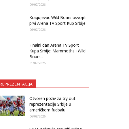
09/07/2026
Kragujevac Wild Boars osvojili
prvi Arena TV Sport Kup Srbije
06/07/2026
Finalni dan Arena TV Sport
Kupa Srbije: Mammoths i Wild
Boars...
01/07/2026
REPREZENTACIJA
Otvoren poziv za try out
reprezentacije Srbije u
američkom fudbalu
06/08/2026