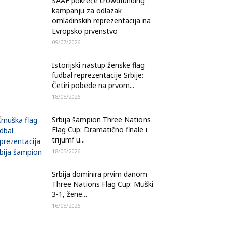
SAAF pokreće crowdfunding
kampanju za odlazak
omladinskih reprezentacija na
Evropsko prvenstvo
09/07/2026
Istorijski nastup ženske flag
fudbal reprezentacije Srbije:
Četiri pobede na prvom...
18/05/2026
Srbija šampion Three Nations
Flag Cup: Dramatično finale i
trijumf u...
18/05/2026
Srbija dominira prvim danom
Three Nations Flag Cup: Muški
3-1, žene...
16/05/2026