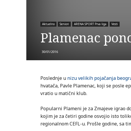
Aktuelno
Seniori
ARENA SPORT Prva liga
Vesti
Plamenac pon
30/01/2016
Poslednje u
nizu velikih pojačanja beogr
hvatača, Pavle Plamenac, koji se posle 
vratio u matični klub.
Popularni Plameni je za Zmajeve igrao do
kojim je za četiri godine osvojio isto tol
regionalnom CEFL-u. Prošle godine, sa ti