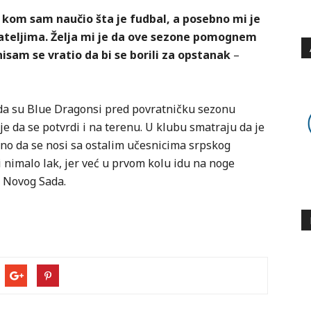
u kom sam naučio šta je fudbal, a posebno mi je
rijateljima. Želja mi je da ove sezone pomognem
nisam se vratio da bi se borili za opstanak
–
da su Blue Dragonsi pred povratničku sezonu
je da se potvrdi i na terenu. U klubu smatraju da je
no da se nosi sa ostalim učesnicima srpskog
 nimalo lak, jer već u prvom kolu idu na noge
 Novog Sada.