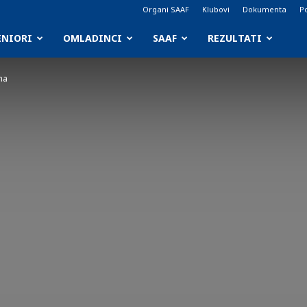
Organi SAAF
Klubovi
Dokumenta
Po
ENIORI
OMLADINCI
SAAF
REZULTATI
ma