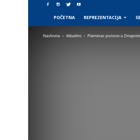
SAAF.rs
POČETNA
REPREZENTACIJA
S
Naslovna
Aktuelno
Plamenac ponovo u Zmajevi