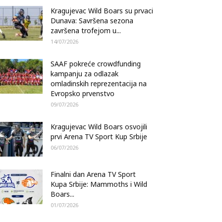
Kragujevac Wild Boars su prvaci
Dunava: Savršena sezona
završena trofejom u...
14/07/2026
SAAF pokreće crowdfunding
kampanju za odlazak
omladinskih reprezentacija na
Evropsko prvenstvo
09/07/2026
Kragujevac Wild Boars osvojili
prvi Arena TV Sport Kup Srbije
06/07/2026
Finalni dan Arena TV Sport
Kupa Srbije: Mammoths i Wild
Boars...
01/07/2026