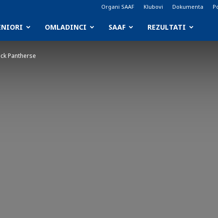
Organi SAAF
Klubovi
Dokumenta
Po
ENIORI
OMLADINCI
SAAF
REZULTATI
ack Pantherse