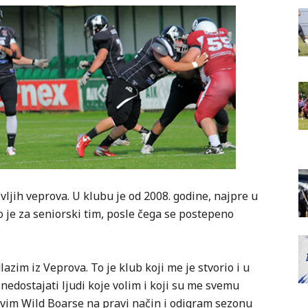
vljih veprova. U klubu je od 2008. godine, najpre u
 je za seniorski tim, posle čega se postepeno
azim iz Veprova. To je klub koji me je stvorio i u
nedostajati ljudi koje volim i koji su me svemu
tavim Wild Boarse na pravi način i odigram sezonu