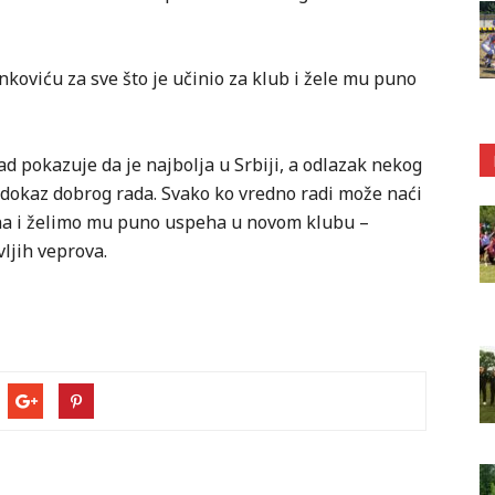
nkoviću za sve što je učinio za klub i žele mu puno
 pokazuje da je najbolja u Srbiji, a odlazak nekog
n dokaz dobrog rada. Svako ko vredno radi može naći
na i želimo mu puno uspeha u novom klubu –
ljih veprova.