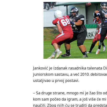
Janković je izdanak rasadnika talenata Di
juniorskom sastavu, a već 2010. debitovao
ustaljivao u prvoj postavi.
– Sa druge strane, mnogo mi je žao što odl
kom sam počeo da igram, a još više će mi 
naučili. Zbog njih ću se truditi da preds