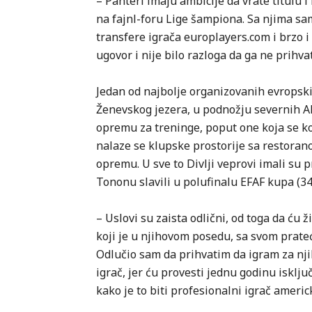
– Panteri imaju ambicije da vrate titulu 
na fajnl-foru Lige šampiona. Sa njima sa
transfere igrača europlayers.com i brzo i
ugovor i nije bilo razloga da ga ne prihvat
Jedan od najbolje organizovanih evropski
Ženevskog jezera, u podnožju severnih A
opremu za treninge, poput one koja se ko
nalaze se klupske prostorije sa restoran
opremu. U sve to Divlji veprovi imali su p
Tononu slavili u polufinalu EFAF kupa (34
– Uslovi su zaista odlični, od toga da ću
koji je u njihovom posedu, sa svom prat
Odlučio sam da prihvatim da igram za nji
igrač, jer ću provesti jednu godinu isklj
kako je to biti profesionalni igrač americ