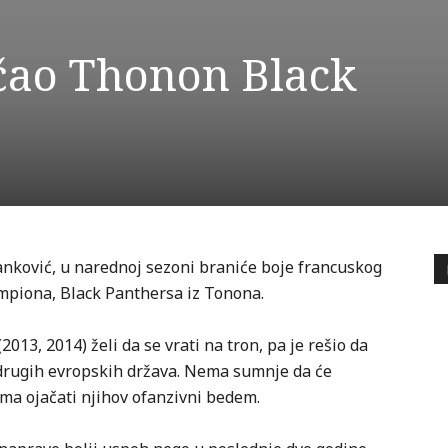
ačao Thonon Black
Janković, u narednoj sezoni braniće boje francuskog
ampiona, Black Panthersa iz Tonona.
13, 2014) želi da se vrati na tron, pa je rešio da
 drugih evropskih država. Nema sumnje da će
ama ojačati njihov ofanzivni bedem.