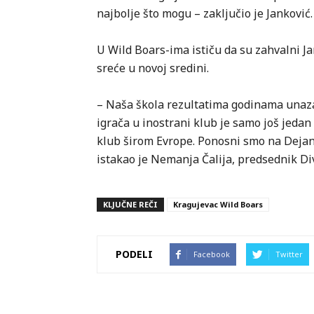
najbolje što mogu – zaključio je Janković.
U Wild Boars-ima ističu da su zahvalni Ja
sreće u novoj sredini.
– Naša škola rezultatima godinama unazad
igrača u inostrani klub je samo još jeda
klub širom Evrope. Ponosni smo na Deja
istakao je Nemanja Čalija, predsednik Div
KLJUČNE REČI
Kragujevac Wild Boars
PODELI
Facebook
Twitter