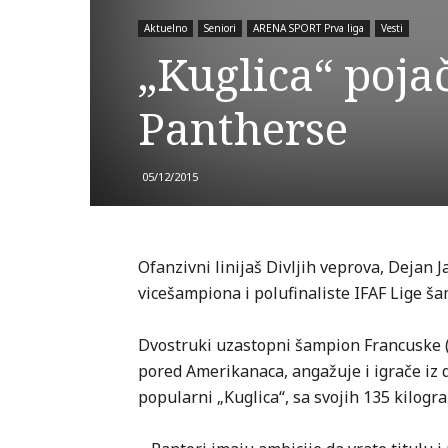
Aktuelno
Seniori
ARENA SPORT Prva liga
Vesti
„Kuglica“ poj
Pantherse
05/12/2015
Ofanzivni linijaš Divljih veprova, Dejan 
vicešampiona i polufinaliste IFAF Lige š
Dvostruki uzastopni šampion Francuske (20
pored Amerikanaca, angažuje i igrače iz
popularni „Kuglica“, sa svojih 135 kilogr