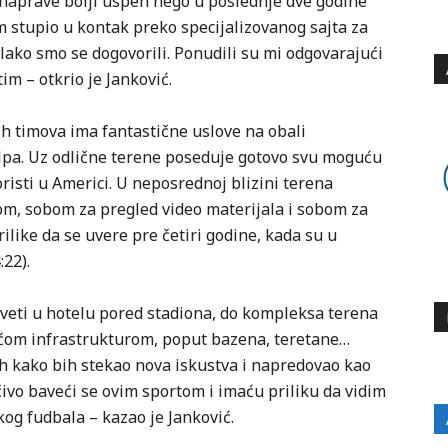
i naprave bolji uspeh nego u poslednje dve godine
m stupio u kontak preko specijalizovanog sajta za
 lako smo se dogovorili. Ponudili su mi odgovarajući
im – otkrio je Janković.
h timova ima fantastične uslove na obali
lpa. Uz odlične terene poseduje gotovo svu moguću
risti u Americi. U neposrednoj blizini terena
om, sobom za pregled video materijala i sobom za
rilike da se uvere pre četiri godine, kada su u
:22).
 živeti u hotelu pored stadiona, do kompleksa terena
ećom infrastrukturom, poput bazena, teretane…
h kako bih stekao nova iskustva i napredovao kao
učivo baveći se ovim sportom i imaću priliku da vidim
kog fudbala – kazao je Janković.