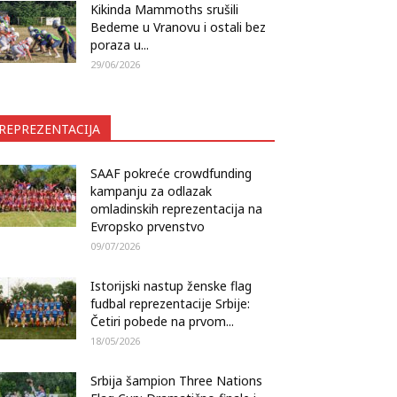
Kikinda Mammoths srušili
Bedeme u Vranovu i ostali bez
poraza u...
29/06/2026
REPREZENTACIJA
SAAF pokreće crowdfunding
kampanju za odlazak
omladinskih reprezentacija na
Evropsko prvenstvo
09/07/2026
Istorijski nastup ženske flag
fudbal reprezentacije Srbije:
Četiri pobede na prvom...
18/05/2026
Srbija šampion Three Nations