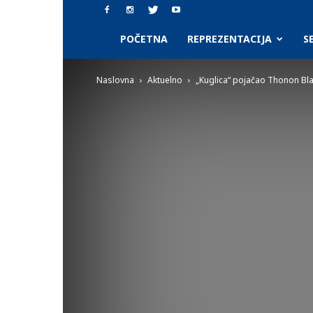
SAAF.rs
POČETNA
REPREZENTACIJA
S
Naslovna
Aktuelno
„Kuglica“ pojačao Thonon Bl