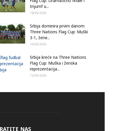
Flag Cup: Dramatično finale i
trijumf u...
18/05/2026
Srbija dominira prvim danom
Three Nations Flag Cup: Muški
3-1, žene...
16/05/2026
Srbija kreće na Three Nations
Flag Cup: Muška i ženska
reprezentacija...
15/05/2026
RATITE NAS