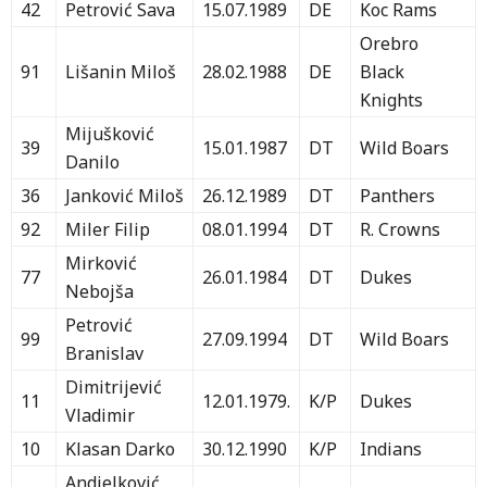
42
Petrović Sava
15.07.1989
DE
Koc Rams
Orebro
91
Lišanin Miloš
28.02.1988
DE
Black
Knights
Mijušković
39
15.01.1987
DT
Wild Boars
Danilo
36
Janković Miloš
26.12.1989
DT
Panthers
92
Miler Filip
08.01.1994
DT
R. Crowns
Mirković
77
26.01.1984
DT
Dukes
Nebojša
Petrović
99
27.09.1994
DT
Wild Boars
Branislav
Dimitrijević
11
12.01.1979.
K/P
Dukes
Vladimir
10
Klasan Darko
30.12.1990
K/P
Indians
Andjelković