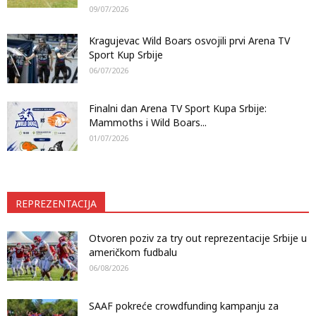
09/07/2026
Kragujevac Wild Boars osvojili prvi Arena TV
Sport Kup Srbije
06/07/2026
Finalni dan Arena TV Sport Kupa Srbije:
Mammoths i Wild Boars...
01/07/2026
REPREZENTACIJA
Otvoren poziv za try out reprezentacije Srbije u
američkom fudbalu
06/08/2026
SAAF pokreće crowdfunding kampanju za