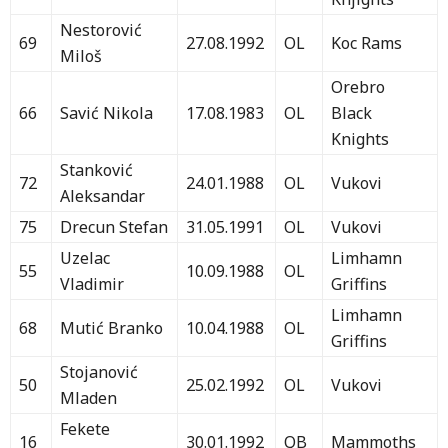
Nestorović
69
27.08.1992
OL
Koc Rams
Miloš
Orebro
66
Savić Nikola
17.08.1983
OL
Black
Knights
Stanković
72
24.01.1988
OL
Vukovi
Aleksandar
75
Drecun Stefan
31.05.1991
OL
Vukovi
Uzelac
Limhamn
55
10.09.1988
OL
Vladimir
Griffins
Limhamn
68
Mutić Branko
10.04.1988
OL
Griffins
Stojanović
50
25.02.1992
OL
Vukovi
Mladen
Fekete
16
30.01.1992
QB
Mammoths