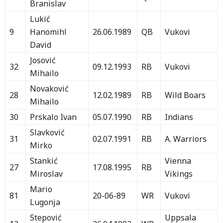
Branislav
Lukić
9
Hanomihl
26.06.1989
QB
Vukovi
David
Josović
32
09.12.1993
RB
Vukovi
Mihailo
Novaković
28
12.02.1989
RB
Wild Boars
Mihailo
30
Prskalo Ivan
05.07.1990
RB
Indians
Slavković
31
02.07.1991
RB
A. Warriors
Mirko
Stankić
Vienna
27
17.08.1995
RB
Miroslav
Vikings
Mario
81
20-06-89
WR
Vukovi
Lugonja
Stepović
Uppsala