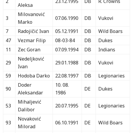
2
23.12.1995
DB
R. Crowns
Aleksa
Milovanović
3
07.06.1990
DB
Vukovi
Marko
7
Radojičić Ivan
05.12.1991
DB
Wild Boars
47
Vezmar Filip
08-03-84
DB
Dukes
11
Zec Goran
07.09.1994
DB
Indians
Nedeljković
29
29.01.1988
DB
Vukovi
Ivan
59
Hodoba Darko
22.08.1997
DB
Legionaries
Doder
10. 08.
90
DE
Dukes
Aleksandar
1986
Mihaljević
53
20.07.1995
DE
Legionaries
Dalibor
Novaković
93
06.10.1991
DE
Wild Boars
Milorad