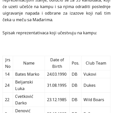
reprezentacijom Italije, odlučio se za 53 kandidata, koji
će uzeti učešće na kampu i sa njima odraditi poslednje
uigravanje napada i odbrane za izazove koji naš tim
čeka u meču sa Mađarima.
Spisak reprezentativaca koji učestvuju na kampu:
Jrs
Date of
Name
Pos.
Club Team
No
Birth
14
Bates Marko
24.03.1990
DB
Vukovi
Beljanski
24
31.08.1995
DB
Dukes
Luka
Cvetković
22
23.12.1985
DB
Wild Boars
Darko
Denović