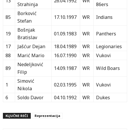
13
26.04.1992
WR
Strahinja
86ers
Borković
85
17.10.1997
WR
Indians
Stefan
Bošnjak
19
01.09.1983
WR
Panthers
Bratislav
17
Jašćur Dejan
18.04.1989
WR
Legionaries
88
Marić Mario
16.07.1990
WR
Vukovi
Nedeljković
89
14.09.1987
WR
Wild Boars
Filip
Simović
1
02.03.1995
WR
Vukovi
Nikola
6
Soldo Davor
04.10.1992
WR
Dukes
KLJUČNE REČI
Reprezentacija