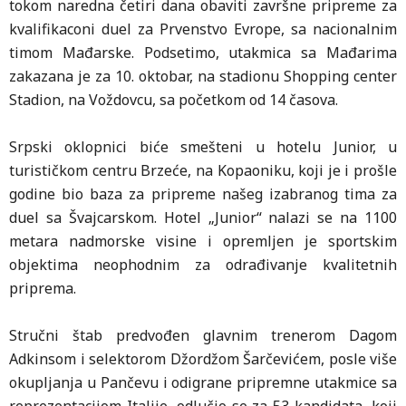
tokom naredna četiri dana obaviti završne pripreme za
kvalifikaconi duel za Prvenstvo Evrope, sa nacionalnim
timom Mađarske. Podsetimo, utakmica sa Mađarima
zakazana je za 10. oktobar, na stadionu Shopping center
Stadion, na Voždovcu, sa početkom od 14 časova.
Srpski oklopnici biće smešteni u hotelu Junior, u
turističkom centru Brzeće, na Kopaoniku, koji je i prošle
godine bio baza za pripreme našeg izabranog tima za
duel sa Švajcarskom. Hotel „Junior“ nalazi se na 1100
metara nadmorske visine i opremljen je sportskim
objektima neophodnim za odrađivanje kvalitetnih
priprema.
Stručni štab predvođen glavnim trenerom Dagom
Adkinsom i selektorom Džordžom Šarčevićem, posle više
okupljanja u Pančevu i odigrane pripremne utakmice sa