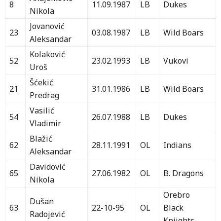
8
11.09.1987
LB
Dukes
Nikola
Jovanović
23
03.08.1987
LB
Wild Boars
Aleksandar
Kolaković
52
23.02.1993
LB
Vukovi
Uroš
Šćekić
21
31.01.1986
LB
Wild Boars
Predrag
Vasilić
54
26.07.1988
LB
Dukes
Vladimir
Blažić
62
28.11.1991
OL
Indians
Aleksandar
Davidović
65
27.06.1982
OL
B. Dragons
Nikola
Orebro
Dušan
63
22-10-95
OL
Black
Radojević
Knjights