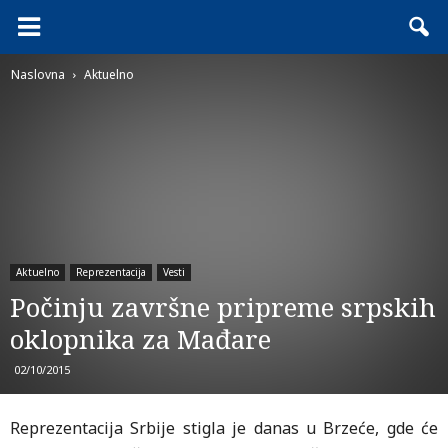
Naslovna
Aktuelno
Aktuelno
Reprezentacija
Vesti
Počinju završne pripreme srpskih
oklopnika za Mađare
02/10/2015
Reprezentacija Srbije stigla je danas u Brzeće, gde će