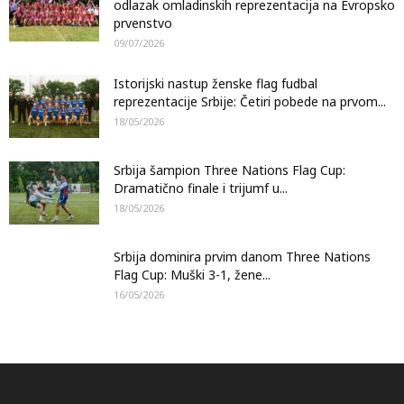
odlazak omladinskih reprezentacija na Evropsko
prvenstvo
09/07/2026
Istorijski nastup ženske flag fudbal
reprezentacije Srbije: Četiri pobede na prvom...
18/05/2026
Srbija šampion Three Nations Flag Cup:
Dramatično finale i trijumf u...
18/05/2026
Srbija dominira prvim danom Three Nations
Flag Cup: Muški 3-1, žene...
16/05/2026