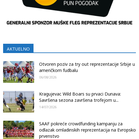
AKTUELNO
Otvoren poziv za try out reprezentacije Srbije u
američkom fudbalu
06/08/2026
Kragujevac Wild Boars su prvaci Dunava:
Savršena sezona završena trofejom u...
14/07/2026
SAAF pokreće crowdfunding kampanju za
odlazak omladinskih reprezentacija na Evropsko
prvenstvo