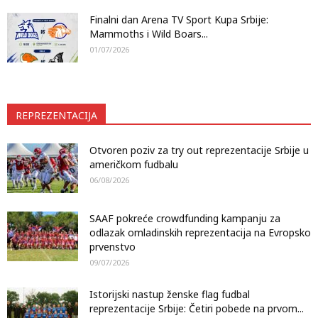
Finalni dan Arena TV Sport Kupa Srbije:
Mammoths i Wild Boars...
01/07/2026
REPREZENTACIJA
Otvoren poziv za try out reprezentacije Srbije u
američkom fudbalu
06/08/2026
SAAF pokreće crowdfunding kampanju za
odlazak omladinskih reprezentacija na Evropsko
prvenstvo
09/07/2026
Istorijski nastup ženske flag fudbal
reprezentacije Srbije: Četiri pobede na prvom...