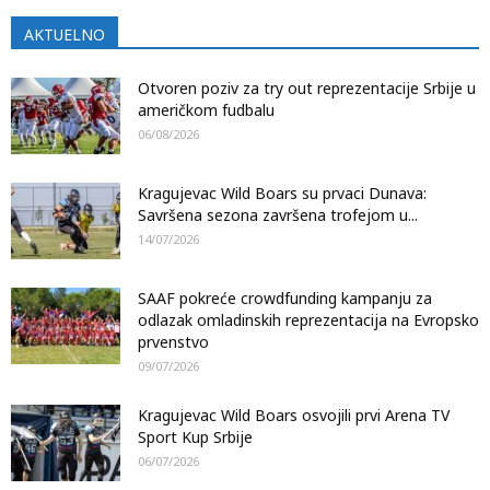
AKTUELNO
Otvoren poziv za try out reprezentacije Srbije u
američkom fudbalu
06/08/2026
Kragujevac Wild Boars su prvaci Dunava:
Savršena sezona završena trofejom u...
14/07/2026
SAAF pokreće crowdfunding kampanju za
odlazak omladinskih reprezentacija na Evropsko
prvenstvo
09/07/2026
Kragujevac Wild Boars osvojili prvi Arena TV
Sport Kup Srbije
06/07/2026