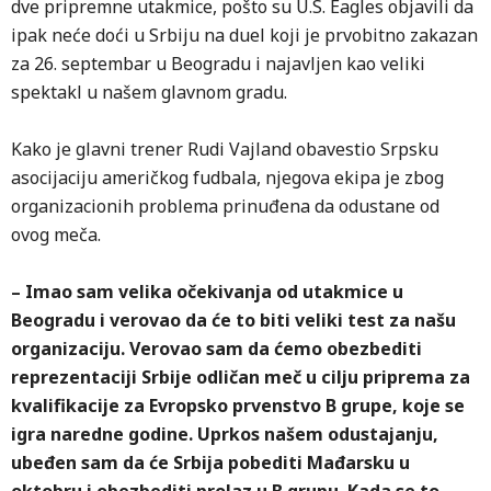
dve pripremne utakmice, pošto su U.S. Eagles objavili da
ipak neće doći u Srbiju na duel koji je prvobitno zakazan
za 26. septembar u Beogradu i najavljen kao veliki
spektakl u našem glavnom gradu.
Kako je glavni trener Rudi Vajland obavestio Srpsku
asocijaciju američkog fudbala, njegova ekipa je zbog
organizacionih problema prinuđena da odustane od
ovog meča.
– Imao sam velika očekivanja od utakmice u
Beogradu i verovao da će to biti veliki test za našu
organizaciju. Verovao sam da ćemo obezbediti
reprezentaciji Srbije odličan meč u cilju priprema za
kvalifikacije za Evropsko prvenstvo B grupe, koje se
igra naredne godine. Uprkos našem odustajanju,
ubeđen sam da će Srbija pobediti Mađarsku u