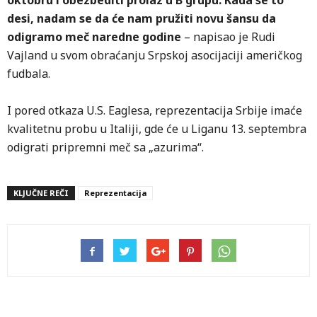
oktobru i obezbediti prolaz u B grupu. Kada se to
desi, nadam se da će nam pružiti novu šansu da
odigramo meč naredne godine
– napisao je Rudi
Vajland u svom obraćanju Srpskoj asocijaciji američkog
fudbala.
I pored otkaza U.S. Eaglesa, reprezentacija Srbije imaće
kvalitetnu probu u Italiji, gde će u Liganu 13. septembra
odigrati pripremni meč sa „azurima“.
KLJUČNE REČI
Reprezentacija