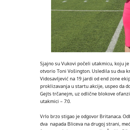
Sjajno su Vukovi počeli utakmicu, koju j
otvorio Toni Vošington. Usledila su dva k
Vidosavljević na 19 jardi od end zone ekip
proklizavanja u startu akcije, uspeo da d
Gejts trčanejm, uz odlične blokove ofanz
utakmici – 7:0.
Vrlo brzo stigao je odgovor Britanaca. O
dva napada Bliceva na drugoj strani, m