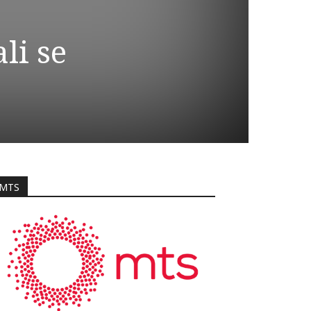
li se
MTS