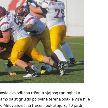
posle dva odlična trčanja sjajnog raningbeka
 samo da stignu do polovine terena odakle više nije
ko Milovanović na trećem pokušaju za 10 jardi