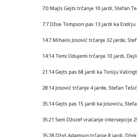
7:0 Majls Gejts trčanje 10 jardi, Stefan T
7:7 Džoe Tompson pas 13 jardi ka Endrju
14:7 Mihailo Josović trčanje 32 jarde, St
14:14 Temi Odujemi trčanje 10 jardi, Dejl
21:14 Gejts pas 68 jardi ka Toniju Vašing
28:14 Josović trčanje 4 jarde, Stefan Teši
35:14 Gejts pas 15 jardi ka Josoviću, Ste
35:21 Sem Džozef vraćanje intersepcije 25
35:28 Džoš Adamson trčanje 8 jardi, Džek