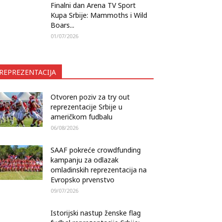
Finalni dan Arena TV Sport
Kupa Srbije: Mammoths i Wild
Boars...
01/07/2026
REPREZENTACIJA
Otvoren poziv za try out
reprezentacije Srbije u
američkom fudbalu
06/08/2026
SAAF pokreće crowdfunding
kampanju za odlazak
omladinskih reprezentacija na
Evropsko prvenstvo
09/07/2026
Istorijski nastup ženske flag