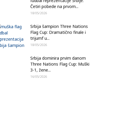
fudbal reprezentacije Srbije:
Četiri pobede na prvom...
18/05/2026
Srbija šampion Three Nations
Flag Cup: Dramatično finale i
trijumf u...
18/05/2026
Srbija dominira prvim danom
Three Nations Flag Cup: Muški
3-1, žene...
16/05/2026