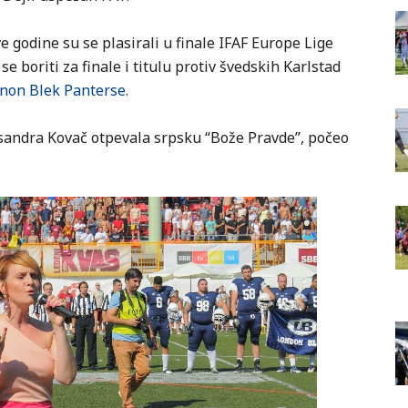
 godine su se plasirali u finale IFAF Europe Lige
e boriti za finale i titulu protiv švedskih Karlstad
onon Blek Panterse.
ksandra Kovač otpevala srpsku “Bože Pravde”, počeo