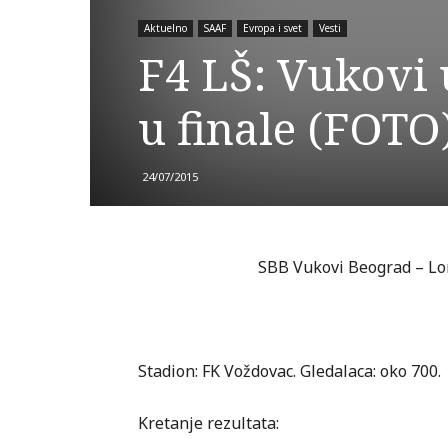
Aktuelno
SAAF
Evropa i svet
Vesti
F4 LŠ: Vukovi u
u finale (FOTO
24/07/2015
SBB Vukovi Beograd – Londo
Stadion: FK Voždovac. Gledalaca: oko 700.
Kretanje rezultata: