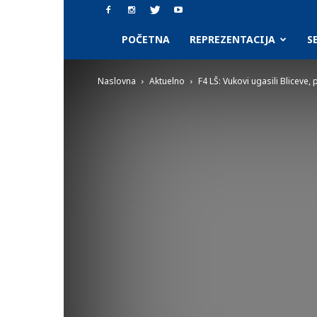
SAAF.rs
POČETNA
REPREZENTACIJA
S
Naslovna
Aktuelno
F4 LŠ: Vukovi ugasili Bliceve, 