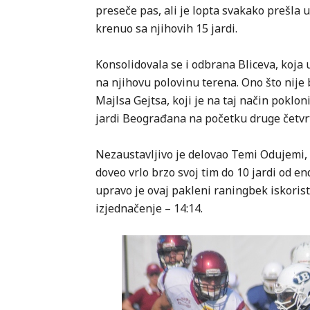
preseče pas, ali je lopta svakako prešla 
krenuo sa njihovih 15 jardi.
Konsolidovala se i odbrana Bliceva, koja
na njihovu polovinu terena. Ono što nije 
Majlsa Gejtsa, koji je na taj način poklo
jardi Beograđana na početku druge četvr
Nezaustavljivo je delovao Temi Odujemi, k
doveo vrlo brzo svoj tim do 10 jardi od 
upravo je ovaj pakleni raningbek iskorist
izjednačenje – 14:14.