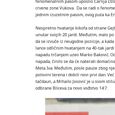
fenomenalnim pasom uposlio Čarlija Džos
crvene zone Vukova. Da se radi o fenom
jednim izuzetnim pasom, ovog puta ka En
Nespretno hvatanje kikofa od strane Gejts
unutar svojih 20 jardi. Međutim, malo po
da se izvuče iz neugodne pozicije, a kada
lance odličnim hvatanjem na 40-tak jardi
napadu trčanjem uzeo Marko Baković. Od
napada, činilo se da će naterati domaćina
Meta Iva. Međutim, posle pauze zbog njeg
polovini terena i dobili novi prvi dan. Ve
tačdaun, a Mihailo Josović je u svom stilu
odbrane Bliceva za novo vođstvo 14:7.