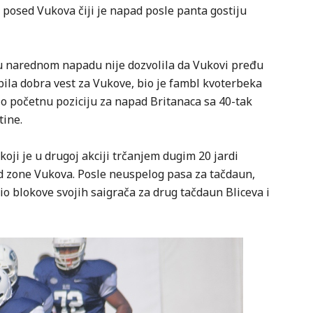
u posed Vukova čiji je napad posle panta gostiju
 u narednom napadu nije dozvolila da Vukovi pređu
bila dobra vest za Vukove, bio je fambl kvoterbeka
nio početnu poziciju za napad Britanaca sa 40-tak
tine.
oji je u drugoj akciji trčanjem dugim 20 jardi
end zone Vukova. Posle neuspelog pasa za tačdaun,
io blokove svojih saigrača za drug tačdaun Bliceva i