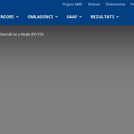
Organi SAAF
Klubovi
Dokumenta
Po
ENIORI
OMLADINCI
SAAF
REZULTATI
plasirali se u finale (FOTO)