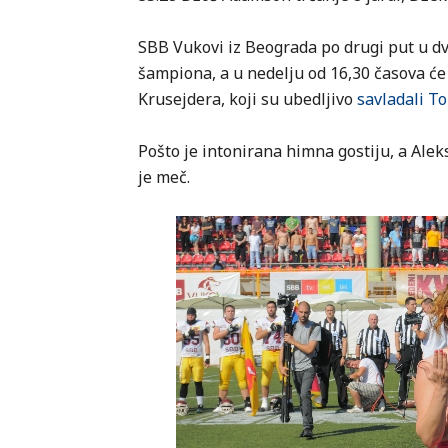
SBB Vukovi iz Beograda po drugi put u dve
šampiona, a u nedelju od 16,30 časova će s
Krusejdera, koji su ubedljivo
savladali T
Pošto je intonirana himna gostiju, a Ale
je meč.