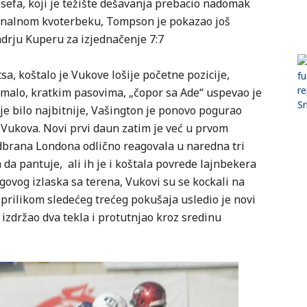
efa, koji je težište dešavanja prebacio nadomak
enalnom kvoterbeku, Tompson je pokazao još
drju Kuperu za izjednačenje 7:7
a, koštalo je Vukove lošije početne pozicije,
 malo, kratkim pasovima, „čopor sa Ade“ uspevao je
 je bilo najbitnije, Vašington je ponovo pogurao
 Vukova. Novi prvi daun zatim je već u prvom
brana Londona odlično reagovala u naredna tri
 da pantuje, ali ih je i koštala povrede lajnbekera
ovog izlaska sa terena, Vukovi su se kockali na
ć prilikom sledećeg trećeg pokušaja usledio je novi
 izdržao dva tekla i protutnjao kroz sredinu