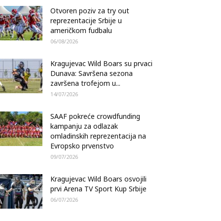
Otvoren poziv za try out
reprezentacije Srbije u
američkom fudbalu
06/08/2026
Kragujevac Wild Boars su prvaci
Dunava: Savršena sezona
završena trofejom u...
14/07/2026
SAAF pokreće crowdfunding
kampanju za odlazak
omladinskih reprezentacija na
Evropsko prvenstvo
09/07/2026
Kragujevac Wild Boars osvojili
prvi Arena TV Sport Kup Srbije
06/07/2026