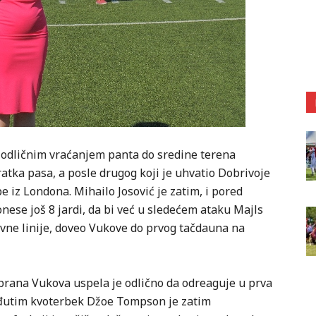
e odličnim vraćanjem panta do sredine terena
ratka pasa, a posle drugog koji je uhvatio Dobrivoje
e iz Londona. Mihailo Josović je zatim, i pored
onese još 8 jardi, da bi već u sledećem ataku Majls
ivne linije, doveo Vukove do prvog tačdauna na
dbrana Vukova uspela je odlično da odreaguje u prva
eđutim kvoterbek Džoe Tompson je zatim