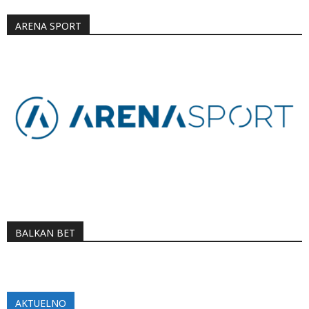
ARENA SPORT
BALKAN BET
AKTUELNO