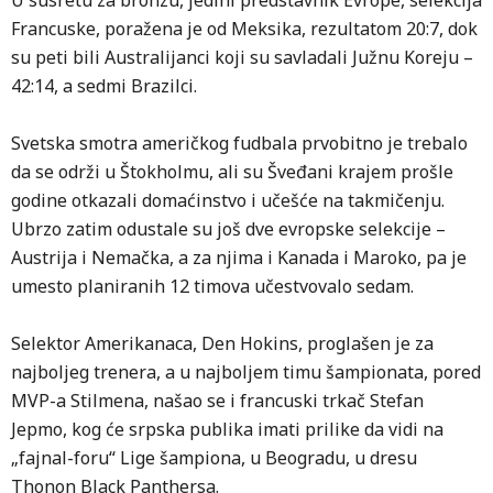
U susretu za bronzu, jedini predstavnik Evrope, selekcija
Francuske, poražena je od Meksika, rezultatom 20:7, dok
su peti bili Australijanci koji su savladali Južnu Koreju –
42:14, a sedmi Brazilci.
Svetska smotra američkog fudbala prvobitno je trebalo
da se održi u Štokholmu, ali su Šveđani krajem prošle
godine otkazali domaćinstvo i učešće na takmičenju.
Ubrzo zatim odustale su još dve evropske selekcije –
Austrija i Nemačka, a za njima i Kanada i Maroko, pa je
umesto planiranih 12 timova učestvovalo sedam.
Selektor Amerikanaca, Den Hokins, proglašen je za
najboljeg trenera, a u najboljem timu šampionata, pored
MVP-a Stilmena, našao se i francuski trkač Stefan
Jepmo, kog će srpska publika imati prilike da vidi na
„fajnal-foru“ Lige šampiona, u Beogradu, u dresu
Thonon Black Panthersa.