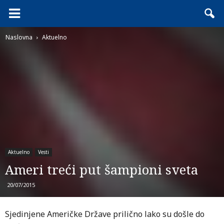
Naslovna
Aktuelno
Aktuelno
Vesti
Ameri treći put šampioni sveta
20/07/2015
Sjedinjene Američke Države prilično lako su došle do