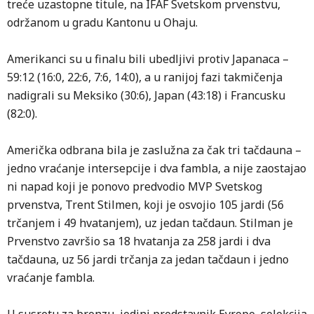
treće uzastopne titule, na IFAF Svetskom prvenstvu,
održanom u gradu Kantonu u Ohaju.
Amerikanci su u finalu bili ubedljivi protiv Japanaca –
59:12 (16:0, 22:6, 7:6, 14:0), a u ranijoj fazi takmičenja
nadigrali su Meksiko (30:6), Japan (43:18) i Francusku
(82:0).
Američka odbrana bila je zaslužna za čak tri tačdauna –
jedno vraćanje intersepcije i dva fambla, a nije zaostajao
ni napad koji je ponovo predvodio MVP Svetskog
prvenstva, Trent Stilmen, koji je osvojio 105 jardi (56
trčanjem i 49 hvatanjem), uz jedan tačdaun. Stilman je
Prvenstvo završio sa 18 hvatanja za 258 jardi i dva
tačdauna, uz 56 jardi trčanja za jedan tačdaun i jedno
vraćanje fambla.