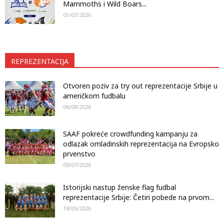
Mammoths i Wild Boars...
01/07/2026
REPREZENTACIJA
Otvoren poziv za try out reprezentacije Srbije u
američkom fudbalu
06/08/2026
SAAF pokreće crowdfunding kampanju za
odlazak omladinskih reprezentacija na Evropsko
prvenstvo
09/07/2026
Istorijski nastup ženske flag fudbal
reprezentacije Srbije: Četiri pobede na prvom...
18/05/2026