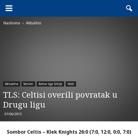
Naslovna
Aktuelno
Aktuelno
Seniori
Arena liga Srbije
Vesti
TLS: Celtisi overili povratak u
Drugu ligu
07/06/2015
Sombor Celtis – Klek Knights 26:0 (7:0, 12:0, 0:0, 7:0)