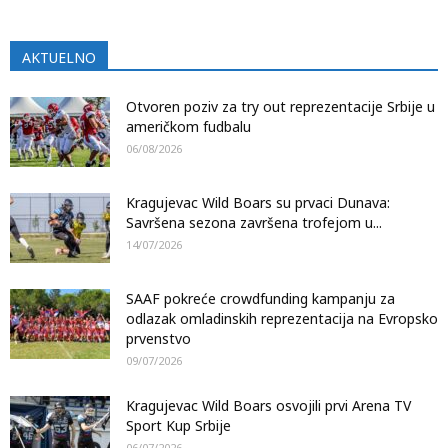
AKTUELNO
Otvoren poziv za try out reprezentacije Srbije u
američkom fudbalu
06/08/2026
Kragujevac Wild Boars su prvaci Dunava:
Savršena sezona završena trofejom u...
14/07/2026
SAAF pokreće crowdfunding kampanju za
odlazak omladinskih reprezentacija na Evropsko
prvenstvo
09/07/2026
Kragujevac Wild Boars osvojili prvi Arena TV
Sport Kup Srbije
06/07/2026