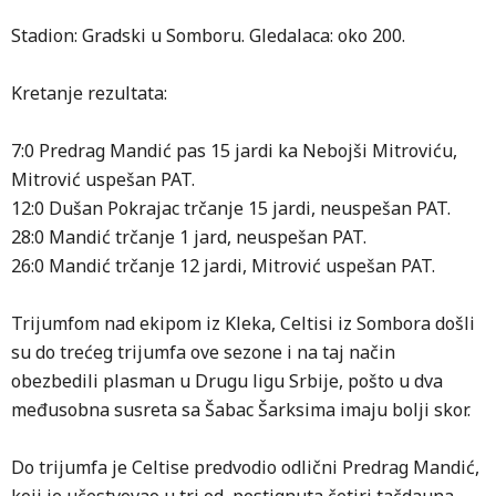
Stadion: Gradski u Somboru. Gledalaca: oko 200.
Kretanje rezultata:
7:0 Predrag Mandić pas 15 jardi ka Nebojši Mitroviću,
Mitrović uspešan PAT.
12:0 Dušan Pokrajac trčanje 15 jardi, neuspešan PAT.
28:0 Mandić trčanje 1 jard, neuspešan PAT.
26:0 Mandić trčanje 12 jardi, Mitrović uspešan PAT.
Trijumfom nad ekipom iz Kleka, Celtisi iz Sombora došli
su do trećeg trijumfa ove sezone i na taj način
obezbedili plasman u Drugu ligu Srbije, pošto u dva
međusobna susreta sa Šabac Šarksima imaju bolji skor.
Do trijumfa je Celtise predvodio odlični Predrag Mandić,