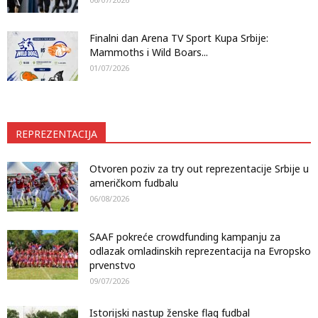
Finalni dan Arena TV Sport Kupa Srbije:
Mammoths i Wild Boars...
01/07/2026
REPREZENTACIJA
Otvoren poziv za try out reprezentacije Srbije u
američkom fudbalu
06/08/2026
SAAF pokreće crowdfunding kampanju za
odlazak omladinskih reprezentacija na Evropsko
prvenstvo
09/07/2026
Istorijski nastup ženske flag fudbal