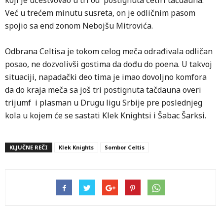
koji je učestvovao u tri od postignuta četiri tačdauna.
Već u trećem minutu susreta, on je odličnim pasom
spojio sa end zonom Nebojšu Mitrovića.
Odbrana Celtisa je tokom celog meča odrađivala odličan
posao, ne dozvolivši gostima da dođu do poena. U takvoj
situaciji, napadački deo tima je imao dovoljno komfora
da do kraja meča sa još tri postignuta tačdauna overi
trijumf i plasman u Drugu ligu Srbije pre poslednjeg
kola u kojem će se sastati Klek Knightsi i Šabac Šarksi.
KLJUČNE REČI
Klek Knights
Sombor Celtis