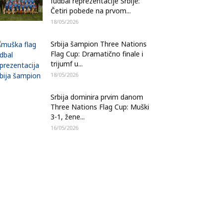
fudbal reprezentacije Srbije:
Četiri pobede na prvom...
18/05/2026
Srbija šampion Three Nations
Flag Cup: Dramatično finale i
trijumf u...
18/05/2026
Srbija dominira prvim danom
Three Nations Flag Cup: Muški
3-1, žene...
16/05/2026