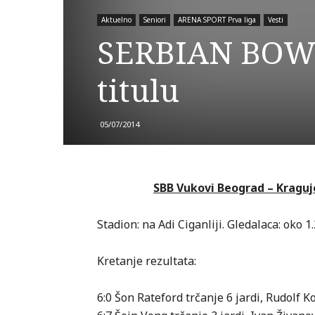
Aktuelno
Seniori
ARENA SPORT Prva liga
Vesti
SERBIAN BOWL 
titulu
05/07/2014
SBB Vukovi Beograd – Kragujeva
Stadion: na Adi Ciganliji.
Gledalaca: oko 1.
Kretanje rezultata:
6:0 Šon Rateford trčanje 6 jardi, Rudolf 