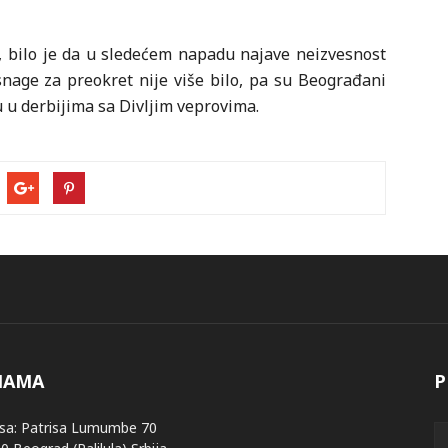
, bilo je da u sledećem napadu najave neizvesnost
snage za preokret nije više bilo, pa su Beograđani
u u derbijima sa Divljim veprovima.
NAMA
P
sa: Patrisa Lumumbe 70