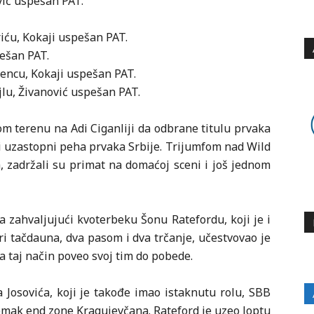
ović uspešan PAT.
iću, Kokaji uspešan PAT.
pešan PAT.
mencu, Kokaji uspešan PAT.
jlu, Živanović uspešan PAT.
m terenu na Adi Ciganliji da odbrane titulu prvaka
rti uzastopni peha prvaka Srbije. Trijumfom nad Wild
, zadržali su primat na domaćoj sceni i još jednom
a zahvaljujući kvoterbeku Šonu Ratefordu, koji je i
i tačdauna, dva pasom i dva trčanje, učestvovao je
a taj način poveo svoj tim do pobede.
 Josovića, koji je takođe imao istaknutu rolu, SBB
mak end zone Kragujevčana. Rateford je uzeo loptu