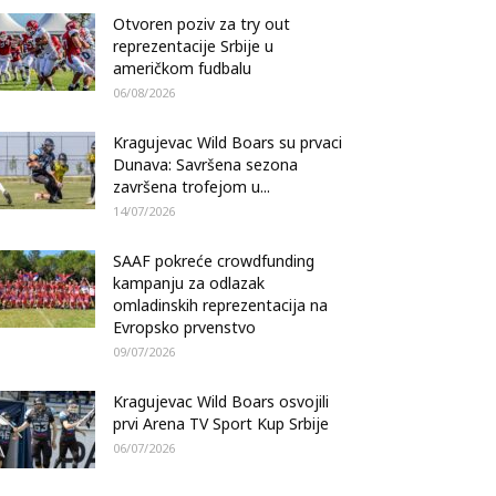
Otvoren poziv za try out
reprezentacije Srbije u
američkom fudbalu
06/08/2026
Kragujevac Wild Boars su prvaci
Dunava: Savršena sezona
završena trofejom u...
14/07/2026
SAAF pokreće crowdfunding
kampanju za odlazak
omladinskih reprezentacija na
Evropsko prvenstvo
09/07/2026
Kragujevac Wild Boars osvojili
prvi Arena TV Sport Kup Srbije
06/07/2026