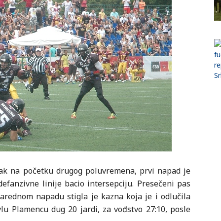
čak na početku drugog poluvremena, prvi napad je
 defanzivne linije bacio intersepciju. Presečeni pas
narednom napadu stigla je kazna koja je i odlučila
lu Plamencu dug 20 jardi, za vođstvo 27:10, posle