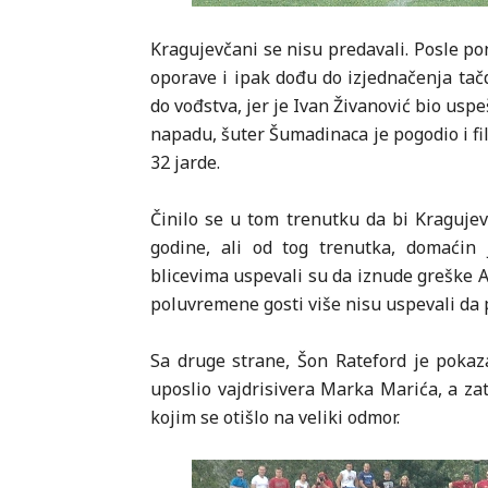
Kragujevčani se nisu predavali. Posle po
oporave i ipak dođu do izjednačenja tač
do vođstva, jer je Ivan Živanović bio us
napadu, šuter Šumadinaca je pogodio i fild
32 jarde.
Činilo se u tom trenutku da bi Kragujev
godine, ali od tog trenutka, domaćin
blicevima uspevali su da iznude greške A
poluvremene gosti više nisu uspevali da 
Sa druge strane, Šon Rateford je pokaza
uposlio vajdrisivera Marka Marića, a zat
kojim se otišlo na veliki odmor.