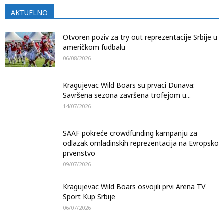
AKTUELNO
Otvoren poziv za try out reprezentacije Srbije u
američkom fudbalu
06/08/2026
Kragujevac Wild Boars su prvaci Dunava:
Savršena sezona završena trofejom u...
14/07/2026
SAAF pokreće crowdfunding kampanju za
odlazak omladinskih reprezentacija na Evropsko
prvenstvo
09/07/2026
Kragujevac Wild Boars osvojili prvi Arena TV
Sport Kup Srbije
06/07/2026