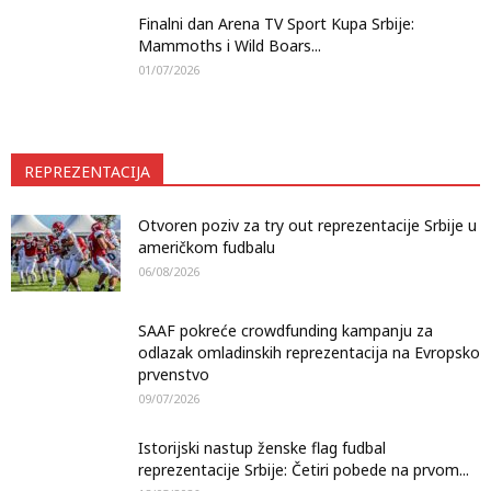
Finalni dan Arena TV Sport Kupa Srbije:
Mammoths i Wild Boars...
01/07/2026
REPREZENTACIJA
Otvoren poziv za try out reprezentacije Srbije u
američkom fudbalu
06/08/2026
SAAF pokreće crowdfunding kampanju za
odlazak omladinskih reprezentacija na Evropsko
prvenstvo
09/07/2026
Istorijski nastup ženske flag fudbal
reprezentacije Srbije: Četiri pobede na prvom...