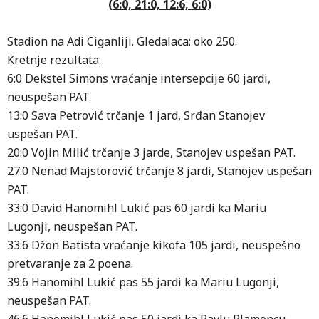
(6:0, 21:0, 12:6, 6:0)
Stadion na Adi Ciganliji. Gledalaca: oko 250.
Kretnje rezultata:
6:0 Dekstel Simons vraćanje intersepcije 60 jardi,
neuspešan PAT.
13:0 Sava Petrović trčanje 1 jard, Srđan Stanojev
uspešan PAT.
20:0 Vojin Milić trčanje 3 jarde, Stanojev uspešan PAT.
27:0 Nenad Majstorović trčanje 8 jardi, Stanojev uspešan
PAT.
33:0 David Hanomihl Lukić pas 60 jardi ka Mariu
Lugonji, neuspešan PAT.
33:6 Džon Batista vraćanje kikofa 105 jardi, neuspešno
pretvaranje za 2 poena.
39:6 Hanomihl Lukić pas 55 jardi ka Mariu Lugonji,
neuspešan PAT.