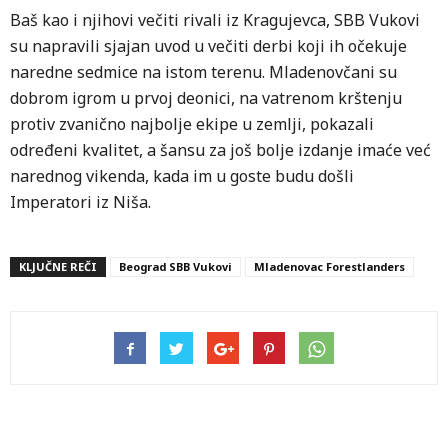
Baš kao i njihovi večiti rivali iz Kragujevca, SBB Vukovi
su napravili sjajan uvod u večiti derbi koji ih očekuje
naredne sedmice na istom terenu. Mladenovčani su
dobrom igrom u prvoj deonici, na vatrenom krštenju
protiv zvanično najbolje ekipe u zemlji, pokazali
određeni kvalitet, a šansu za još bolje izdanje imaće već
narednog vikenda, kada im u goste budu došli
Imperatori iz Niša.
KLJUČNE REČI
Beograd SBB Vukovi
Mladenovac Forestlanders