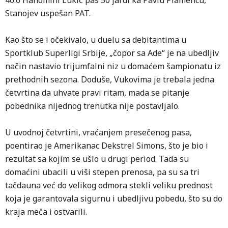
46:6 Hanomihl Lukić pas 50 jardi ka Pavlu Plamencu,
Stanojev uspešan PAT.
Kao što se i očekivalo, u duelu sa debitantima u
Sportklub Superligi Srbije, „čopor sa Ade“ je na ubedljiv
način nastavio trijumfalni niz u domaćem šampionatu iz
prethodnih sezona. Doduše, Vukovima je trebala jedna
četvrtina da uhvate pravi ritam, mada se pitanje
pobednika nijednog trenutka nije postavljalo.
U uvodnoj četvrtini, vraćanjem presečenog pasa,
poentirao je Amerikanac Dekstrel Simons, što je bio i
rezultat sa kojim se ušlo u drugi period. Tada su
domaćini ubacili u viši stepen prenosa, pa su sa tri
tačdauna već do velikog odmora stekli veliku prednost
koja je garantovala sigurnu i ubedljivu pobedu, što su do
kraja meča i ostvarili.