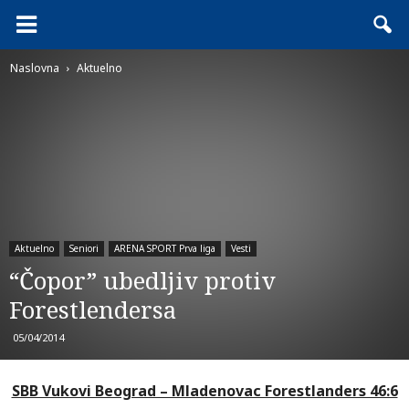
Naslovna
Aktuelno
Aktuelno
Seniori
ARENA SPORT Prva liga
Vesti
“Čopor” ubedljiv protiv
Forestlendersa
05/04/2014
SBB Vukovi Beograd – Mladenovac Forestlanders 46:6