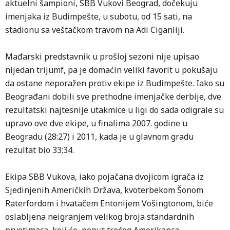
aktuelni šampioni, SBB Vukovi Beograd, dočekuju
imenjaka iz Budimpešte, u subotu, od 15 sati, na
stadionu sa veštačkom travom na Adi Ciganliji.
Mađarski predstavnik u prošloj sezoni nije upisao
nijedan trijumf, pa je domaćin veliki favorit u pokušaju
da ostane neporažen protiv ekipe iz Budimpešte. Iako su
Beograđani dobili sve prethodne imenjačke derbije, dve
rezultatski najtesnije utakmice u ligi do sada odigrale su
upravo ove dve ekipe, u finalima 2007. godine u
Beogradu (28:27) i 2011, kada je u glavnom gradu
rezultat bio 33:34.
Ekipa SBB Vukova, iako pojačana dvojicom igrača iz
Sjedinjenih Američkih Država, kvoterbekom Šonom
Raterfordom i hvatačem Entonijem Vošingtonom, biće
oslabljena neigranjem velikog broja standardnih