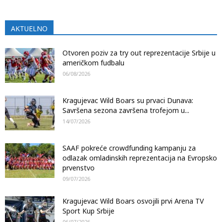
AKTUELNO
Otvoren poziv za try out reprezentacije Srbije u
američkom fudbalu
06/08/2026
Kragujevac Wild Boars su prvaci Dunava:
Savršena sezona završena trofejom u...
14/07/2026
SAAF pokreće crowdfunding kampanju za
odlazak omladinskih reprezentacija na Evropsko
prvenstvo
09/07/2026
Kragujevac Wild Boars osvojili prvi Arena TV
Sport Kup Srbije
06/07/2026