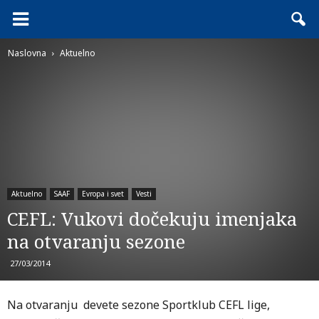
Naslovna
Aktuelno
Aktuelno
SAAF
Evropa i svet
Vesti
CEFL: Vukovi dočekuju imenjaka
na otvaranju sezone
27/03/2014
Na otvaranju devete sezone Sportklub CEFL lige,