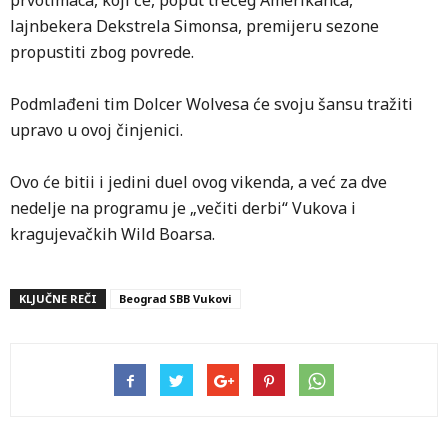
prvotimaca, koji će, poput trećeg Amerikanca,
lajnbekera Dekstrela Simonsa, premijeru sezone
propustiti zbog povrede.
Podmlađeni tim Dolcer Wolvesa će svoju šansu tražiti
upravo u ovoj činjenici.
Ovo će bitii i jedini duel ovog vikenda, a već za dve
nedelje na programu je „večiti derbi“ Vukova i
kragujevačkih Wild Boarsa.
KLJUČNE REČI
Beograd SBB Vukovi