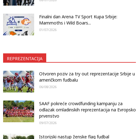
Finalni dan Arena TV Sport Kupa Srbije:
Mammoths i Wild Boars...
01/07/2026
REPREZENTACIJA
Otvoren poziv za try out reprezentacije Srbije u
američkom fudbalu
06/08/2026
SAAF pokreće crowdfunding kampanju za
odlazak omladinskih reprezentacija na Evropsko
prvenstvo
09/07/2026
Istorijski nastup ženske flag fudbal