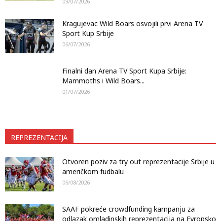
09/07/2026
Kragujevac Wild Boars osvojili prvi Arena TV
Sport Kup Srbije
06/07/2026
Finalni dan Arena TV Sport Kupa Srbije:
Mammoths i Wild Boars...
01/07/2026
REPREZENTACIJA
Otvoren poziv za try out reprezentacije Srbije u
američkom fudbalu
06/08/2026
SAAF pokreće crowdfunding kampanju za
odlazak omladinskih reprezentacija na Evropsko