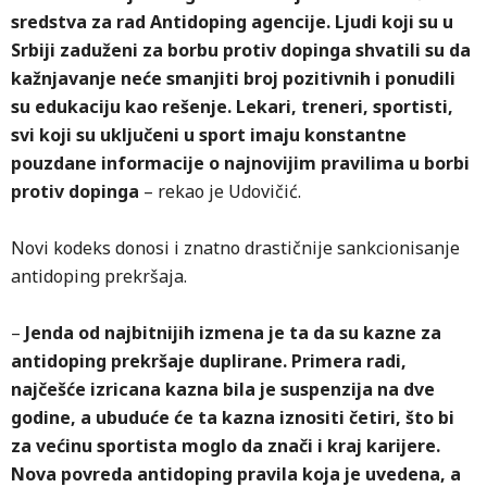
sredstva za rad Antidoping agencije. Ljudi koji su u
Srbiji zaduženi za borbu protiv dopinga shvatili su da
kažnjavanje neće smanjiti broj pozitivnih i ponudili
su edukaciju kao rešenje. Lekari, treneri, sportisti,
svi koji su uključeni u sport imaju konstantne
pouzdane informacije o najnovijim pravilima u borbi
protiv dopinga
– rekao je Udovičić.
Novi kodeks donosi i znatno drastičnije sankcionisanje
antidoping prekršaja.
–
Jenda od najbitnijih izmena je ta da su kazne za
antidoping prekršaje duplirane. Primera radi,
najčešće izricana kazna bila je suspenzija na dve
godine, a ubuduće će ta kazna iznositi četiri, što bi
za većinu sportista moglo da znači i kraj karijere.
Nova povreda antidoping pravila koja je uvedena, a