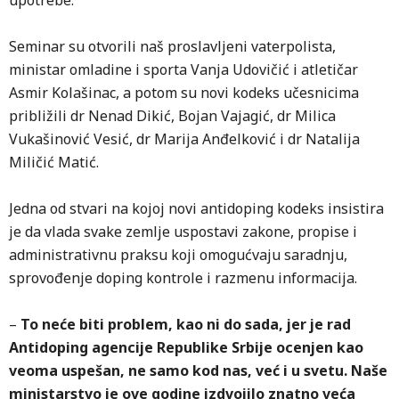
upotrebe.
Seminar su otvorili naš proslavljeni vaterpolista,
ministar omladine i sporta Vanja Udovičić i atletičar
Asmir Kolašinac, a potom su novi kodeks učesnicima
približili dr Nenad Dikić, Bojan Vajagić, dr Milica
Vukašinović Vesić, dr Marija Anđelković i dr Natalija
Miličić Matić.
Jedna od stvari na kojoj novi antidoping kodeks insistira
je da vlada svake zemlje uspostavi zakone, propise i
administrativnu praksu koji omogućvaju saradnju,
sprovođenje doping kontrole i razmenu informacija.
–
To neće biti problem, kao ni do sada, jer je rad
Antidoping agencije Republike Srbije ocenjen kao
veoma uspešan, ne samo kod nas, već i u svetu. Naše
ministarstvo je ove godine izdvojilo znatno veća