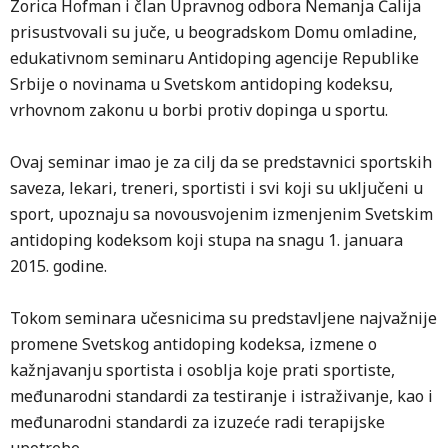
Zorica Hofman i član Upravnog odbora Nemanja Čalija
prisustvovali su juče, u beogradskom Domu omladine,
edukativnom seminaru Antidoping agencije Republike
Srbije o novinama u Svetskom antidoping kodeksu,
vrhovnom zakonu u borbi protiv dopinga u sportu.
Ovaj seminar imao je za cilj da se predstavnici sportskih
saveza, lekari, treneri, sportisti i svi koji su uključeni u
sport, upoznaju sa novousvojenim izmenjenim Svetskim
antidoping kodeksom koji stupa na snagu 1. januara
2015. godine.
Tokom seminara učesnicima su predstavljene najvažnije
promene Svetskog antidoping kodeksa, izmene o
kažnjavanju sportista i osoblja koje prati sportiste,
međunarodni standardi za testiranje i istraživanje, kao i
međunarodni standardi za izuzeće radi terapijske