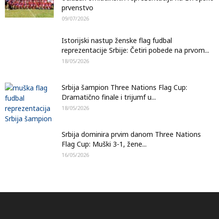
prvenstvo
09/07/2026
Istorijski nastup ženske flag fudbal
reprezentacije Srbije: Četiri pobede na prvom...
18/05/2026
Srbija šampion Three Nations Flag Cup:
Dramatično finale i trijumf u...
18/05/2026
Srbija dominira prvim danom Three Nations
Flag Cup: Muški 3-1, žene...
16/05/2026