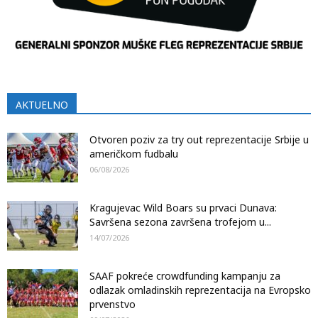
AKTUELNO
Otvoren poziv za try out reprezentacije Srbije u
američkom fudbalu
06/08/2026
Kragujevac Wild Boars su prvaci Dunava:
Savršena sezona završena trofejom u...
14/07/2026
SAAF pokreće crowdfunding kampanju za
odlazak omladinskih reprezentacija na Evropsko
prvenstvo