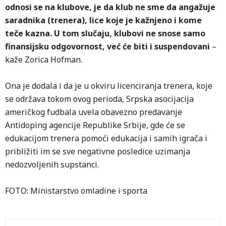
odnosi se na klubove, je da klub ne sme da angažuje
saradnika (trenera), lice koje je kažnjeno i kome
teče kazna. U tom slučaju, klubovi ne snose samo
finansijsku odgovornost, već će biti i suspendovani
–
kaže Zorica Hofman.
Ona je dodala i da je u okviru licenciranja trenera, koje
se održava tokom ovog perioda, Srpska asocijacija
američkog fudbala uvela obavezno predavanje
Antidoping agencije Republike Srbije, gde će se
edukacijom trenera pomoći edukacija i samih igrača i
približiti im se sve negativne posledice uzimanja
nedozvoljenih supstanci.
FOTO: Ministarstvo omladine i sporta