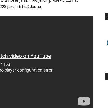
 212 nošenja za 1108 jardi (prosek 5,22) i 15
28 jardi i tri tačdauna.