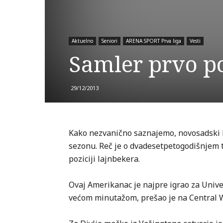
Aktuelno
Seniori
ARENA SPORT Prva liga
Vesti
Samler prvo p
29/12/2013
Kako nezvanično saznajemo, novosadski 
sezonu. Reč je o dvadesetpetogodišnjem 
poziciji lajnbekera.
Ovaj Amerikanac je najpre igrao za Univerz
većom minutažom, prešao je na Central 