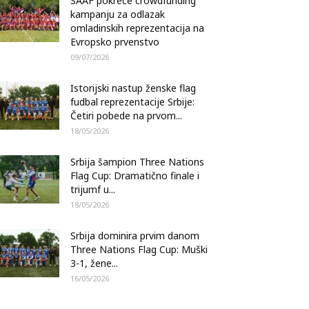
SAAF pokreće crowdfunding
kampanju za odlazak
omladinskih reprezentacija na
Evropsko prvenstvo
09/07/2026
Istorijski nastup ženske flag
fudbal reprezentacije Srbije:
Četiri pobede na prvom...
18/05/2026
Srbija šampion Three Nations
Flag Cup: Dramatično finale i
trijumf u...
18/05/2026
Srbija dominira prvim danom
Three Nations Flag Cup: Muški
3-1, žene...
16/05/2026