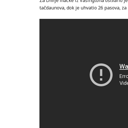
Za Divlje mačke iz Vašingtona ostvario je
tačdaunova, dok je uhvatio 26 pasova, za 2