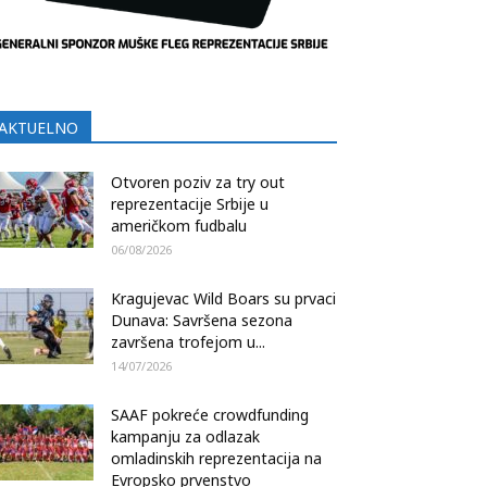
AKTUELNO
Otvoren poziv za try out
reprezentacije Srbije u
američkom fudbalu
06/08/2026
Kragujevac Wild Boars su prvaci
Dunava: Savršena sezona
završena trofejom u...
14/07/2026
SAAF pokreće crowdfunding
kampanju za odlazak
omladinskih reprezentacija na
Evropsko prvenstvo