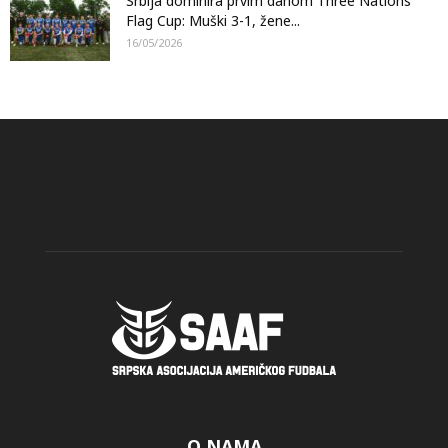
Srbija dominira prvim danom Three Nations
Flag Cup: Muški 3-1, žene...
16/05/2026
O NAMA