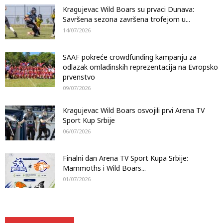
Kragujevac Wild Boars su prvaci Dunava:
Savršena sezona završena trofejom u...
14/07/2026
SAAF pokreće crowdfunding kampanju za
odlazak omladinskih reprezentacija na Evropsko
prvenstvo
09/07/2026
Kragujevac Wild Boars osvojili prvi Arena TV
Sport Kup Srbije
06/07/2026
Finalni dan Arena TV Sport Kupa Srbije:
Mammoths i Wild Boars...
01/07/2026