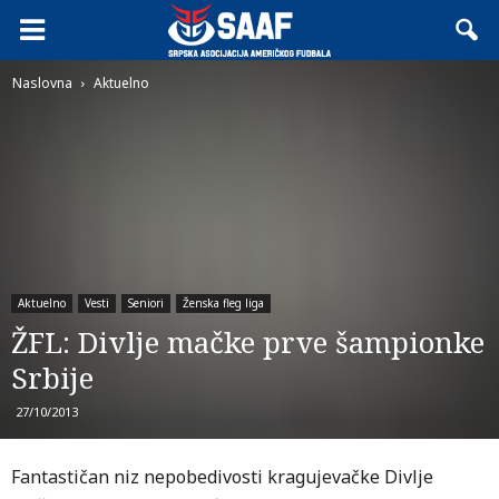
Naslovna
Aktuelno
Aktuelno
Vesti
Seniori
Ženska fleg liga
ŽFL: Divlje mačke prve šampionke
Srbije
27/10/2013
Fantastičan niz nepobedivosti kragujevačke Divlje