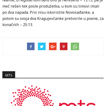
Naime, u regularnom delu bilo je nerešeno – 13:13, pa je
meč rešen tek posle produžetka, u kom su timovi imali
po dva napada. Prvi nisu iskoristile Novosađanke, a
potom su svoja dva Kragujevčanke pretvorile u poene, za
konačnih – 25:13.
MTS