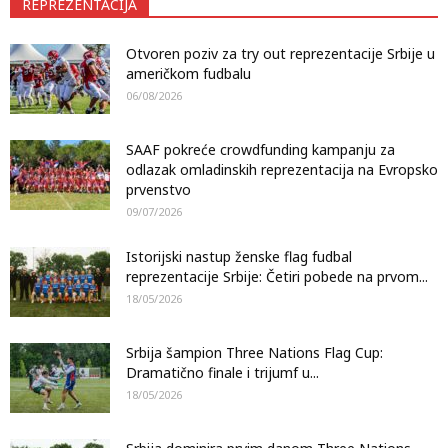
REPREZENTACIJA
Otvoren poziv za try out reprezentacije Srbije u
američkom fudbalu
06/08/2026
SAAF pokreće crowdfunding kampanju za
odlazak omladinskih reprezentacija na Evropsko
prvenstvo
09/07/2026
Istorijski nastup ženske flag fudbal
reprezentacije Srbije: Četiri pobede na prvom...
18/05/2026
Srbija šampion Three Nations Flag Cup:
Dramatično finale i trijumf u...
18/05/2026