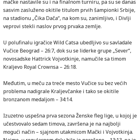
mačke nastavile su i na finalnom turniru, pa su se danas
sasvim zasluženo okitile titulom prvih šampionki Srbije,
na stadionu „Čika Dača“, na kom su, zanimljivo, i Divlji
veprovi stekli naslov prvog prvaka zemlje.
U polufinalu igračice Wild Catsa ubedljivo su savladale
Vučice Beograd – 26:7, dok su se liderke grupe „Sever“,
novosadske Hattrick Vojvotkinje, namučile sa timom
Kraljevo Royal Crownsa – 26:18.
Međutim, u meču za treće mesto Vučice su bez većih
problema nadigrale Kraljevčanke i tako se okitile
bronzanom medaljom – 34:14.
Izuzetno uspešna prva sezona Ženske fleg lige, u kojoj je
učestvovalo sedam timova, završena je na najbolji
mogući način – sjajnom utakmicom Mački i Vojvotkinja.