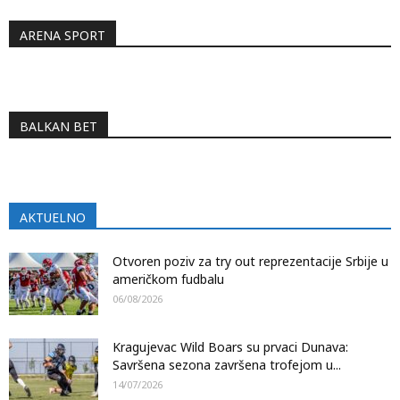
ARENA SPORT
BALKAN BET
AKTUELNO
Otvoren poziv za try out reprezentacije Srbije u
američkom fudbalu
06/08/2026
Kragujevac Wild Boars su prvaci Dunava:
Savršena sezona završena trofejom u...
14/07/2026