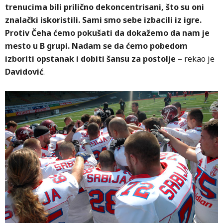
trenucima bili prilično dekoncentrisani, što su oni
znalački iskoristili. Sami smo sebe izbacili iz igre.
Protiv Čeha ćemo pokušati da dokažemo da nam je
mesto u B grupi. Nadam se da ćemo pobedom
izboriti opstanak i dobiti šansu za postolje –
rekao je
Davidović
.