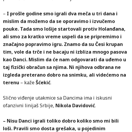
–
I prošle godine smo igrali dva meča u tri dana i
mislim da možemo da se oporavimo i izvučemo
pouke. Tada smo lošije startovali protiv Holanđana,
ali smo za kratko vreme uspeli da se pripremimo i
značajno popravimo igru. Znamo da su Česi krupan
tim, vole da trče i ne bacaju ni izbliza mnogo pasova
kao Danci. Mislim da će nam odgovarati da uđemo u
taj fizički obračun sa njima. Ni njihova odbrana ne
izgleda preterano dobro na snimku, ali videćemo na
terenu
– kaže
Šćekić
.
Slično viđenje utakmice sa Dancima ima i iskusni
ofanzivni linijaš Srbije,
Nikola Davidović
.
– Nisu Danci igrali toliko dobro koliko smo mi bili
loši. Pravili smo dosta grešaka, u pojedinim