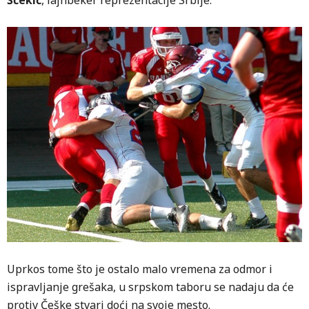
Šćekić
, lajnbeker reprezentacije Srbije.
Uprkos tome što je ostalo malo vremena za odmor i
ispravljanje grešaka, u srpskom taboru se nadaju da će
protiv Češke stvari doći na svoje mesto.