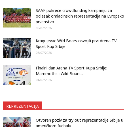
SAAF pokreće crowdfunding kampanju za
odlazak omladinskih reprezentacija na Evropsko
prvenstvo
09/07/2026
Kragujevac Wild Boars osvojili prvi Arena TV
Sport Kup Srbije
06/07/2026
Finalni dan Arena TV Sport Kupa Srbije:
Mammoths i Wild Boars...
01/07/2026
REPREZENTACIJA
Otvoren poziv za try out reprezentacije Srbije u
američkom fudbalu