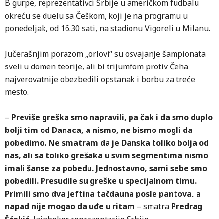
B gurpe, reprezentativci Srbije u američkom fudbalu
okreću se duelu sa Češkom, koji je na programu u
ponedeljak, od 16.30 sati, na stadionu Vigoreli u Milanu.
Jučerašnjim porazom „orlovi“ su osvajanje šampionata
sveli u domen teorije, ali bi trijumfom protiv Čeha
najverovatnije obezbedili opstanak i borbu za treće
mesto.
–
Previše greška smo napravili, pa čak i da smo duplo
bolji tim od Danaca, a nismo, ne bismo mogli da
pobedimo. Ne smatram da je Danska toliko bolja od
nas, ali sa toliko grešaka u svim segmentima nismo
imali šanse za pobedu. Jednostavno, sami sebe smo
pobedili. Presudile su greške u specijalnom timu.
Primili smo dva jeftina tačdauna posle pantova, a
napad nije mogao da uđe u ritam
– smatra
Predrag