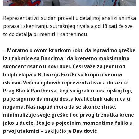
Reprezentativci su dan proveli u detaljnoj analizi snimka
poraza i skeniranju sutrašnjeg rivala a od 18 sati će sve
to do detalja primeniti i na treningu.
– Moramo u ovom kratkom roku da ispravimo greške
iz utakmice sa Dancima i da krenemo maksimalno
skoncentrisano u novi duel. Česi važe za jednu od
boljih ekipa u B diviziji. Fizički su krupni i veoma
iskusni. Većina njihovih reprezentativaca dolazi iz
Prag Black Panthersa, koji su igrali u austrijskoj ligi,
pa je sigurno da imaju dosta kvalitetnih uakmica u
nogama. Naš napad mora da se skoncentriše,
minimalizuje svoje greške i od prvog trenutka krene
jako u duele, što je u pojedinim momentima falilo u
prvoj utakmici
– zaključio je
Davidović
.