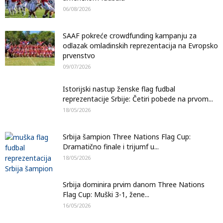
06/08/2026
SAAF pokreće crowdfunding kampanju za
odlazak omladinskih reprezentacija na Evropsko
prvenstvo
09/07/2026
Istorijski nastup ženske flag fudbal
reprezentacije Srbije: Četiri pobede na prvom...
18/05/2026
Srbija šampion Three Nations Flag Cup:
Dramatično finale i trijumf u...
18/05/2026
Srbija dominira prvim danom Three Nations
Flag Cup: Muški 3-1, žene...
16/05/2026