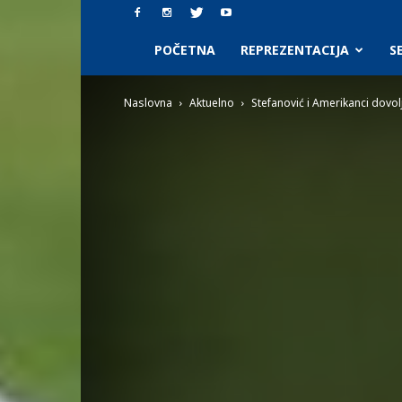
SAAF.rs
POČETNA
REPREZENTACIJA
S
Naslovna
Aktuelno
Stefanović i Amerikanci dovolj