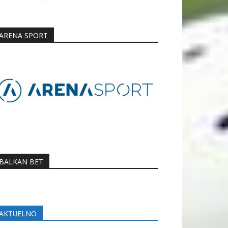
ARENA SPORT
BALKAN BET
AKTUELNO