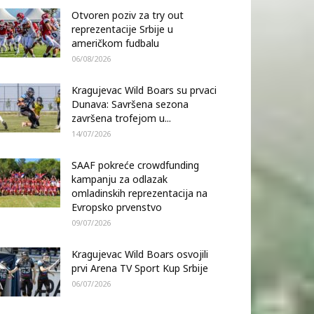
Otvoren poziv za try out
reprezentacije Srbije u
američkom fudbalu
06/08/2026
Kragujevac Wild Boars su prvaci
Dunava: Savršena sezona
završena trofejom u...
14/07/2026
SAAF pokreće crowdfunding
kampanju za odlazak
omladinskih reprezentacija na
Evropsko prvenstvo
09/07/2026
Kragujevac Wild Boars osvojili
prvi Arena TV Sport Kup Srbije
06/07/2026