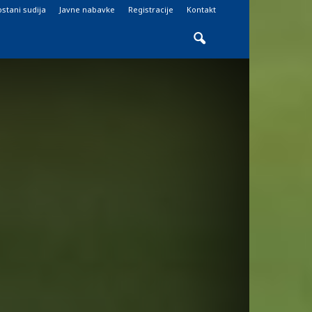
stani sudija
Javne nabavke
Registracije
Kontakt