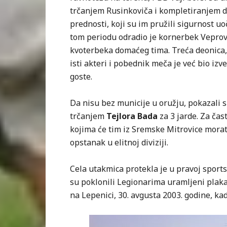
trčanjem Rusinkoviča i kompletiranjem 
prednosti, koji su im pružili sigurnost 
tom periodu odradio je kornerbek Vepro
kvoterbeka domaćeg tima. Treća deonica,
isti akteri i pobednik meča je već bio izve
goste.
Da nisu bez municije u oružju, pokazali s
trčanjem
Tejlora Bada
za 3 jarde. Za čas
kojima će tim iz Sremske Mitrovice morat
opstanak u elitnoj diviziji.
Cela utakmica protekla je u pravoj sport
su poklonili Legionarima uramljeni plaka
na Lepenici, 30. avgusta 2003. godine, kad