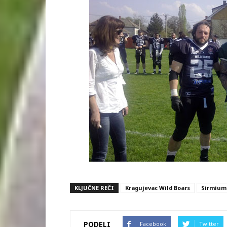
KLJUČNE REČI
Kragujevac Wild Boars
Sirmium 
PODELI
Facebook
Twitter