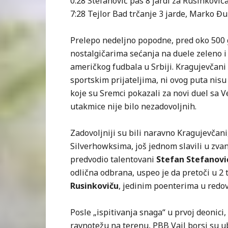
0:28 Stefanović pas 8 jardi za Rusinkoviča
7:28 Tejlor Bad trčanje 3 jarde, Marko Đ
Prelepo nedeljno popodne, pred oko 500 gl
nostalgičarima sećanja na duele zeleno i
američkog fudbala u Srbiji. Kragujevčani 
sportskim prijateljima, ni ovog puta nisu 
koje su Sremci pokazali za novi duel sa V
utakmice nije bilo nezadovoljnih.
Zadovoljniji su bili naravno Kragujevčani
Silverhowksima, još jednom slavili u zva
predvodio talentovani
Stefan Stefanovi
odlična odbrana, uspeo je da pretoči u 2
Rusinkoviču
, jedinim poenterima u red
Posle „ispitivanja snaga“ u prvoj deonici
ravnotežu na terenu, PBB Vajl borsi su uba