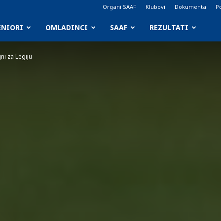
Organi SAAF
Klubovi
Dokumenta
Po
ENIORI
OMLADINCI
SAAF
REZULTATI
ni za Legiju