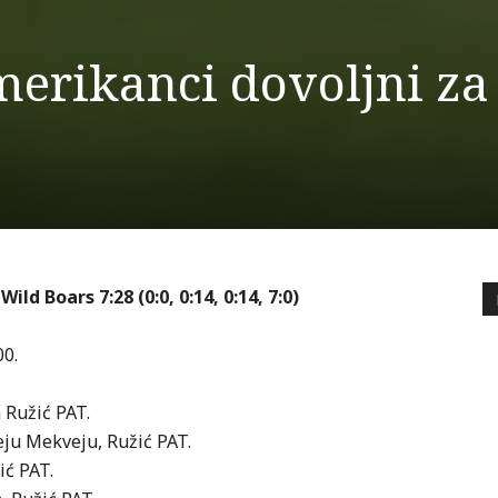
merikanci dovoljni za
d Boars 7:28 (0:0, 0:14, 0:14, 7:0)
0.
 Ružić PAT.
eju Mekveju, Ružić PAT.
ić PAT.