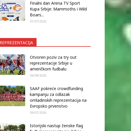
Finalni dan Arena TV Sport
Kupa Srbije: Mammoths i Wild
Boars...
01/07/2026
REPREZENTACIJA
Otvoren poziv za try out
reprezentacije Srbije u
američkom fudbalu
06/08/2026
SAAF pokreće crowdfunding
kampanju za odlazak
omladinskih reprezentacija na
Evropsko prvenstvo
09/07/2026
Istorijski nastup ženske flag