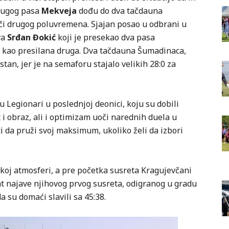
dugog pasa
Mekveja
dođu do dva tačdauna
uoči drugog poluvremena. Sjajan posao u odbrani u
va
Srđan
Đokić
koji je presekao dva pasa
 kao presilana druga. Dva tačdauna Šumadinaca,
stan, jer je na semaforu stajalo velikih 28:0 za
u Legionari u poslednjoj deonici, koju su dobili
t i obraz, ali i optimizam uoči narednih duela u
i da pruži svoj maksimum, ukoliko želi da izbori
skoj atmosferi, a pre početka susreta Kragujevčani
t najave njihovog prvog susreta, odigranog u gradu
a su domaći slavili sa 45:38.