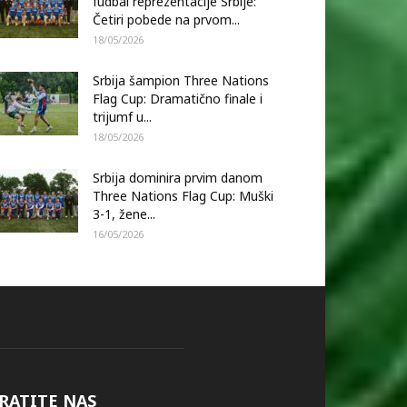
fudbal reprezentacije Srbije:
Četiri pobede na prvom...
18/05/2026
Srbija šampion Three Nations
Flag Cup: Dramatično finale i
trijumf u...
18/05/2026
Srbija dominira prvim danom
Three Nations Flag Cup: Muški
3-1, žene...
16/05/2026
RATITE NAS