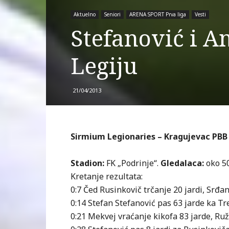
Aktuelno
Seniori
ARENA SPORT Prva liga
Vesti
Stefanović i A
Legiju
21/04/2013
Sirmium Legionaries – Kragujevac PBB Wil
Stadion:
FK „Podrinje“.
Gledalaca:
oko 50
Kretanje rezultata:
0:7 Čed Rusinkovič trčanje 20 jardi, Srđan
0:14 Stefan Stefanović pas 63 jarde ka Tr
0:21 Mekvej vraćanje kikofa 83 jarde, Ruž