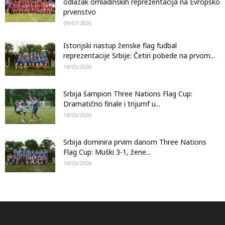
odlazak omladinskih reprezentacija na Evropsko
prvenstvo
09/07/2026
Istorijski nastup ženske flag fudbal
reprezentacije Srbije: Četiri pobede na prvom...
18/05/2026
Srbija šampion Three Nations Flag Cup:
Dramatično finale i trijumf u...
18/05/2026
Srbija dominira prvim danom Three Nations
Flag Cup: Muški 3-1, žene...
16/05/2026