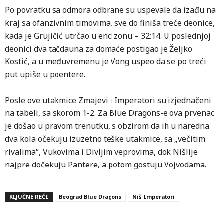
Po povratku sa odmora odbrane su uspevale da izađu na
kraj sa ofanzivnim timovima, sve do finiša treće deonice,
kada je Grujičić utrčao u end zonu – 32:14. U poslednjoj
deonici dva tačdauna za domaće postigao je Željko
Kostić, a u međuvremenu je Vong uspeo da se po treći
put upiše u poentere.
Posle ove utakmice Zmajevi i Imperatori su izjednačeni
na tabeli, sa skorom 1-2. Za Blue Dragons-e ova prvenac
je došao u pravom trenutku, s obzirom da ih u naredna
dva kola očekuju izuzetno teške utakmice, sa „večitim
rivalima“, Vukovima i Divljim veprovima, dok Nišlije
najpre dočekuju Pantere, a potom gostuju Vojvodama.
KLJUČNE REČI
Beograd Blue Dragons
Niš Imperatori