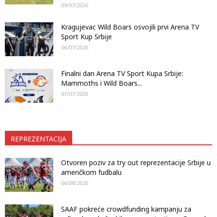
09/07/2026
Kragujevac Wild Boars osvojili prvi Arena TV
Sport Kup Srbije
06/07/2026
Finalni dan Arena TV Sport Kupa Srbije:
Mammoths i Wild Boars...
01/07/2026
REPREZENTACIJA
Otvoren poziv za try out reprezentacije Srbije u
američkom fudbalu
06/08/2026
SAAF pokreće crowdfunding kampanju za