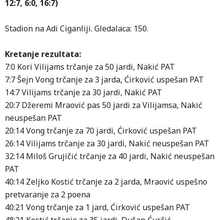
12:7, 6:0,
16:7
)
Stadion na Adi Ciganliji. Gledalaca: 150.
Kretanje rezultata:
7:0 Kori Vilijams trčanje za 50 jardi, Nakić PAT
7:7 Šejn Vong trčanje za 3 jarda, Ćirković uspešan PAT
14:7 Vilijams trčanje za 30 jardi, Nakić PAT
20:7 Džeremi Mraović pas 50 jardi za Vilijamsa, Nakić
neuspešan PAT
20:14 Vong trčanje za 70 jardi, Ćirković uspešan PAT
26:14 Vilijams trčanje za 30 jardi, Nakić neuspešan PAT
32:14 Miloš Grujičić trčanje za 40 jardi, Nakić neuspešan
PAT
40:14 Zeljko Kostić trčanje za 2 jarda, Mraović uspešno
pretvaranje za 2 poena
40:21 Vong trčanje za 1 jard, Ćirković uspešan PAT