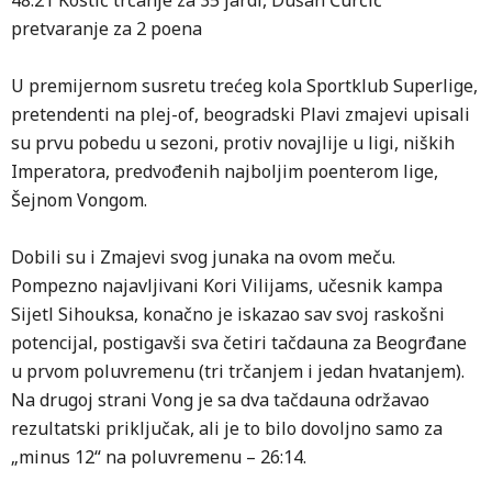
48:21 Kostić trčanje za 35 jardi, Dušan Ćurčić
pretvaranje za 2 poena
U premijernom susretu trećeg kola Sportklub Superlige,
pretendenti na plej-of, beogradski Plavi zmajevi upisali
su prvu pobedu u sezoni, protiv novajlije u ligi, niških
Imperatora, predvođenih najboljim poenterom lige,
Šejnom Vongom.
Dobili su i Zmajevi svog junaka na ovom meču.
Pompezno najavljivani Kori Vilijams, učesnik kampa
Sijetl Sihouksa, konačno je iskazao sav svoj raskošni
potencijal, postigavši sva četiri tačdauna za Beogrđane
u prvom poluvremenu (tri trčanjem i jedan hvatanjem).
Na drugoj strani Vong je sa dva tačdauna održavao
rezultatski priključak, ali je to bilo dovoljno samo za
„minus 12“ na poluvremenu – 26:14.