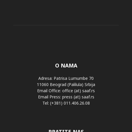
O NAMA
Adresa: Patrisa Lumumbe 70
11060 Beograd (Palilula) Srbija
Email Office: office (at) saaf.rs
Email Press: press (at) saaf.rs
Tel: (+381) 011.406.26.08
PRATITE NAS