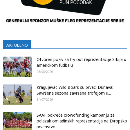
AKTUELNO
Otvoren poziv za try out reprezentacije Srbije u
američkom fudbalu
06/08/2026
Kragujevac Wild Boars su prvaci Dunava:
Savršena sezona završena trofejom u...
14/07/2026
SAAF pokreće crowdfunding kampanju za
odlazak omladinskih reprezentacija na Evropsko
prvenstvo