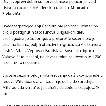
Divlji veprovi dobili su i prvo domaće pojačanje, vajd
risivera čačanskih Anđeoskih ratnika,
Milorada
Živkovića
.
Dvadesetpetogodišnji Čačanin bio je vodeći hvatač po
broju postignutih tačdaunova u ligaškom delu
prošlogodišnje Superlige, a pretprošle sezone bio je
treći na listi najboljih ofanzivnih igrača, iza Aleksandra
Ristića Alfa iz Veprova i Bratislava Bošnjaka, igrača
Vukova. U toj sezoni, na devet utakmica uhvatio je 1.200
jardi, uz 14 tačdauna.
I prošle sezone bilo je interesovanja da Živković pređe u
redove Wild Boars-a, ali tada nije došlo do saradnje.
Milorad otkriva zašto je odlučio da dođe u kragujevački
tim: