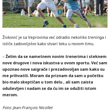
Živković je sa Veprovima već odradio nekoliko treninga i
ističe zadovoljstvo kako stvari teku u novom timu.
–
Želim da se nametnem novim trenerima i steknem
nove drugove i nova iskustva u ovom sportu. Već sam
upoznao nove saigrače i prezadovoljan sam kako su
me prihvatili. Moram da priznam da sam u početku
bio malo skeptičan u tom delu , ali sam zaista
oduševljen i nadam se da ću im se odužiti istom
merom.
Foto: Jean-François Nicollet