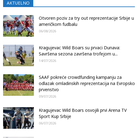
AKTUELNO
Otvoren poziv za try out reprezentacije Srbije u
američkom fudbalu
06/08/2026
Kragujevac Wild Boars su prvaci Dunava:
Savršena sezona završena trofejom u...
14/07/2026
SAAF pokreće crowdfunding kampanju za
odlazak omladinskih reprezentacija na Evropsko
prvenstvo
09/07/2026
Kragujevac Wild Boars osvojili prvi Arena TV
Sport Kup Srbije
06/07/2026