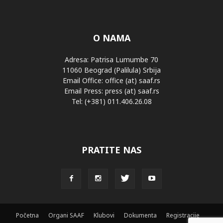
O NAMA
Adresa: Patrisa Lumumbe 70
11060 Beograd (Palilula) Srbija
Email Office: office (at) saaf.rs
Email Press: press (at) saaf.rs
Tel: (+381) 011.406.26.08
PRATITE NAS
Početna
Organi SAAF
Klubovi
Dokumenta
Registracije