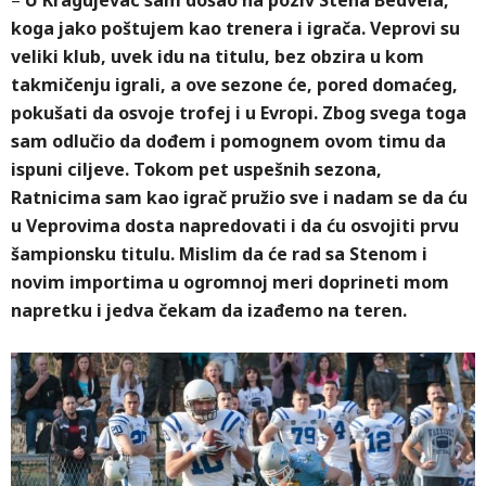
–
U Kragujevac sam došao na poziv Stena Bedvela,
koga jako poštujem kao trenera i igrača. Veprovi su
veliki klub, uvek idu na titulu, bez obzira u kom
takmičenju igrali, a ove sezone će, pored domaćeg,
pokušati da osvoje trofej i u Evropi. Zbog svega toga
sam odlučio da dođem i pomognem ovom timu da
ispuni ciljeve. Tokom pet uspešnih sezona,
Ratnicima sam kao igrač pružio sve i nadam se da ću
u Veprovima dosta napredovati i da ću osvojiti prvu
šampionsku titulu. Mislim da će rad sa Stenom i
novim importima u ogromnoj meri doprineti mom
napretku i jedva čekam da izađemo na teren.