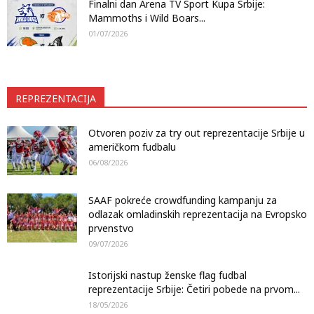
Finalni dan Arena TV Sport Kupa Srbije:
Mammoths i Wild Boars...
01/07/2026
REPREZENTACIJA
Otvoren poziv za try out reprezentacije Srbije u
američkom fudbalu
06/08/2026
SAAF pokreće crowdfunding kampanju za
odlazak omladinskih reprezentacija na Evropsko
prvenstvo
09/07/2026
Istorijski nastup ženske flag fudbal
reprezentacije Srbije: Četiri pobede na prvom...
18/05/2026