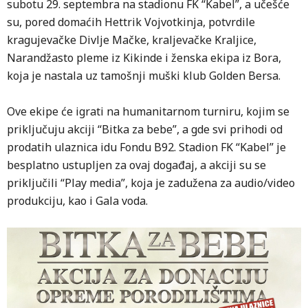
subotu 29. septembra na stadionu FK “Kabel”, a učešće
su, pored domaćih Hettrik Vojvotkinja, potvrdile
kragujevačke Divlje Mačke, kraljevačke Kraljice,
Narandžasto pleme iz Kikinde i ženska ekipa iz Bora,
koja je nastala uz tamošnji muški klub Golden Bersa.
Ove ekipe će igrati na humanitarnom turniru, kojim se
priključuju akciji “Bitka za bebe”, a gde svi prihodi od
prodatih ulaznica idu Fondu B92. Stadion FK “Kabel” je
besplatno ustupljen za ovaj događaj, a akciji su se
priključili “Play media”, koja je zadužena za audio/video
produkciju, kao i Gala voda.