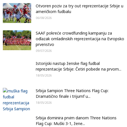
Otvoren poziv za try out reprezentacije Srbije u
američkom fudbalu
06/08/2026
SAAF pokreće crowdfunding kampanju za
odlazak omladinskih reprezentacija na Evropsko
prvenstvo
09/07/2026
Istorijski nastup ženske flag fudbal
reprezentacije Srbije: Četiri pobede na prvom...
18/05/2026
Srbija šampion Three Nations Flag Cup:
Dramatično finale i trijumf u...
18/05/2026
Srbija dominira prvim danom Three Nations
Flag Cup: Muški 3-1, žene...