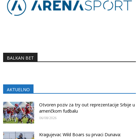
BALKAN BET
AKTUELNO
Otvoren poziv za try out reprezentacije Srbije u
američkom fudbalu
06/08/2026
Kragujevac Wild Boars su prvaci Dunava: