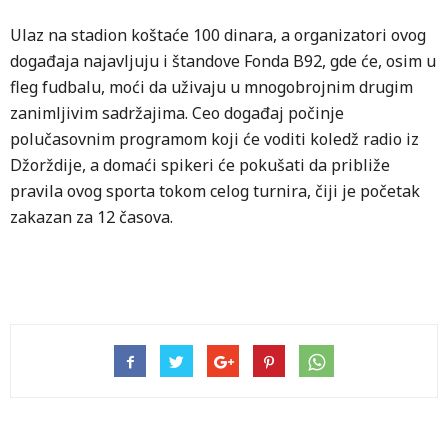
Ulaz na stadion koštaće 100 dinara, a organizatori ovog
događaja najavljuju i štandove Fonda B92, gde će, osim u
fleg fudbalu, moći da uživaju u mnogobrojnim drugim
zanimljivim sadržajima. Ceo događaj počinje
polučasovnim programom koji će voditi koledž radio iz
Džorždije, a domaći spikeri će pokušati da približe
pravila ovog sporta tokom celog turnira, čiji je početak
zakazan za 12 časova.