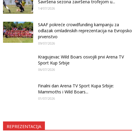
Savršena sezona završena trofejom u...
14/07/2026
SAAF pokreće crowdfunding kampanju za
odlazak omladinskih reprezentacija na Evropsko
prvenstvo
09/07/2026
Kragujevac Wild Boars osvojili prvi Arena TV
Sport Kup Srbije
06/07/2026
Finalni dan Arena TV Sport Kupa Srbije:
Mammoths i Wild Boars...
01/07/2026
REPREZENTACIJA