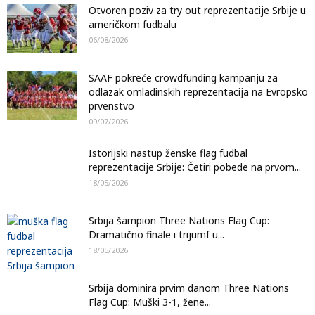
Otvoren poziv za try out reprezentacije Srbije u
američkom fudbalu
06/08/2026
SAAF pokreće crowdfunding kampanju za
odlazak omladinskih reprezentacija na Evropsko
prvenstvo
09/07/2026
Istorijski nastup ženske flag fudbal
reprezentacije Srbije: Četiri pobede na prvom...
18/05/2026
Srbija šampion Three Nations Flag Cup:
Dramatično finale i trijumf u...
18/05/2026
Srbija dominira prvim danom Three Nations
Flag Cup: Muški 3-1, žene...