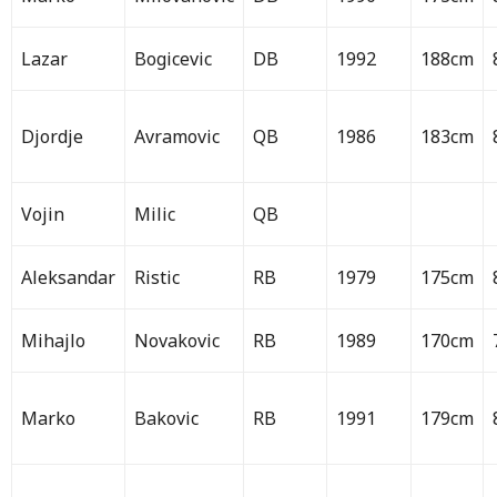
Lazar
Bogicevic
DB
1992
188cm
Djordje
Avramovic
QB
1986
183cm
Vojin
Milic
QB
Aleksandar
Ristic
RB
1979
175cm
Mihajlo
Novakovic
RB
1989
170cm
Marko
Bakovic
RB
1991
179cm