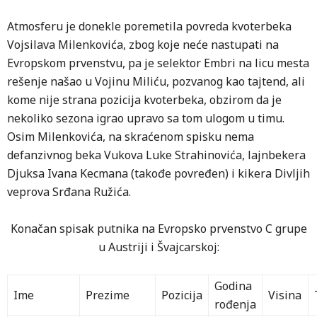
Atmosferu je donekle poremetila povreda kvoterbeka
Vojsilava Milenkovića, zbog koje neće nastupati na
Evropskom prvenstvu, pa je selektor Embri na licu mesta
rešenje našao u Vojinu Miliću, pozvanog kao tajtend, ali
kome nije strana pozicija kvoterbeka, obzirom da je
nekoliko sezona igrao upravo sa tom ulogom u timu.
Osim Milenkovića, na skraćenom spisku nema
defanzivnog beka Vukova Luke Strahinovića, lajnbekera
Djuksa Ivana Kecmana (takođe povređen) i kikera Divljih
veprova Srđana Ružića.
Konačan spisak putnika na Evropsko prvenstvo C grupe
u Austriji i Švajcarskoj:
Godina
Ime
Prezime
Pozicija
Visina
rođenja