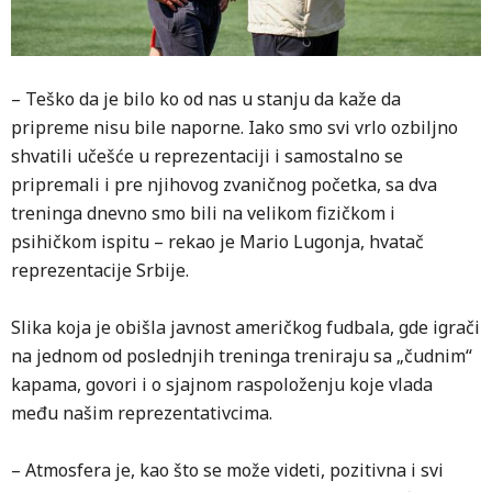
– Teško da je bilo ko od nas u stanju da kaže da
pripreme nisu bile naporne. Iako smo svi vrlo ozbiljno
shvatili učešće u reprezentaciji i samostalno se
pripremali i pre njihovog zvaničnog početka, sa dva
treninga dnevno smo bili na velikom fizičkom i
psihičkom ispitu – rekao je Mario Lugonja, hvatač
reprezentacije Srbije.
Slika koja je obišla javnost američkog fudbala, gde igrači
na jednom od poslednjih treninga treniraju sa „čudnim“
kapama, govori i o sjajnom raspoloženju koje vlada
među našim reprezentativcima.
– Atmosfera je, kao što se može videti, pozitivna i svi