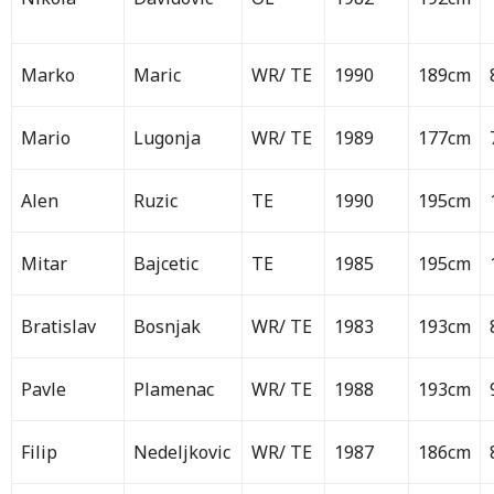
Marko
Maric
WR/ TE
1990
189cm
Mario
Lugonja
WR/ TE
1989
177cm
Alen
Ruzic
TE
1990
195cm
Mitar
Bajcetic
TE
1985
195cm
Bratislav
Bosnjak
WR/ TE
1983
193cm
Pavle
Plamenac
WR/ TE
1988
193cm
Filip
Nedeljkovic
WR/ TE
1987
186cm