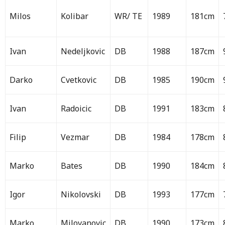
Milos
Kolibar
WR/ TE
1989
181cm
Ivan
Nedeljkovic
DB
1988
187cm
Darko
Cvetkovic
DB
1985
190cm
Ivan
Radoicic
DB
1991
183cm
Filip
Vezmar
DB
1984
178cm
Marko
Bates
DB
1990
184cm
Igor
Nikolovski
DB
1993
177cm
Marko
Milovanovic
DB
1990
173cm