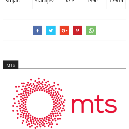
Srdjan
Stanojev
K/ P
1990
179cm
MTS