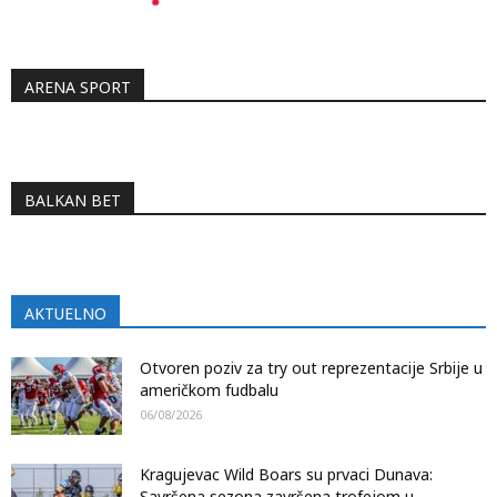
ARENA SPORT
BALKAN BET
AKTUELNO
Otvoren poziv za try out reprezentacije Srbije u
američkom fudbalu
06/08/2026
Kragujevac Wild Boars su prvaci Dunava:
Savršena sezona završena trofejom u...