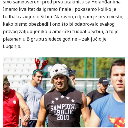
smo samouvereni pred prvu utakmicu sa Holanđanima.
Imamo kvalitet da igramo finale i pokažemo koliko je
fudbal razvijen u Srbiji. Naravno, cilj nam je prvo mesto,
kako bismo obezbedili ono što bi odabrovalo svakog
pravog zaljubljenika u američki fudbal u Srbiji, a to je
plasman u B grupu sledeće godine – zaključio je
Lugonja.