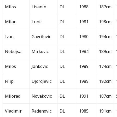
Milos
Lisanin
DL
1988
187cm
Milan
Lunic
DL
1981
198cm
Ivan
Gavrilovic
DL
1980
194cm
Nebojsa
Mirkovic
DL
1984
189cm
Milos
Jankovic
DL
1989
174cm
Filip
Djordjevic
DL
1989
192cm
Milorad
Novakovic
DL
1991
187cm
Vladimir
Radenovic
DL
1985
191cm