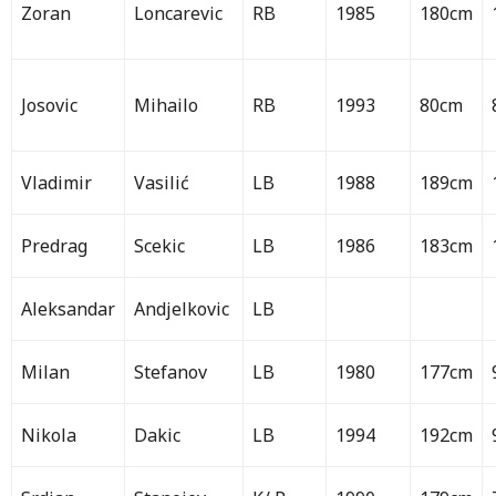
Zoran
Loncarevic
RB
1985
180cm
Josovic
Mihailo
RB
1993
80cm
Vladimir
Vasilić
LB
1988
189cm
Predrag
Scekic
LB
1986
183cm
Aleksandar
Andjelkovic
LB
Milan
Stefanov
LB
1980
177cm
Nikola
Dakic
LB
1994
192cm