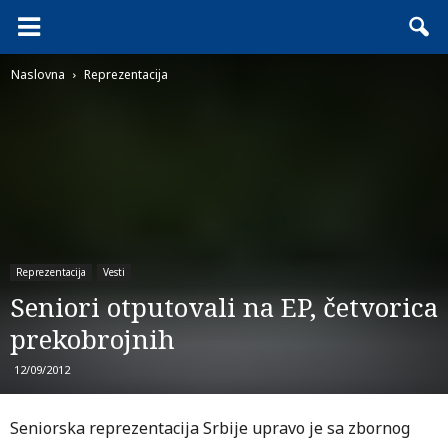
Naslovna
Reprezentacija
Reprezentacija
Vesti
Seniori otputovali na EP, četvorica
prekobrojnih
12/09/2012
Seniorska reprezentacija Srbije upravo je sa zbornog