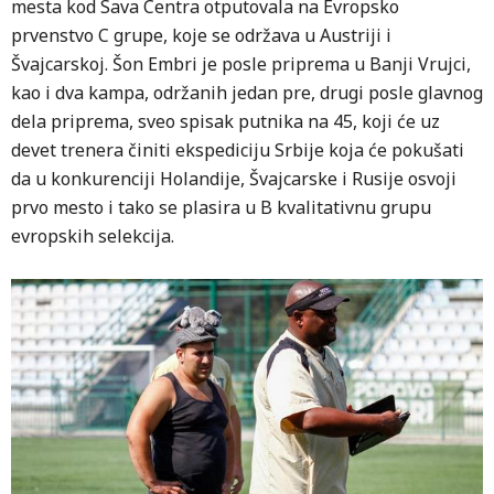
mesta kod Sava Centra otputovala na Evropsko
prvenstvo C grupe, koje se održava u Austriji i
Švajcarskoj. Šon Embri je posle priprema u Banji Vrujci,
kao i dva kampa, održanih jedan pre, drugi posle glavnog
dela priprema, sveo spisak putnika na 45, koji će uz
devet trenera činiti ekspediciju Srbije koja će pokušati
da u konkurenciji Holandije, Švajcarske i Rusije osvoji
prvo mesto i tako se plasira u B kvalitativnu grupu
evropskih selekcija.