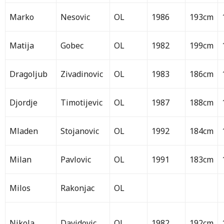
Marko
Nesovic
OL
1986
193cm
Matija
Gobec
OL
1982
199cm
Dragoljub
Zivadinovic
OL
1983
186cm
Djordje
Timotijevic
OL
1987
188cm
Mladen
Stojanovic
OL
1992
184cm
Milan
Pavlovic
OL
1991
183cm
Milos
Rakonjac
OL
Nikola
Davidovic
OL
1982
192cm