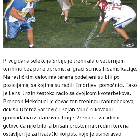
Prvog dana selekcija Srbije je trenirala u večernjem
terminu bez pune opreme, a igrači su nosili samo kacige.
Na različitim delovima terena podeljeni su bili po
pozicijama, sa kojima su radili Embrijevi pomoćnici. Tako
je Lens Krizin žestoko radio sa dvojicom kvoterbekova,
Brendon Mekdauel je davao ton treningu raningbekova,
dok su Džordž Šarčević i Bojan Milić rukovodili
gromadama iz ofanzivne linije. Vremena za odmor
gotovo da nije bilo, a brisan prostor na sredini terena
ostavljen je za hvatački korpus, koje je usmeravao