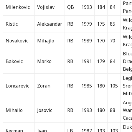
Pan
Milenkovic
Vojislav
QB
1993
184
84
Pan
Wil
Ristic
Aleksandar
RB
1979
175
85
Kra
Wil
Novakovic
Mihajlo
RB
1989
170
70
Kra
Blu
Bakovic
Marko
RB
1991
179
84
Dra
Bel
Leg
Loncarevic
Zoran
RB
1985
180
105
Sre
Mit
Ang
Mihailo
Josovic
RB
1993
180
88
War
Cac
Duk
Kecman
Ivan
LB
1987
193
103