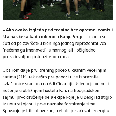
– Ako ovako izgleda prvi trening bez opreme, zamisli
šta nas čeka kada odemo u Banju Vrujci
– moglo se
čuti od po završetku treninga jednog reprezentativca
(nećemo ga imenovati), umornog, ali i očigledno
prezadovoljnog intenzitetom rada.
Obzirom da je prvi trening počeo u kasnim večernjim
satima (21h), tek nešto pre ponoći u se ispraznile
svlačionice stadiona na Adi Ciganliji. Usledio je odmor i
noćenje u obližnjem hostelu Fair, na Beogradskom
sajmu, prvo druženje dela ekipe koje je u Beograd stiglo
iz unutrašnjosti i prve naznake formiranja tima.
Spavanje je bilo obavezno, trebalo je sačuvati energiju