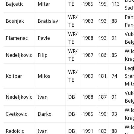
Duk
Bajcetic
Mitar
TE
1985
195
113
Sad
WR/
Pan
Bosnjak
Bratislav
1983
193
88
TE
Pan
WR/
Vuk
Plamenac
Pavle
1988
193
91
TE
Bel
WR/
Wil
Nedeljkovic
Filip
1987
186
85
TE
Kra
Leg
WR/
Kolibar
Milos
1989
181
74
Sre
TE
Mit
Vuk
Nedeljkovic
Ivan
DB
1988
187
91
Bel
Wil
Cvetkovic
Darko
DB
1985
190
93
Kra
Wil
Radoicic
Ivan
DB
1991
183
88