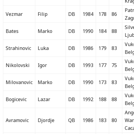
Kra
Patr
Vezmar
Filip
DB
1984
178
86
Zag
Sil
Bates
Marko
DB
1990
184
88
Lju
Vuk
Strahinovic
Luka
DB
1986
179
83
Bel
Vuk
Nikolovski
Igor
DB
1993
177
75
Bel
Vuk
Milovanovic
Marko
DB
1990
173
83
Bel
Vuk
Bogicevic
Lazar
DB
1992
188
88
Bel
Ang
Avramovic
Djordje
QB
1986
183
80
War
Cac