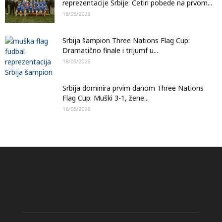
reprezentacije Srbije: Četiri pobede na prvom...
18/05/2026
Srbija šampion Three Nations Flag Cup:
Dramatično finale i trijumf u...
18/05/2026
Srbija dominira prvim danom Three Nations
Flag Cup: Muški 3-1, žene...
16/05/2026