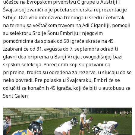
učešće na Evropskom prvenstvu C grupe u Austriji i
Švajcarsoj zvanično je počela seniorska reprezentacije
Srbije. Dva vrlo intenzivna treninga u sredu i četvrtak,
na terenu sa veštačkom travom na Adi Ciganliji, pomogli
su selektoru Srbije Šonu Embriju i njegovim
pomoćnicima da spisak od 58 igrača skrate na 49.
Izabrani će od 31. avgusta do 7. septembra odraditi
glavni deo priprema u Banji Vrujci, ovogodišnjoj bazi
srpskih selekcija. Pored onih koji su pozvani na
pripreme, trojica su određena za rezerve, u slučaju da se
neko povredi. Pre polaska u Švajcarsku, Embri će se
odlučiti za konačnih 45 igrača, koji će biti u autobusu za
Sent Galen.