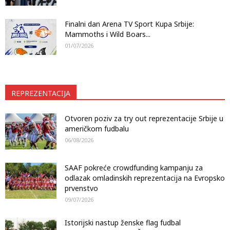
Finalni dan Arena TV Sport Kupa Srbije:
Mammoths i Wild Boars...
01/07/2026
REPREZENTACIJA
Otvoren poziv za try out reprezentacije Srbije u
američkom fudbalu
06/08/2026
SAAF pokreće crowdfunding kampanju za
odlazak omladinskih reprezentacija na Evropsko
prvenstvo
09/07/2026
Istorijski nastup ženske flag fudbal