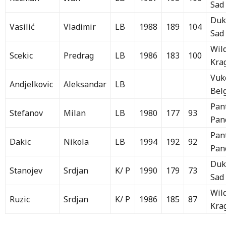
Sad
Duk
Vasilić
Vladimir
LB
1988
189
104
Sad
Wil
Scekic
Predrag
LB
1986
183
100
Kra
Vuk
Andjelkovic
Aleksandar
LB
Bel
Pan
Stefanov
Milan
LB
1980
177
93
Pan
Pan
Dakic
Nikola
LB
1994
192
92
Pan
Duk
Stanojev
Srdjan
K/ P
1990
179
73
Sad
Wil
Ruzic
Srdjan
K/ P
1986
185
87
Kra