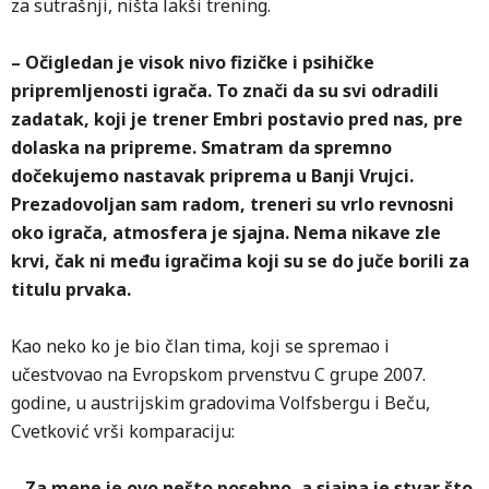
za sutrašnji, ništa lakši trening.
– Očigledan je visok nivo fizičke i psihičke
pripremljenosti igrača. To znači da su svi odradili
zadatak, koji je trener Embri postavio pred nas, pre
dolaska na pripreme. Smatram da spremno
dočekujemo nastavak priprema u Banji Vrujci.
Prezadovoljan sam radom, treneri su vrlo revnosni
oko igrača, atmosfera je sjajna. Nema nikave zle
krvi, čak ni među igračima koji su se do juče borili za
titulu prvaka.
Kao neko ko je bio član tima, koji se spremao i
učestvovao na Evropskom prvenstvu C grupe 2007.
godine, u austrijskim gradovima Volfsbergu i Beču,
Cvetković vrši komparaciju:
– Za mene je ovo nešto posebno, a sjajna je stvar što