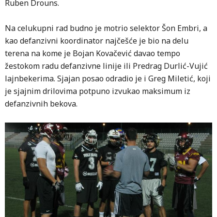
Ruben Drouns.
Na celukupni rad budno je motrio selektor Šon Embri, a
kao defanzivni koordinator najčešće je bio na delu
terena na kome je Bojan Kovačević davao tempo
žestokom radu defanzivne linije ili Predrag Durlić-Vujić
lajnbekerima. Sjajan posao odradio je i Greg Miletić, koji
je sjajnim drilovima potpuno izvukao maksimum iz
defanzivnih bekova.