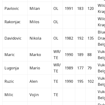
Wil
Pavlovic
Milan
OL
1991
183
120
Kra
Wil
Rakonjac
Milos
OL
Kra
Blu
Davidovic
Nikola
OL
1982
192
135
Dra
Bel
WR/
Vuk
Maric
Marko
1990
189
88
TE
Bel
WR/
Vuk
Lugonja
Mario
1989
177
79
TE
Bel
Vuk
Ruzic
Alen
TE
1990
195
102
Bel
Vuk
Milic
Vojin
TE
Bel