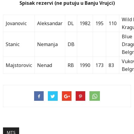
Spisak rezervi (ne putuju u Banju Vrujci)
Wild 
Jovanovic
Aleksandar
DL
1982
195
110
Krag
Blue
Stanic
Nemanja
DB
Drag
Belg
Vuko
Majstorovic
Nenad
RB
1990
173
83
Belg
MTS