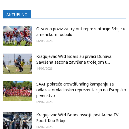
AKTUELNO
Otvoren poziv za try out reprezentacije Srbije u
američkom fudbalu
06/08/2026
Kragujevac Wild Boars su prvaci Dunava:
Savršena sezona završena trofejom u...
14/07/2026
SAAF pokreće crowdfunding kampanju za
odlazak omladinskih reprezentacija na Evropsko
prvenstvo
09/07/2026
Kragujevac Wild Boars osvojili prvi Arena TV
Sport Kup Srbije
06/07/2026