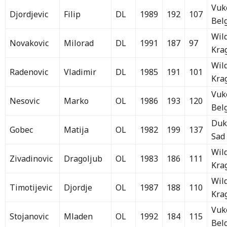
Vuk
Djordjevic
Filip
DL
1989
192
107
Bel
Wil
Novakovic
Milorad
DL
1991
187
97
Kra
Wil
Radenovic
Vladimir
DL
1985
191
101
Kra
Vuk
Nesovic
Marko
OL
1986
193
120
Bel
Duk
Gobec
Matija
OL
1982
199
137
Sad
Wil
Zivadinovic
Dragoljub
OL
1983
186
111
Kra
Wil
Timotijevic
Djordje
OL
1987
188
110
Kra
Vuk
Stojanovic
Mladen
OL
1992
184
115
Bel