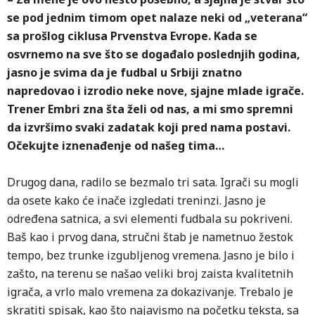
se pod jednim timom opet nalaze neki od „veterana“
sa prošlog ciklusa Prvenstva Evrope. Kada se
osvrnemo na sve što se događalo poslednjih godina,
jasno je svima da je fudbal u Srbiji znatno
napredovao i izrodio neke nove, sjajne mlade igrače.
Trener Embri zna šta želi od nas, a mi smo spremni
da izvršimo svaki zadatak koji pred nama postavi.
Očekujte iznenađenje od našeg tima…
Drugog dana, radilo se bezmalo tri sata. Igrači su mogli
da osete kako će inače izgledati treninzi. Jasno je
određena satnica, a svi elementi fudbala su pokriveni.
Baš kao i prvog dana, stručni štab je nametnuo žestok
tempo, bez trunke izgubljenog vremena. Jasno je bilo i
zašto, na terenu se našao veliki broj zaista kvalitetnih
igrača, a vrlo malo vremena za dokazivanje. Trebalo je
skratiti spisak, kao što najavismo na početku teksta, sa