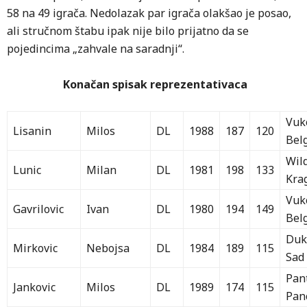
58 na 49 igrača. Nedolazak par igrača olakšao je posao,
ali stručnom štabu ipak nije bilo prijatno da se
pojedincima „zahvale na saradnji“.
Konačan spisak reprezentativaca
Vuk
Lisanin
Milos
DL
1988
187
120
Bel
Wil
Lunic
Milan
DL
1981
198
133
Kra
Vuk
Gavrilovic
Ivan
DL
1980
194
149
Bel
Duk
Mirkovic
Nebojsa
DL
1984
189
115
Sad
Pan
Jankovic
Milos
DL
1989
174
115
Pan