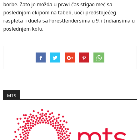
borbe. Zato je možda u pravi čas stigao meč sa
poslednjom ekipom na tabeli, uoči predstojećeg
raspleta i duela sa Forestlendersima u 9. i Indiansima u
poslednjem kolu.
MTS