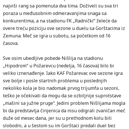
najviši rang sa pomenuta dva tima. Doživeli su sva tri
poraza u međusobnim odmeravanjima snaga sa
konkurentima, a na stadionu FK „Radnički“ želeće da
overe treću poziciju ove sezone u duelu sa Gorštacima iz
Zemuna. Meč se igra u subotu, sa početkom od 16
časova.
Sve osim ubedljive pobede Nišlija na stadionu
„Hipodrom“ u Požarevcu (nedelja, 16 časova) bilo bi
veliko iznenađenje. Iako KAF Požarevac ove sezone igra
sve bolje i posle startnih problema u poslednjih
nekoliko kola je bio nadomak prvog trijumfa u sezoni,
teško je očekivati da mogu da se ozbiljnije suprotstave
„mašini sa južne pruge“. Jedini problem Nišlijama mogla
bi da predstavlja činjenica da nisu odigrali zvaničan meč
duže od mesec dana, jer su u prethodnom kolu bili
slobodni, a u šestom su im Gorštaci predali duel bez