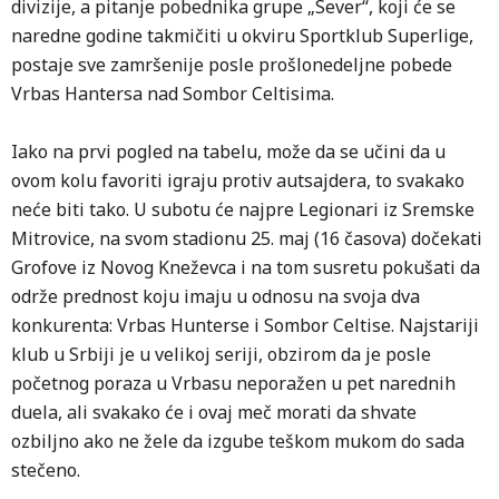
divizije, a pitanje pobednika grupe „Sever“, koji će se
naredne godine takmičiti u okviru Sportklub Superlige,
postaje sve zamršenije posle prošlonedeljne pobede
Vrbas Hantersa nad Sombor Celtisima.
Iako na prvi pogled na tabelu, može da se učini da u
ovom kolu favoriti igraju protiv autsajdera, to svakako
neće biti tako. U subotu će najpre Legionari iz Sremske
Mitrovice, na svom stadionu 25. maj (16 časova) dočekati
Grofove iz Novog Kneževca i na tom susretu pokušati da
održe prednost koju imaju u odnosu na svoja dva
konkurenta: Vrbas Hunterse i Sombor Celtise. Najstariji
klub u Srbiji je u velikoj seriji, obzirom da je posle
početnog poraza u Vrbasu neporažen u pet narednih
duela, ali svakako će i ovaj meč morati da shvate
ozbiljno ako ne žele da izgube teškom mukom do sada
stečeno.