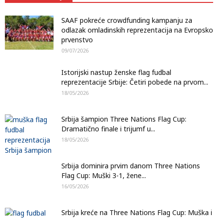
SAAF pokreće crowdfunding kampanju za
odlazak omladinskih reprezentacija na Evropsko
prvenstvo
09/07/2026
Istorijski nastup ženske flag fudbal
reprezentacije Srbije: Četiri pobede na prvom...
18/05/2026
Srbija šampion Three Nations Flag Cup:
Dramatično finale i trijumf u...
18/05/2026
Srbija dominira prvim danom Three Nations
Flag Cup: Muški 3-1, žene...
16/05/2026
Srbija kreće na Three Nations Flag Cup: Muška i