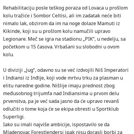
Rehabilitaciju posle teškog poraza od Lovaca u prošlom
kolu tražiće i Sombor Celtisi, ali im zadatak neće biti
nimalo lak, obzirom da im na noge dolaze Mamuti iz
Kikinde, koji su u prošlom kolu namučili upravo
Legionare. Meč se igra na stadionu „PIK“, u nedelju, sa
početkom u 15 časova. Vrbašani su slobodni u ovom
kolu.
U diviziji „Jug“, odavno su se već izdvojili Niš Imperatori
i Indiansi iz Inđije, koji vode mrtvu trku za plasman u
elitu naredne godine. Nišlije imaju prednost zbog
međusobnog trijumfa nad Indiansima u prvom delu
prvenstva, pa je već sada jasno da će upravo revanš
odlučiti o tome koja će se ekipa obresti u Sportklub
Superligi.
Iako su imali najviše ambicije, ispostavilo se da
Mladenovac Forestlendersi ipak nisu dorasli borbi za