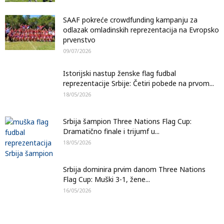
SAAF pokreće crowdfunding kampanju za
odlazak omladinskih reprezentacija na Evropsko
prvenstvo
09/07/2026
Istorijski nastup ženske flag fudbal
reprezentacije Srbije: Četiri pobede na prvom...
18/05/2026
Srbija šampion Three Nations Flag Cup:
Dramatično finale i trijumf u...
18/05/2026
Srbija dominira prvim danom Three Nations
Flag Cup: Muški 3-1, žene...
16/05/2026