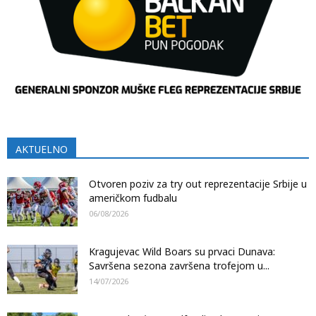
AKTUELNO
Otvoren poziv za try out reprezentacije Srbije u
američkom fudbalu
06/08/2026
Kragujevac Wild Boars su prvaci Dunava:
Savršena sezona završena trofejom u...
14/07/2026