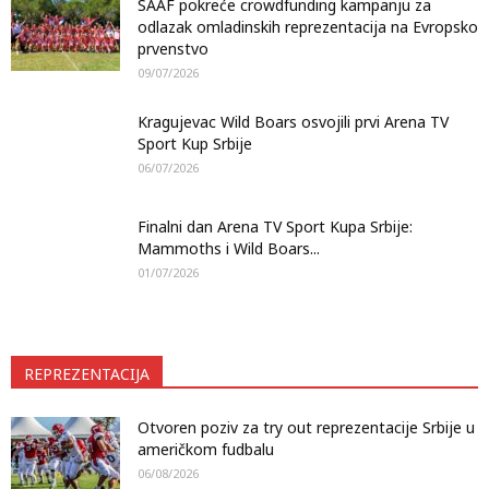
SAAF pokreće crowdfunding kampanju za
odlazak omladinskih reprezentacija na Evropsko
prvenstvo
09/07/2026
Kragujevac Wild Boars osvojili prvi Arena TV
Sport Kup Srbije
06/07/2026
Finalni dan Arena TV Sport Kupa Srbije:
Mammoths i Wild Boars...
01/07/2026
REPREZENTACIJA
Otvoren poziv za try out reprezentacije Srbije u
američkom fudbalu
06/08/2026