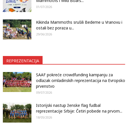
Mammoths i Wild Boars...
01/07/2026
Kikinda Mammoths srušili Bedeme u Vranovu i
ostali bez poraza u...
29/06/2026
REPREZENTACIJA
SAAF pokreće crowdfunding kampanju za
odlazak omladinskih reprezentacija na Evropsko
prvenstvo
09/07/2026
Istorijski nastup ženske flag fudbal
reprezentacije Srbije: Četiri pobede na prvom...
18/05/2026