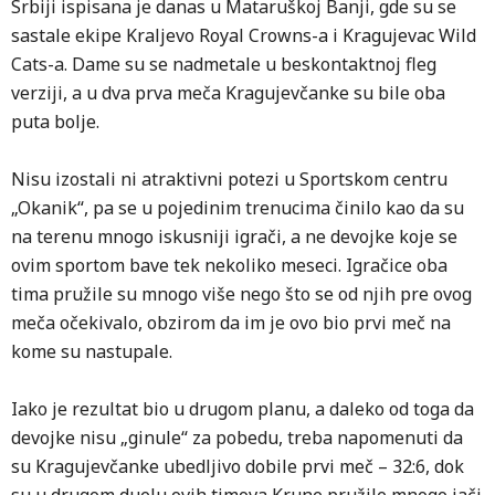
Srbiji ispisana je danas u Mataruškoj Banji, gde su se
sastale ekipe Kraljevo Royal Crowns-a i Kragujevac Wild
Cats-a. Dame su se nadmetale u beskontaktnoj fleg
verziji, a u dva prva meča Kragujevčanke su bile oba
puta bolje.
Nisu izostali ni atraktivni potezi u Sportskom centru
„Okanik“, pa se u pojedinim trenucima činilo kao da su
na terenu mnogo iskusniji igrači, a ne devojke koje se
ovim sportom bave tek nekoliko meseci. Igračice oba
tima pružile su mnogo više nego što se od njih pre ovog
meča očekivalo, obzirom da im je ovo bio prvi meč na
kome su nastupale.
Iako je rezultat bio u drugom planu, a daleko od toga da
devojke nisu „ginule“ za pobedu, treba napomenuti da
su Kragujevčanke ubedljivo dobile prvi meč – 32:6, dok