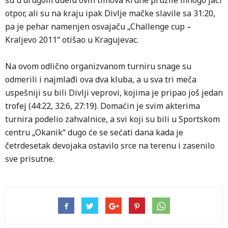
su u drugom duelu ovih timova Krune pružile mnogo jači
otpor, ali su na kraju ipak Divlje mačke slavile sa 31:20,
pa je pehar namenjen osvajaču „Challenge cup –
Kraljevo 2011“ otišao u Kragujevac.
Na ovom odlično organizvanom turniru snage su
odmerili i najmlađi ova dva kluba, a u sva tri meča
uspešniji su bili Divlji veprovi, kojima je pripao još jedan
trofej (44:22, 32:6, 27:19). Domaćin je svim akterima
turnira podelio zahvalnice, a svi koji su bili u Sportskom
centru „Okanik“ dugo će se sećati dana kada je
četrdesetak devojaka ostavilo srce na terenu i zasenilo
sve prisutne.