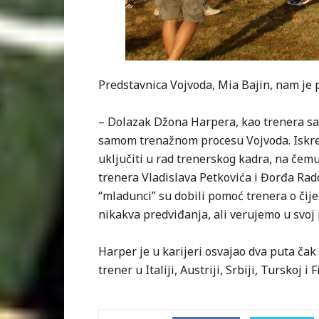
Predstavnica Vojvoda, Mia Bajin, nam je 
– Dolazak Džona Harpera, kao trenera sa 
samom trenažnom procesu Vojvoda. Iskren
uključiti u rad trenerskog kadra, na če
trenera Vladislava Petkovića i Đorđa Rad
“mladunci” su dobili pomoć trenera o čij
nikakva predviđanja, ali verujemo u svo
Harper je u karijeri osvajao dva puta čak
trener u Italiji, Austriji, Srbiji, Turskoj i F