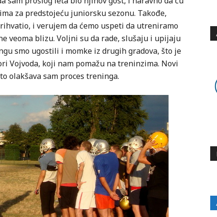
a sam prošlog leta bio njihov gost, i naravno da ću
rima za predstojeću juniorsku sezonu. Takođe,
rihvatio, i verujem da ćemo uspeti da utreniramo
 veoma blizu. Voljni su da rade, slušaju i upijaju
ngu smo ugostili i momke iz drugih gradova, što je
ori Vojvoda, koji nam pomažu na treninzima. Novi
to olakšava sam proces treninga.