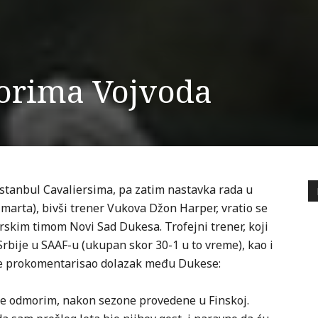
iorima Vojvoda
stanbul Cavaliersima, pa zatim nastavka rada u
 marta), bivši trener Vukova Džon Harper, vratio se
iorskim timom Novi Sad Dukesa. Trofejni trener, koji
Srbije u SAAF-u (ukupan skor 30-1 u to vreme), kao i
o je prokomentarisao dolazak među Dukese:
se odmorim, nakon sezone provedene u Finskoj.