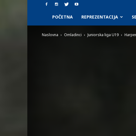
SAAF.rs
POČETNA
REPREZENTACIJA
S
Naslovna
Omladinci
Juniorska liga U19
Harper