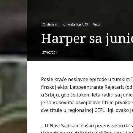
Omladinci
Juniorska liga U19
Vesti
Harper sa jun
27/07/2011
Posle kraće neslavne epizode u turskim I
finskoj ekipi Lappeentranta Rajatarit (od
u Srbiju, gde će tokom leta raditi sa jun
je sa Vukovima osvojio dve titule prvaka 
dve titule u regionalnoj CEFL ligi, ovak
– U Novi Sad sam došao prvenstveno da 