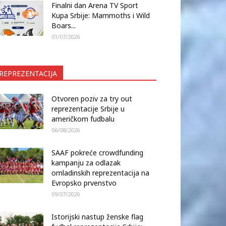
Finalni dan Arena TV Sport
Kupa Srbije: Mammoths i Wild
Boars...
01/07/2026
REPREZENTACIJA
Otvoren poziv za try out
reprezentacije Srbije u
američkom fudbalu
06/08/2026
SAAF pokreće crowdfunding
kampanju za odlazak
omladinskih reprezentacija na
Evropsko prvenstvo
09/07/2026
Istorijski nastup ženske flag