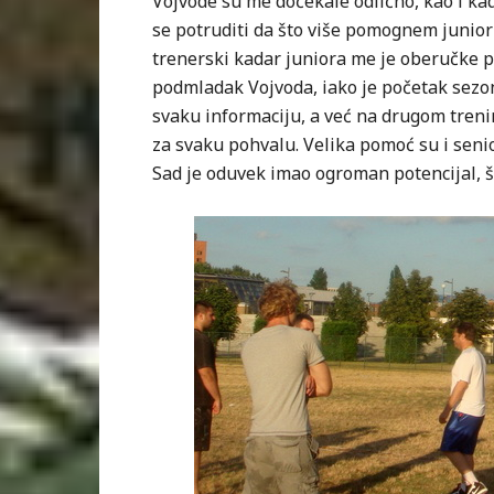
Vojvode su me dočekale odlično, kao i kad
se potruditi da što više pomognem junio
trenerski kadar juniora me je oberučke p
podmladak Vojvoda, iako je početak sezone
svaku informaciju, a već na drugom treni
za svaku pohvalu. Velika pomoć su i seni
Sad je oduvek imao ogroman potencijal, š