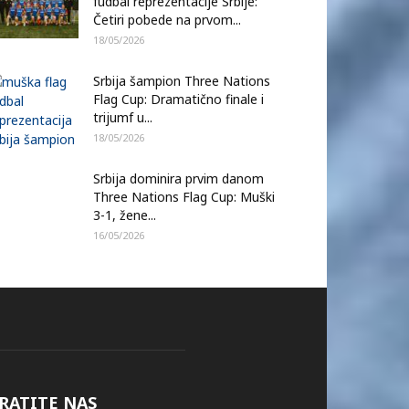
fudbal reprezentacije Srbije:
Četiri pobede na prvom...
18/05/2026
Srbija šampion Three Nations
Flag Cup: Dramatično finale i
trijumf u...
18/05/2026
Srbija dominira prvim danom
Three Nations Flag Cup: Muški
3-1, žene...
16/05/2026
RATITE NAS