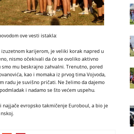
povodom ove vesti istakla:
izuzetnom karijerom, je veliki korak napred u
o, nismo očekivali da će se ovoliko aktivno
mu smo mu beskrajno zahvalni. Trenutno, pored
ovanovića, kao i momaka iz prvog tima Vojvoda,
em radu je suvišno pričati. Ne želimo da dajemo
j podmladak i nadamo se što većem uspehu.
 i najjače evropsko takmičenje Euroboul, a bio je
inskoj.