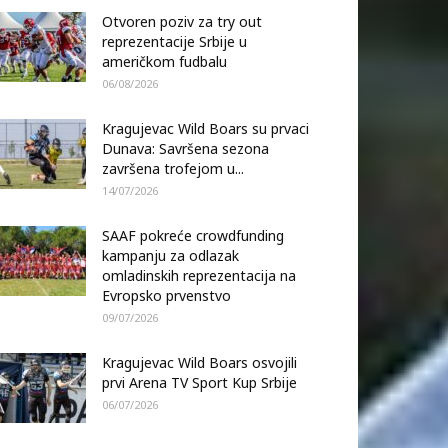
Otvoren poziv za try out
reprezentacije Srbije u
američkom fudbalu
06/08/2026
Kragujevac Wild Boars su prvaci
Dunava: Savršena sezona
završena trofejom u...
14/07/2026
SAAF pokreće crowdfunding
kampanju za odlazak
omladinskih reprezentacija na
Evropsko prvenstvo
09/07/2026
Kragujevac Wild Boars osvojili
prvi Arena TV Sport Kup Srbije
06/07/2026