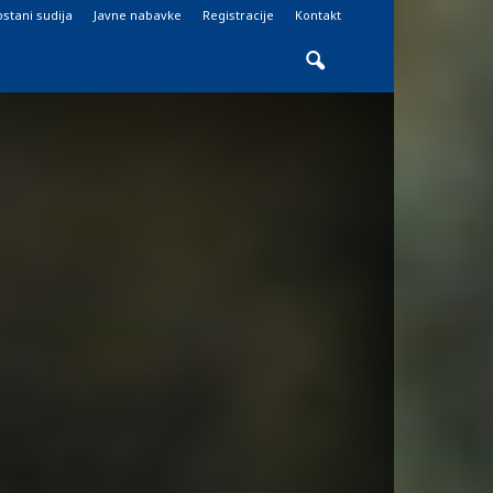
stani sudija
Javne nabavke
Registracije
Kontakt