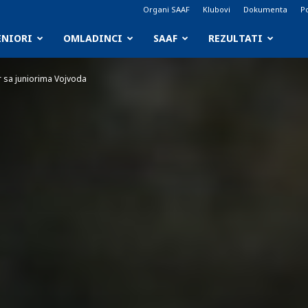
Organi SAAF
Klubovi
Dokumenta
Po
ENIORI
OMLADINCI
SAAF
REZULTATI
 sa juniorima Vojvoda