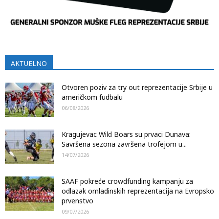
AKTUELNO
Otvoren poziv za try out reprezentacije Srbije u
američkom fudbalu
06/08/2026
Kragujevac Wild Boars su prvaci Dunava:
Savršena sezona završena trofejom u...
14/07/2026
SAAF pokreće crowdfunding kampanju za
odlazak omladinskih reprezentacija na Evropsko
prvenstvo
09/07/2026