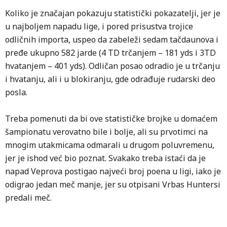
Koliko je značajan pokazuju statistički pokazatelji, jer je
u najboljem napadu lige, i pored prisustva trojice
odličnih importa, uspeo da zabeleži sedam tačdaunova i
pređe ukupno 582 jarde (4 TD trčanjem – 181 yds i 3TD
hvatanjem – 401 yds). Odličan posao odradio je u trčanju
i hvatanju, ali i u blokiranju, gde odrađuje rudarski deo
posla.
Treba pomenuti da bi ove statističke brojke u domaćem
šampionatu verovatno bile i bolje, ali su prvotimci na
mnogim utakmicama odmarali u drugom poluvremenu,
jer je ishod već bio poznat. Svakako treba istaći da je
napad Veprova postigao najveći broj poena u ligi, iako je
odigrao jedan meč manje, jer su otpisani Vrbas Huntersi
predali meč.