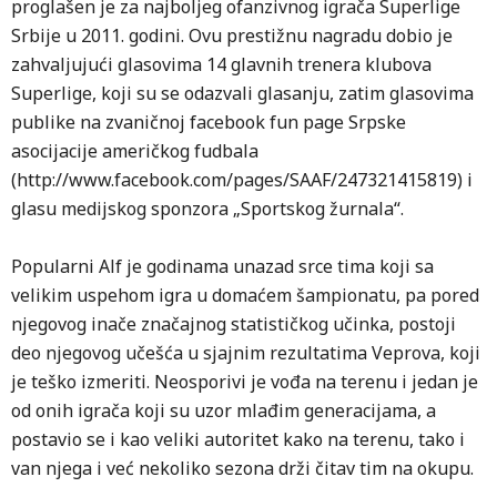
proglašen je za najboljeg ofanzivnog igrača Superlige
Srbije u 2011. godini. Ovu prestižnu nagradu dobio je
zahvaljujući glasovima 14 glavnih trenera klubova
Superlige, koji su se odazvali glasanju, zatim glasovima
publike na zvaničnoj facebook fun page Srpske
asocijacije američkog fudbala
(http://www.facebook.com/pages/SAAF/247321415819) i
glasu medijskog sponzora „Sportskog žurnala“.
Popularni Alf je godinama unazad srce tima koji sa
velikim uspehom igra u domaćem šampionatu, pa pored
njegovog inače značajnog statističkog učinka, postoji
deo njegovog učešća u sjajnim rezultatima Veprova, koji
je teško izmeriti. Neosporivi je vođa na terenu i jedan je
od onih igrača koji su uzor mlađim generacijama, a
postavio se i kao veliki autoritet kako na terenu, tako i
van njega i već nekoliko sezona drži čitav tim na okupu.