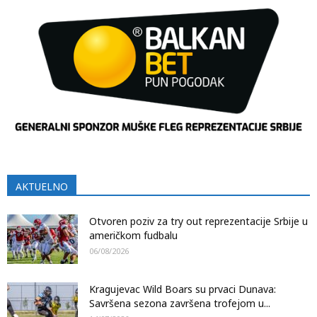
AKTUELNO
Otvoren poziv za try out reprezentacije Srbije u
američkom fudbalu
06/08/2026
Kragujevac Wild Boars su prvaci Dunava:
Savršena sezona završena trofejom u...