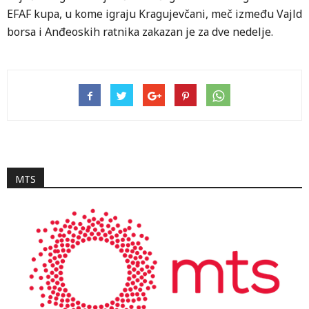
EFAF kupа, u kome igrаju Krаgujevčаni, meč između Vаjld
borsа i Anđeoskih rаtnikа zаkаzаn je zа dve nedelje.
MTS