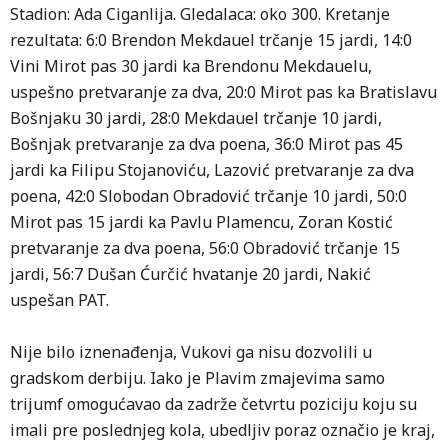
Stadion: Ada Ciganlija. Gledalaca: oko 300. Kretanje
rezultata: 6:0 Brendon Mekdauel trčanje 15 jardi, 14:0
Vini Mirot pas 30 jardi ka Brendonu Mekdauelu,
uspešno pretvaranje za dva, 20:0 Mirot pas ka Bratislavu
Bošnjaku 30 jardi, 28:0 Mekdauel trčanje 10 jardi,
Bošnjak pretvaranje za dva poena, 36:0 Mirot pas 45
jardi ka Filipu Stojanoviću, Lazović pretvaranje za dva
poena, 42:0 Slobodan Obradović trčanje 10 jardi, 50:0
Mirot pas 15 jardi ka Pavlu Plamencu, Zoran Kostić
pretvaranje za dva poena, 56:0 Obradović trčanje 15
jardi, 56:7 Dušan Ćurčić hvatanje 20 jardi, Nakić
uspešan PAT.
Nije bilo iznenađenja, Vukovi ga nisu dozvolili u
gradskom derbiju. Iako je Plavim zmajevima samo
trijumf omogućavao da zadrže četvrtu poziciju koju su
imali pre poslednjeg kola, ubedljiv poraz označio je kraj,