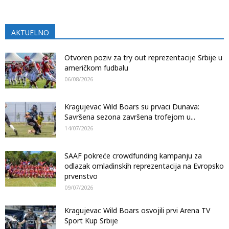
AKTUELNO
Otvoren poziv za try out reprezentacije Srbije u
američkom fudbalu
06/08/2026
Kragujevac Wild Boars su prvaci Dunava:
Savršena sezona završena trofejom u...
14/07/2026
SAAF pokreće crowdfunding kampanju za
odlazak omladinskih reprezentacija na Evropsko
prvenstvo
09/07/2026
Kragujevac Wild Boars osvojili prvi Arena TV
Sport Kup Srbije