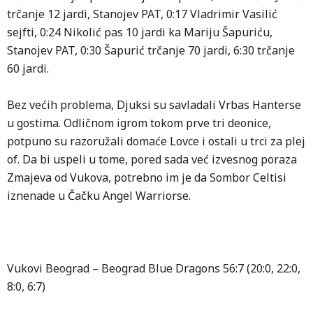
trčanje 12 jardi, Stanojev PAT, 0:17 Vladrimir Vasilić
sejfti, 0:24 Nikolić pas 10 jardi ka Mariju Šapuriću,
Stanojev PAT, 0:30 Šapurić trčanje 70 jardi, 6:30 trčanje
60 jardi.
Bez većih problema, Djuksi su savladali Vrbas Hanterse
u gostima. Odličnom igrom tokom prve tri deonice,
potpuno su razoružali domaće Lovce i ostali u trci za plej
of. Da bi uspeli u tome, pored sada već izvesnog poraza
Zmajeva od Vukova, potrebno im je da Sombor Celtisi
iznenade u Čačku Angel Warriorse.
Vukovi Beograd – Beograd Bluе Dragons 56:7 (20:0, 22:0,
8:0, 6:7)