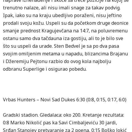
naprave iznenađenje i skoče sa treće pozicije na kojoj se
trenutno nalaze, ali nisu imali snage za takav podvig.
Ipak, iako su na kraju ubedljivo poraženi, nisu jeftino
prodali svoju kožu. Uspeli su da početkom druge deonice
smanje prednost Kragujevčana na 14:7, na poluvremenu
ostanu samo dva tačdauna iza gostiju, ali to je bilo sve
što su uspeli da urade. Sten Bedvel je sa po dva pasa
svojim omiljenim metama u napadu, blizancima Brajanu
i Džeremiju Pejtonu razbio do ovog kola najbolju
odbranu Superlige i osigurao pobedu.
Vrbas Hunters – Novi Sad Dukes 6:30 (0:8, 0:15, 0:17, 6:0)
Gradski stadion. Gledalaca: oko 200. Kretanje rezultata:
0:8 Marko Nikolić pas ka Savi Cimbaljeviću 30 jardi,
Srđan Stanojev pretvaranje za 2 poena, 0:15 Boško Jokić