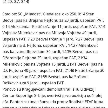
21:20, 0:7, 0:14)
Stadion: SC „Mladost“. Gledalaca: oko 250. 0:14 Sten
Bedvel pas ka Brajanu Pejtonu za 20 jardi, uspešan PAT,
0:14 Aleksandar Ristić trčanje 11 jardi, uspešan PAT, 7:14
Vojislav Milenković pas na Milivoja Vojteha 40 jardi,
uspešan PAT, 7:20 Bedvel trčanje 1 jard, 7:27 Bedvel pas
75 jardi na B. Pejtona, uspešan PAT, 14:27 Milenković
pas ka Ivanu Ilijevskom 30 jardi, 14:35 Bedvel pas na
Džeremija Pejtona 25 jardi, uspešan PAT, 21:34
Milenković pas na Vojteha 15 jardi, 21:41 Bedvel pas na
Dž. Pejtona 40 jardi, uspešan PAT, 21:48 Ristić trčanje 30
jardi, uspešan PAT, 21:55 Bedvel pas ka Srđanu
Boškoviću za 9 jardi, uspešan PAT.
Ponovo su Kragujevčani demonstrirali silu u diviziji
Centar Superlige Srbije, overivši prvu poziciju uoči plej
ofa. Panteri su imali šansu da protiv finaliste EFAF kupa