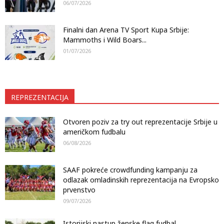
06/07/2026
Finalni dan Arena TV Sport Kupa Srbije:
Mammoths i Wild Boars...
01/07/2026
REPREZENTACIJA
Otvoren poziv za try out reprezentacije Srbije u
američkom fudbalu
06/08/2026
SAAF pokreće crowdfunding kampanju za
odlazak omladinskih reprezentacija na Evropsko
prvenstvo
09/07/2026
Istorijski nastup ženske flag fudbal