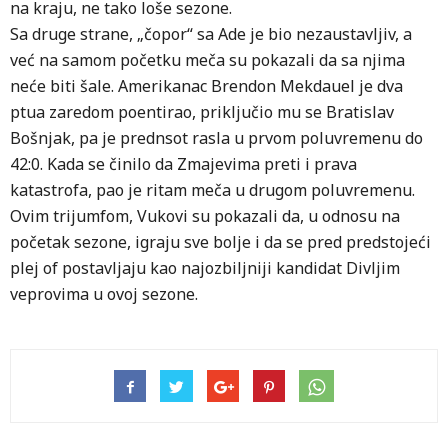
na kraju, ne tako loše sezone.
Sa druge strane, „čopor“ sa Ade je bio nezaustavljiv, a
već na samom početku meča su pokazali da sa njima
neće biti šale. Amerikanac Brendon Mekdauel je dva
ptua zaredom poentirao, priključio mu se Bratislav
Bošnjak, pa je prednsot rasla u prvom poluvremenu do
42:0. Kada se činilo da Zmajevima preti i prava
katastrofa, pao je ritam meča u drugom poluvremenu.
Ovim trijumfom, Vukovi su pokazali da, u odnosu na
početak sezone, igraju sve bolje i da se pred predstojeći
plej of postavljaju kao najozbiljniji kandidat Divljim
veprovima u ovoj sezone.