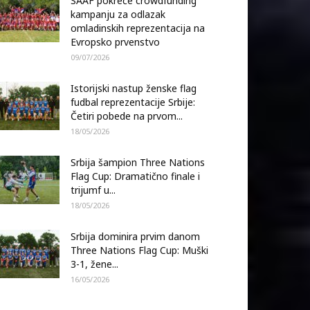
SAAF pokreće crowdfunding
kampanju za odlazak
omladinskih reprezentacija na
Evropsko prvenstvo
09/07/2026
Istorijski nastup ženske flag
fudbal reprezentacije Srbije:
Četiri pobede na prvom...
18/05/2026
Srbija šampion Three Nations
Flag Cup: Dramatično finale i
trijumf u...
18/05/2026
Srbija dominira prvim danom
Three Nations Flag Cup: Muški
3-1, žene...
16/05/2026