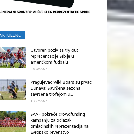
AKTUELNO
Otvoren poziv za try out
reprezentacije Srbije u
američkom fudbalu
06/08/2026
Kragujevac Wild Boars su prvaci
Dunava: Savršena sezona
završena trofejom u...
14/07/2026
SAAF pokreće crowdfunding
kampanju za odlazak
omladinskih reprezentacija na
Evropsko prvenstvo