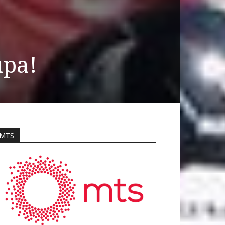
upa!
MTS