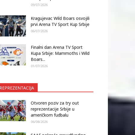
09/07/2026
Kragujevac Wild Boars osvojili
prvi Arena TV Sport Kup Srbije
06/07/2026
Finalni dan Arena TV Sport
Kupa Srbije: Mammoths i Wild
Boars...
01/07/2026
REPREZENTACIJA
Otvoren poziv za try out
reprezentacije Srbije u
američkom fudbalu
06/08/2026