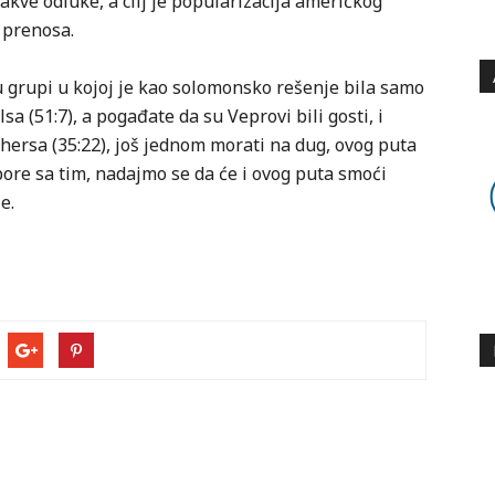
 takve odluke, a cilj je popularizacija američkog
 prenosa.
u grupi u kojoj je kao solomonsko rešenje bila samo
a (51:7), a pogađate da su Veprovi bili gosti, i
hersa (35:22), još jednom morati na dug, ovog puta
bore sa tim, nadajmo se da će i ovog puta smoći
e.