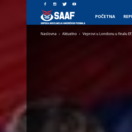
SAAF.rs
POČETNA
REP
Naslovna
Aktuelno
Veprovi u Londonu u finalu E