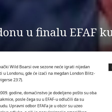
donu u finalu EFAF k
vački Wild Boarsi ove sezone neće igrati nijedan
ati u Londonu, gde će izaći na megdan London Blitz-
igerse 23:7).
2009. godine, domaćinstvo je dodeljeno pošto su oba
akmice, posle čega su u EFAF-u odlučili da su
ponudu. Upravni odbor EFAFa je u obzir su uzeo