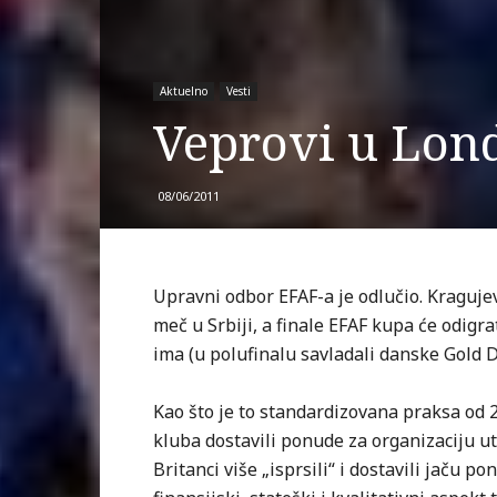
Aktuelno
Vesti
Veprovi u Lon
08/06/2011
Upravni odbor EFAF-a je odlučio. Kraguje
meč u Srbiji, a finale EFAF kupa će odigr
ima (u polufinalu savladali danske Gold D
Kao što je to standardizovana praksa od 
kluba dostavili ponude za organizaciju ut
Britanci više „isprsili“ i dostavili jaču 