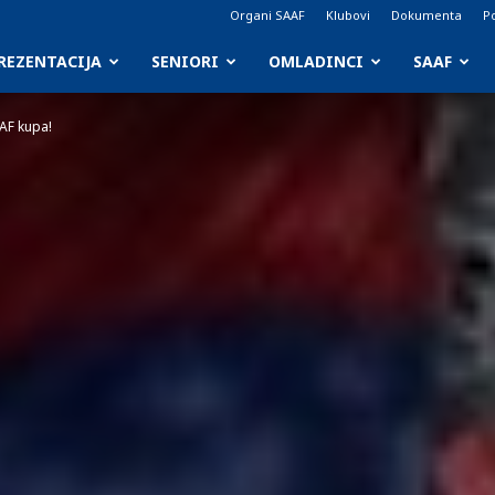
Organi SAAF
Klubovi
Dokumenta
Po
REZENTACIJA
SENIORI
OMLADINCI
SAAF
FAF kupa!