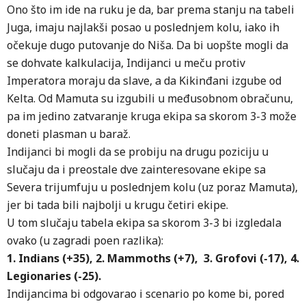
Ono što im ide na ruku je da, bar prema stanju na tabeli
Juga, imaju najlakši posao u poslednjem kolu, iako ih
očekuje dugo putovanje do Niša. Da bi uopšte mogli da
se dohvate kalkulacija, Indijanci u meču protiv
Imperatora moraju da slave, a da Kikinđani izgube od
Kelta. Od Mamuta su izgubili u međusobnom obračunu,
pa im jedino zatvaranje kruga ekipa sa skorom 3-3 može
doneti plasman u baraž.
Indijanci bi mogli da se probiju na drugu poziciju u
slučaju da i preostale dve zainteresovane ekipe sa
Severa trijumfuju u poslednjem kolu (uz poraz Mamuta),
jer bi tada bili najbolji u krugu četiri ekipe.
U tom slučaju tabela ekipa sa skorom 3-3 bi izgledala
ovako (u zagradi poen razlika):
1. Indians (+35), 2. Mammoths (+7), 3. Grofovi (-17), 4.
Legionaries (-25).
Indijancima bi odgovarao i scenario po kome bi, pored