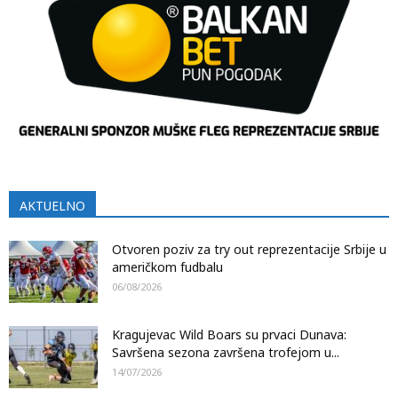
AKTUELNO
Otvoren poziv za try out reprezentacije Srbije u
američkom fudbalu
06/08/2026
Kragujevac Wild Boars su prvaci Dunava:
Savršena sezona završena trofejom u...
14/07/2026