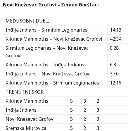
Novi Kneževac Grofovi – Zemun Gorštaci
MEĐUSOBNI DUELI
Inđija Indians – Sirmium Legionaries
14:13
Kikinda Mammoths – Novi Kneževac Grofovi
42:34
Sirmium Legionaries – Novi Kneževac
0:28
Grofovi
Kikinda Mammoths – Inđija Indians
6:3
Inđija Indians – Novi Kneževac Grofovi
37:0
Kikinda Mammoths – Sirmium Legionaries
12:16
TRENUTNI SKOR
Kikinda Mammoths
5
3
2
Inđija Indians
5
2
3
Novi Kneževac Grofovi
5
2
3
Sremska Mitrovica
5
2
3