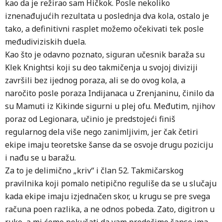
kao da je režirao sam Hičkok. Posle nekoliko
iznenađujućih rezultata u poslednja dva kola, ostalo je
tako, a definitivni rasplet možemo očekivati tek posle
međudiviziskih duela.
Kao što je odavno poznato, siguran učesnik baraža su
Klek Knightsi koji su deo takmičenja u svojoj diviziji
završili bez ijednog poraza, ali se do ovog kola, a
naročito posle poraza Indijanaca u Zrenjaninu, činilo da
su Mamuti iz Kikinde sigurni u plej ofu. Međutim, njihov
poraz od Legionara, učinio je predstojeći finiš
regularnog dela više nego zanimljivim, jer čak četiri
ekipe imaju teoretske šanse da se osvoje drugu poziciju
i nađu se u baražu.
Za to je delimično „kriv“ i član 52. Takmičarskog
pravilnika koji pomalo netipično reguliše da se u slučaju
kada ekipe imaju izjednačen skor, u krugu se pre svega
računa poen razlika, a ne odnos pobeda. Zato, digitron u