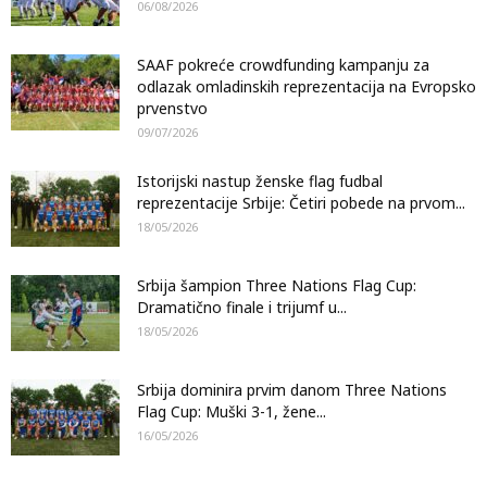
06/08/2026
SAAF pokreće crowdfunding kampanju za
odlazak omladinskih reprezentacija na Evropsko
prvenstvo
09/07/2026
Istorijski nastup ženske flag fudbal
reprezentacije Srbije: Četiri pobede na prvom...
18/05/2026
Srbija šampion Three Nations Flag Cup:
Dramatično finale i trijumf u...
18/05/2026
Srbija dominira prvim danom Three Nations
Flag Cup: Muški 3-1, žene...
16/05/2026