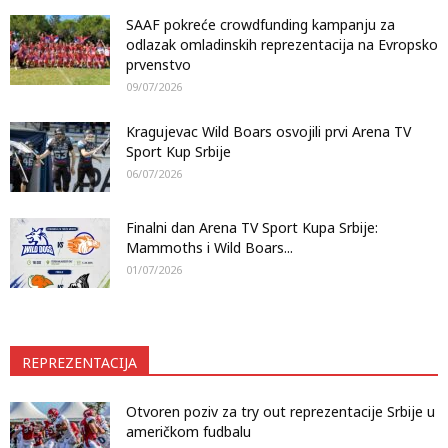
SAAF pokreće crowdfunding kampanju za
odlazak omladinskih reprezentacija na Evropsko
prvenstvo
09/07/2026
Kragujevac Wild Boars osvojili prvi Arena TV
Sport Kup Srbije
06/07/2026
Finalni dan Arena TV Sport Kupa Srbije:
Mammoths i Wild Boars...
01/07/2026
REPREZENTACIJA
Otvoren poziv za try out reprezentacije Srbije u
američkom fudbalu