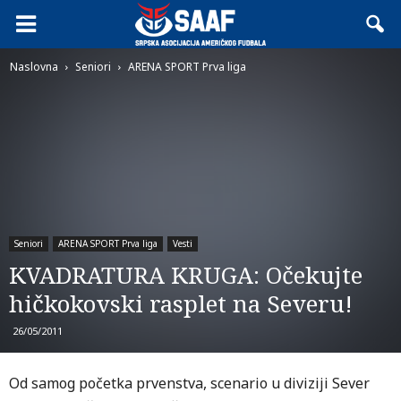
Naslovna
Seniori
ARENA SPORT Prva liga
Seniori
ARENA SPORT Prva liga
Vesti
KVADRATURA KRUGA: Očekujte
hičkokovski rasplet na Severu!
26/05/2011
Od samog početka prvenstva, scenario u diviziji Sever