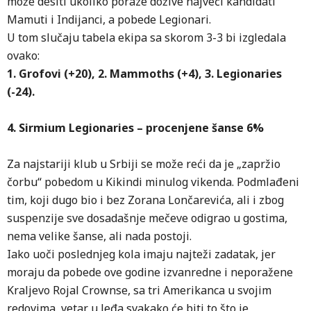
može desiti ukoliko poraze dožive najveći kandidati
Mamuti i Indijanci, a pobede Legionari.
U tom slučaju tabela ekipa sa skorom 3-3 bi izgledala
ovako:
1. Grofovi (+20), 2. Mammoths (+4), 3. Legionaries
(-24).
4. Sirmium Legionaries – procenjene šanse 6%
Za najstariji klub u Srbiji se može reći da je „zapržio
čorbu“ pobedom u Kikindi minulog vikenda. Podmlađeni
tim, koji dugo bio i bez Zorana Lončarevića, ali i zbog
suspenzije sve dosadašnje mečeve odigrao u gostima,
nema velike šanse, ali nada postoji.
Iako uoči poslednjeg kola imaju najteži zadatak, jer
moraju da pobede ove godine izvanredne i neporažene
Kraljevo Rojal Crownse, sa tri Amerikanca u svojim
redovima, vetar u leđa svakako će biti to što je