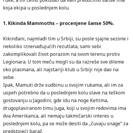
ruke, a mi ćemo pokušati da vam predočimo šanse ima
koja ekipa u poslednjem kolu.
1. Kikinda Mammoths – procenjene šanse 50%.
Kikinđani, najmlađi tim u Srbiji, su posle sjajne sezone i
nekoliko iznenađujućih rezutlata, sami sebi
zakomplikovali život porazom na svom terenu protiv
Legionara. U tom meču mogli su da razreše sve dileme
oko plasmana, ali najstariji klub u Srbiji nije dao na
sebe.
Ipak, Mamuti drže sudbinu u svojim rukama, ali im za
uspeh potrebno da u poslednjem kolu slave na teškom
gostovanju u Jagodini, gde idu na noge Keltima,
drugoplasiranom timu Juga, koji u svojim redovima ima
dva Amerikanca, ali nemaju takmičarski interes u
poslednjem kolu, pa se može desiti da „čuvaju snage“ za
predstojeći baraž.