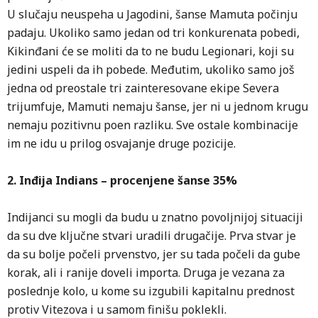
U slučaju neuspeha u Jagodini, šanse Mamuta počinju
padaju. Ukoliko samo jedan od tri konkurenata pobedi,
Kikinđani će se moliti da to ne budu Legionari, koji su
jedini uspeli da ih pobede. Međutim, ukoliko samo još
jedna od preostale tri zainteresovane ekipe Severa
trijumfuje, Mamuti nemaju šanse, jer ni u jednom krugu
nemaju pozitivnu poen razliku. Sve ostale kombinacije
im ne idu u prilog osvajanje druge pozicije.
2. Inđija Indians – procenjene šanse 35%
Indijanci su mogli da budu u znatno povoljnijoj situaciji
da su dve ključne stvari uradili drugačije. Prva stvar je
da su bolje počeli prvenstvo, jer su tada počeli da gube
korak, ali i ranije doveli importa. Druga je vezana za
poslednje kolo, u kome su izgubili kapitalnu prednost
protiv Vitezova i u samom finišu poklekli.