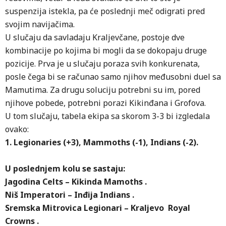
suspenzija istekla, pa će poslednji meč odigrati pred
svojim navijačima.
U slučaju da savladaju Kraljevčane, postoje dve
kombinacije po kojima bi mogli da se dokopaju druge
pozicije. Prva je u slučaju poraza svih konkurenata,
posle čega bi se računao samo njihov međusobni duel sa
Mamutima. Za drugu soluciju potrebni su im, pored
njihove pobede, potrebni porazi Kikinđana i Grofova.
U tom slučaju, tabela ekipa sa skorom 3-3 bi izgledala
ovako:
1. Legionaries (+3), Mammoths (-1), Indians (-2).
U poslednjem kolu se sastaju:
Jagodina Celts – Kikinda Mamoths .
Niš Imperatori – Inđija Indians .
Sremska Mitrovica Legionari – Kraljevo Royal
Crowns .