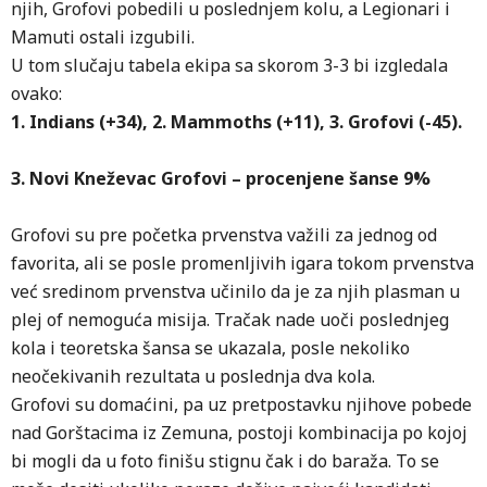
njih, Grofovi pobedili u poslednjem kolu, a Legionari i
Mamuti ostali izgubili.
U tom slučaju tabela ekipa sa skorom 3-3 bi izgledala
ovako:
1. Indians (+34), 2. Mammoths (+11), 3. Grofovi (-45).
3. Novi Kneževac Grofovi – procenjene šanse 9%
Grofovi su pre početka prvenstva važili za jednog od
favorita, ali se posle promenljivih igara tokom prvenstva
već sredinom prvenstva učinilo da je za njih plasman u
plej of nemoguća misija. Tračak nade uoči poslednjeg
kola i teoretska šansa se ukazala, posle nekoliko
neočekivanih rezultata u poslednja dva kola.
Grofovi su domaćini, pa uz pretpostavku njihove pobede
nad Gorštacima iz Zemuna, postoji kombinacija po kojoj
bi mogli da u foto finišu stignu čak i do baraža. To se