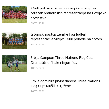
SAAF pokreće crowdfunding kampanju za
odlazak omladinskih reprezentacija na Evropsko
prvenstvo
09/07/2026
Istorijski nastup ženske flag fudbal
reprezentacije Srbije: Četiri pobede na prvom...
18/05/2026
Srbija šampion Three Nations Flag Cup:
Dramatično finale i trijumf u...
18/05/2026
Srbija dominira prvim danom Three Nations
Flag Cup: Muški 3-1, žene...
16/05/2026