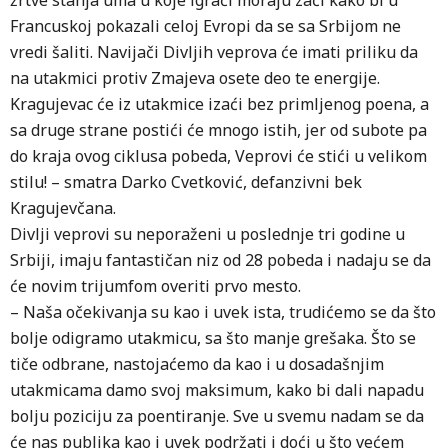
žrtve stanja uma u koje igrači moraju zaći kako bi u
Francuskoj pokazali celoj Evropi da se sa Srbijom ne
vredi šaliti. Navijači Divljih veprova će imati priliku da
na utakmici protiv Zmajeva osete deo te energije.
Kragujevac će iz utakmice izaći bez primljenog poena, a
sa druge strane postići će mnogo istih, jer od subote pa
do kraja ovog ciklusa pobeda, Veprovi će stići u velikom
stilu! – smatra Darko Cvetković, defanzivni bek
Kragujevčana.
Divlji veprovi su neporaženi u poslednje tri godine u
Srbiji, imaju fantastičan niz od 28 pobeda i nadaju se da
će novim trijumfom overiti prvo mesto.
– Naša očekivanja su kao i uvek ista, trudićemo se da što
bolje odigramo utakmicu, sa što manje grešaka. Što se
tiče odbrane, nastojaćemo da kao i u dosadašnjim
utakmicama damo svoj maksimum, kako bi dali napadu
bolju poziciju za poentiranje. Sve u svemu nadam se da
će nas publika kao i uvek podržati i doći u što većem