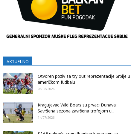
AKTUELNO
Otvoren poziv za try out reprezentacije Srbije u
američkom fudbalu
06/08/2026
Kragujevac Wild Boars su prvaci Dunava:
Savršena sezona završena trofejom u...
14/07/2026
SAAF pokreće crowdfunding kampanju za