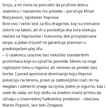
broju, a mi ćemo se potruditi da pružimo dobru
utakmicu i nastavimo niz pobeda – poručuje Milan
Marjanović, lajnbeker Veprova.
Biće ovo i veliki test za Blu dragonse, koji su trenutno
četvrti na tabeli, ali ih u poslednja dva kola očekuju
mečevi sa Veprovima i Vukovima, dve prvoplasirane
ekipe, a jedan trijumf im garantuje plasman u
predstojećem plej ofu.
– U utakmicu ulazimo bez nekoliko standardnih
prvotimaca koje su sprečile povrede. Idemo na noge
najboljem timu u regionu, ali nećemo se predati bez
borbe. I pored apsolutne dominacije koju Veprovi
pokazuju na terenu, pravo je zadovoljstvo izaći im na
megdan i odmeriti snage sa njima. Jedno je sigurno, kao i
uvek do sada, svi koji dođu na stadion imaće priliku da
uživaju u izvanrednoj fudbalskoj predstavi – obećava
Marko Popović, levi tekl Zmajeva.