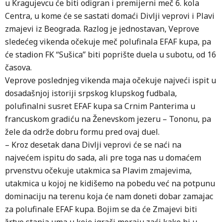
u Kragujevcu će biti odigran i premijerni meč 6. kola
Centra, u kome će se sastati domaći Divlji veprovi i Plavi
zmajevi iz Beograda. Razlog je jednostavan, Veprove
sledećeg vikenda očekuje meč polufinala EFAF kupa, pa
će stadion FK “Sušica” biti poprište duela u subotu, od 16
časova.
Veprove poslednjeg vikenda maja očekuje najveći ispit u
dosadašnjoj istoriji srpskog klupskog fudbala,
polufinalni susret EFAF kupa sa Crnim Panterima u
francuskom gradiću na Ženevskom jezeru – Tononu, pa
žele da održe dobru formu pred ovaj duel.
– Kroz desetak dana Divlji veprovi će se naći na
najvećem ispitu do sada, ali pre toga nas u domaćem
prvenstvu očekuje utakmica sa Plavim zmajevima,
utakmica u kojoj ne kidišemo na pobedu već na potpunu
dominaciju na terenu koja će nam doneti dobar zamajac
za polufinale EFAF kupa. Bojim se da će Zmajevi biti