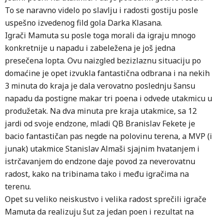
To se naravno videlo po slavlju i radosti gostiju posle
uspešno izvedenog fild gola Darka Klasana.
Igrači Mamuta su posle toga morali da igraju mnogo
konkretnije u napadu i zabeležena je još jedna
presečena lopta. Ovu naizgled bezizlaznu situaciju po
domaćine je opet izvukla fantastična odbrana i na nekih
3 minuta do kraja je dala verovatno poslednju šansu
napadu da postigne makar tri poena i odvede utakmicu u
produžetak. Na dva minuta pre kraja utakmice, sa 12
jardi od svoje endzone, mladi QB Branislav Fekete je
bacio fantastičan pas negde na polovinu terena, a MVP (i
junak) utakmice Stanislav Almaši sjajnim hvatanjem i
istrčavanjem do endzone daje povod za neverovatnu
radost, kako na tribinama tako i među igračima na
terenu.
Opet su veliko neiskustvo i velika radost sprečili igrače
Mamuta da realizuju šut za jedan poen i rezultat na