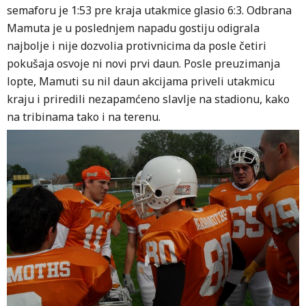
semaforu je 1:53 pre kraja utakmice glasio 6:3. Odbrana
Mamuta je u poslednjem napadu gostiju odigrala
najbolje i nije dozvolia protivnicima da posle četiri
pokušaja osvoje ni novi prvi daun. Posle preuzimanja
lopte, Mamuti su nil daun akcijama priveli utakmicu
kraju i priredili nezapamćeno slavlje na stadionu, kako
na tribinama tako i na terenu.