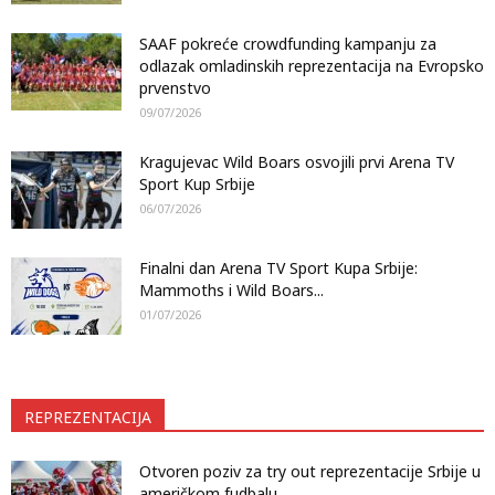
SAAF pokreće crowdfunding kampanju za
odlazak omladinskih reprezentacija na Evropsko
prvenstvo
09/07/2026
Kragujevac Wild Boars osvojili prvi Arena TV
Sport Kup Srbije
06/07/2026
Finalni dan Arena TV Sport Kupa Srbije:
Mammoths i Wild Boars...
01/07/2026
REPREZENTACIJA
Otvoren poziv za try out reprezentacije Srbije u
američkom fudbalu