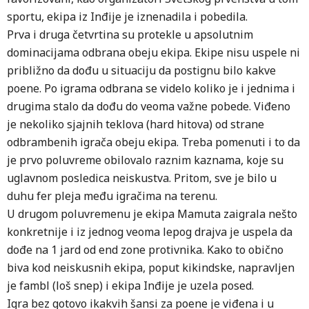
sportu, ekipa iz Inđije je iznenadila i pobedila.
Prva i druga četvrtina su protekle u apsolutnim
dominacijama odbrana obeju ekipa. Ekipe nisu uspele ni
približno da dođu u situaciju da postignu bilo kakve
poene. Po igrama odbrana se videlo koliko je i jednima i
drugima stalo da dođu do veoma važne pobede. Viđeno
je nekoliko sjajnih teklova (hard hitova) od strane
odbrambenih igrača obeju ekipa. Treba pomenuti i to da
je prvo poluvreme obilovalo raznim kaznama, koje su
uglavnom posledica neiskustva. Pritom, sve je bilo u
duhu fer pleja među igračima na terenu.
U drugom poluvremenu je ekipa Mamuta zaigrala nešto
konkretnije i iz jednog veoma lepog drajva je uspela da
dođe na 1 jard od end zone protivnika. Kako to obično
biva kod neiskusnih ekipa, poput kikindske, napravljen
je fambl (loš snep) i ekipa Inđije je uzela posed.
Igra bez gotovo ikakvih šansi za poene je viđena i u