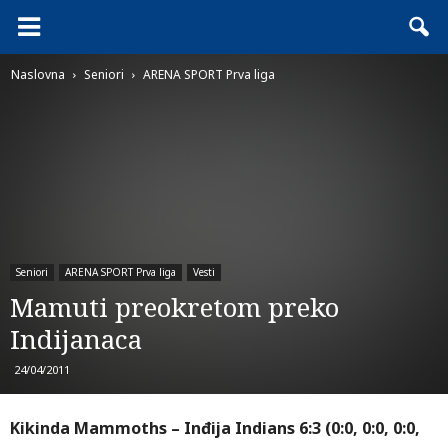
Naslovna
Seniori
ARENA SPORT Prva liga
Seniori
ARENA SPORT Prva liga
Vesti
Mamuti preokretom preko
Indijanaca
24/04/2011
Kikinda Mammoths – Inđija Indians 6:3 (0:0, 0:0, 0:0,