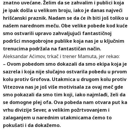
znatno uvećane. Želim da se zahvalim i publici koja
je ipak došla u velikom broju, iako je danas najveći
hrišćanski praznik. Nadam se da će ih biti još toliko u
našem narednom meču. Obe velike pobede kod kuće
smo ostvarili upravo zahvaljujući fantastičnoj
podršci mnogobrojne publike koja nas je u ključnim
trenucima podržala na fantastičan način.
Aleksandar Aćimov, trkač i trener Mamuta, jer rekao:
– Ovom pobedom smo dokazali da smo ekipa koja je
sazrela i koja nije slučajno ostvarila pobedu u prvom
kolu protiv Grofova. Utakmica u drugom kolu protiv
Vitezova nas je još više motivisala za ovaj meč gde
smo pokazali da smo tim koji, iako najmlađi, želi da
se domogne plej ofa. Ova pobeda nam otvara put ka
vrhu divizije Sever, a velikim požrtvovanjem i
zalaganjem u narednim utakmicama ćemo to
pokušati i da dokažemo.