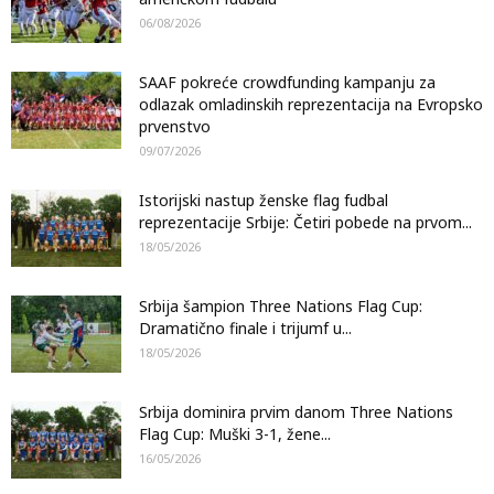
06/08/2026
SAAF pokreće crowdfunding kampanju za
odlazak omladinskih reprezentacija na Evropsko
prvenstvo
09/07/2026
Istorijski nastup ženske flag fudbal
reprezentacije Srbije: Četiri pobede na prvom...
18/05/2026
Srbija šampion Three Nations Flag Cup:
Dramatično finale i trijumf u...
18/05/2026
Srbija dominira prvim danom Three Nations
Flag Cup: Muški 3-1, žene...
16/05/2026