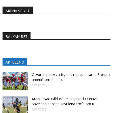
ARENA SPORT
BALKAN BET
AKTUELNO
Otvoren poziv za try out reprezentacije Srbije u
američkom fudbalu
06/08/2026
Kragujevac Wild Boars su prvaci Dunava:
Savršena sezona završena trofejom u...
14/07/2026