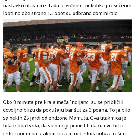
nastavku utakmice. Tada je viđeno i nekoliko presečenih
lopti na obe strane i … opet su odbrane dominirale.
Oko 8 minuta pre kraja meča Indijanci su se približili
dovoljno blizu da pokušaju bar šut za 3 poena. To je bilo
sa nekih 25 jardi od endzone Mamuta. Ova utakmica je
bila toliko tvrda, da su mnogi pomislili da će ovo biti i
jedini poeni na utakmici i da je pobednik gotovo rešen.