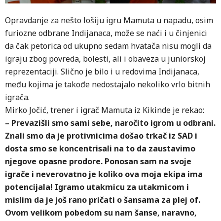
Opravdanje za nešto lošiju igru Mamuta u napadu, osim
furiozne odbrane Indijanaca, može se naći i u činjenici
da čak petorica od ukupno sedam hvatača nisu mogli da
igraju zbog povreda, bolesti, ali i obaveza u juniorskoj
reprezentaciji. Slično je bilo i u redovima Indijanaca,
među kojima je takođe nedostajalo nekoliko vrlo bitnih
igrača.
Mirko Jočić, trener i igrač Mamuta iz Kikinde je rekao:
– Prevazišli smo sami sebe, naročito igrom u odbrani.
Znali smo da je protivnicima došao trkač iz SAD i
dosta smo se koncentrisali na to da zaustavimo
njegove opasne prodore. Ponosan sam na svoje
igrače i neverovatno je koliko ova moja ekipa ima
potencijala! Igramo utakmicu za utakmicom i
mislim da je još rano pričati o šansama za plej of.
Ovom velikom pobedom su nam šanse, naravno,