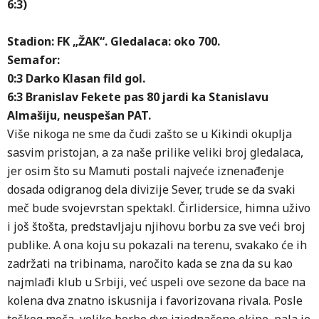
6:3)
Stadion: FK „ŽAK“. Gledalaca: oko 700.
Semafor:
0:3 Darko Klasan fild gol.
6:3 Branislav Fekete pas 80 jardi ka Stanislavu
Almašiju, neuspešan PAT.
Više nikoga ne sme da čudi zašto se u Kikindi okuplja
sasvim pristojan, a za naše prilike veliki broj gledalaca,
jer osim što su Mamuti postali najveće iznenađenje
dosada odigranog dela divizije Sever, trude se da svaki
meč bude svojevrstan spektakl. Čirlidersice, himna uživo
i još štošta, predstavljaju njihovu borbu za sve veći broj
publike. A ona koju su pokazali na terenu, svakako će ih
zadržati na tribinama, naročito kada se zna da su kao
najmlađi klub u Srbiji, već uspeli ove sezone da bace na
kolena dva znatno iskusnija i favorizovana rivala. Posle