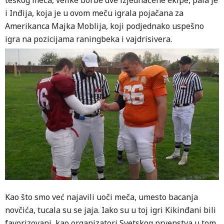
teškog meča, velike borbe dve izjednačene ekipe, pala je
i Inđija, koja je u ovom meču igrala pojačana za
Amerikanca Majka Moblija, koji podjednako uspešno
igra na pozicijama raningbeka i vajdrisivera.
Kao što smo već najavili uoči meča, umesto bacanja
novčića, tucala su se jaja. Iako su u toj igri Kikinđani bili
favorizovani, kao organizatori Svetskog prvenstva u tom