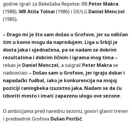
godine igrali za Bekešaba Repotse: RB
Peter Makra
(1988),
WR Atila Tolnai
(1986) i DE/LG
Daniel Menczel
(1985).
– Drago mi je što sam došao u Grofove, jer su odličan
tim u kome mogu da napredujem. Liga u Srbiji je
dosta jaka i ujednačena, pa se nadam se dobrim
rezultatima i dobrim ličnim i igrama mog tima –
rekao je
Daniel Menczel,
a saigrač
Peter Makra
se
nadovezao
: – Došao sam u Grofove, jer igraju dobar i
napadački fudbal, iako je konkurencija na mojoj
poziciji raningbeka izuzetno jaka. Nadam se da ću
izboriti mesto i imati zapazenu ulogu ove sezone
.
O ambicijama pred narednu sezonu, govori glavni trener
i predsednik Grofova
Dušan Perišić
: