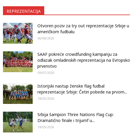
REPREZENTACIJA
Otvoren poziv za try out reprezentacije Srbije u
američkom fudbalu
06/08/2026
SAAF pokreće crowdfunding kampanju za
odlazak omladinskih reprezentacija na Evropsko
prvenstvo
09/07/2026
Istorijski nastup ženske flag fudbal
reprezentacije Srbije: Četiri pobede na prvom...
18/05/2026
Srbija šampion Three Nations Flag Cup:
Dramatično finale i trijumf u...
18/05/2026