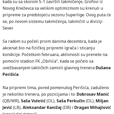
kada su sa skorom 5-1 završili takmičenje, Grofovi iz
Novog Kneževca sa velikim optimizmom su krenuli u
pripreme za predstojeću sezonu Superlige. Ovog puta će
se, po novom sistemu takmičenja, takmičiti u diviziji
Sever.
Sa radom su počeli prvim danima decembra, kada je
akcenat bio na fizičkoj pripremi igrača i sticanju
kondicije. Početkom februara, aktivnosti su prenete na
pomoćni stadion FK „Obilića“, kada se počelo sa
uvežbavanjem taktičkih zamisli glavnog trenera
Dušana
Perišića
.
Na pripremi tima, pored pomenutog Perišića, zaduženo
je nekoliko trenera, po pozicijama i to:
Dobrosav Manić
(QB/WR),
Saša Vuletić
(OL),
Saša Perkučin
(DL),
Miljan
Jević
(LB),
Aleksandar Kanižaj
(DB) i
Dragan Mihajlović