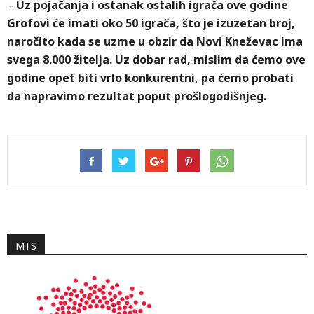
–
Uz pojačanja i ostanak ostalih igrača ove godine
Grofovi će imati oko 50 igrača, što je izuzetan broj,
naročito kada se uzme u obzir da Novi Kneževac ima
svega 8.000 žitelja. Uz dobar rad, mislim da ćemo ove
godine opet biti vrlo konkurentni, pa ćemo probati
da napravimo rezultat poput prošlogodišnjeg.
MTS