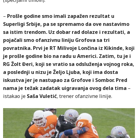
(specijalni timovi).
–
Prošle godine smo imali zapažen rezultat u
Superligi Srbije, pa se spremamo da ove nastavimo
sa istim trendom. Uz dobar rad dolaze i rezultati, a
pojačali smo ofanzivnu liniju Grofova sa tri
povratnika.
Prvi je RT Milivoje Lončina iz Kikinde, koji
je prošle godine bio na radu u Americi. Zatim, tu je i
RG Žolt Đeri, koji se vratio sa odsluženja vojnog roka,
a poslednji u nizu je Željo Ljuba, koji ima dosta
iskustva jer je nastupao za Grofove i Sombor. Pred
nama je težak zadatak uigravanja ovog dela tima
–
istakao je
Saša Vuletić
, trener ofanzivne linije.