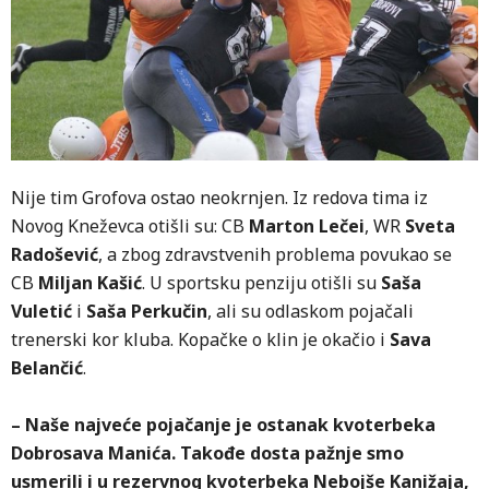
Nije tim Grofova ostao neokrnjen. Iz redova tima iz
Novog Kneževca otišli su: CB
Marton Lečei
, WR
Sveta
Radošević
, a zbog zdravstvenih problema povukao se
CB
Miljan Kašić
. U sportsku penziju otišli su
Saša
Vuletić
i
Saša Perkučin
, ali su odlaskom pojačali
trenerski kor kluba. Kopačke o klin je okačio i
Sava
Belančić
.
– Naše najveće pojačanje je ostanak kvoterbeka
Dobrosava Manića. Takođe dosta pažnje smo
usmerili i u rezervnog kvoterbeka Nebojše Kanižaja,