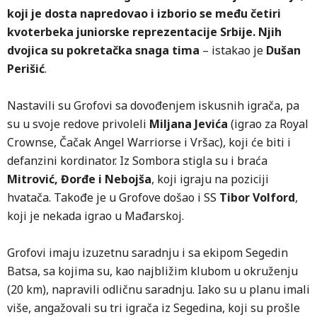
koji je dosta napredovao i izborio se među četiri
kvoterbeka juniorske reprezentacije Srbije. Njih
dvojica su pokretačka snaga tima
– istakao je
Dušan
Perišić
.
Nastavili su Grofovi sa dovođenjem iskusnih igrača, pa
su u svoje redove privoleli
Miljana Jevića
(igrao za Royal
Crownse, Čačak Angel Warriorse i Vršac), koji će biti i
defanzini kordinator. Iz Sombora stigla su i braća
Mitrović, Đorđe i Nebojša
, koji igraju na poziciji
hvatača. Takođe je u Grofove došao i SS
Tibor Volford
,
koji je nekada igrao u Mađarskoj.
Grofovi imaju izuzetnu saradnju i sa ekipom Segedin
Batsa, sa kojima su, kao najbližim klubom u okruženju
(20 km), napravili odličnu saradnju. Iako su u planu imali
više, angažovali su tri igrača iz Segedina, koji su prošle