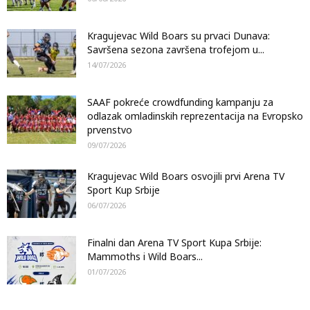
Kragujevac Wild Boars su prvaci Dunava:
Savršena sezona završena trofejom u...
14/07/2026
SAAF pokreće crowdfunding kampanju za
odlazak omladinskih reprezentacija na Evropsko
prvenstvo
09/07/2026
Kragujevac Wild Boars osvojili prvi Arena TV
Sport Kup Srbije
06/07/2026
Finalni dan Arena TV Sport Kupa Srbije:
Mammoths i Wild Boars...
01/07/2026