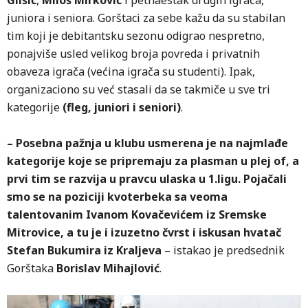
Glišić
,
Miloš Mirković
i petnaestak drugih igrača,
juniora i seniora. Gorštaci za sebe kažu da su stabilan
tim koji je debitantsku sezonu odigrao nespretno,
ponajviše usled velikog broja povreda i privatnih
obaveza igrača (većina igrača su studenti). Ipak,
organizaciono su već stasali da se takmiče u sve tri
kategorije
(fleg, juniori i seniori)
.
– Posebna pažnja u klubu usmerena je na najmlađe
kategorije koje se pripremaju za plasman u plej of, a
prvi tim se razvija u pravcu ulaska u 1.ligu. Pojačali
smo se na poziciji kvoterbeka sa veoma
talentovanim Ivanom Kovačevićem iz Sremske
Mitrovice, a tu je i izuzetno čvrst i iskusan hvatač
Stefan Bukumira iz Kraljeva
– istakao je predsednik
Gorštaka
Borislav Mihajlović
.