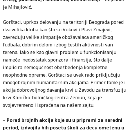
je Mihajlović.
Gorštaci, uprkos delovanju na teritoriji Beograda pored
dva velika kluba kao što su Vukovi i Plavi Zmajevi,
zavređuju velike simpatije obožavalaca američkog
fudbala, dobrim delom i zbog čestih aktivnosti van
terena. Iako se kao glavni problem u funkcionisanju
nameće
nedostatak sponzora i finansija, što dalje
implicira nemogućnost obezbeđenja kompletne
neophodne opreme, Gorštaci se uvek rado priključuju
mnogobrojnim humanitarnim akcijama. Primer tome je i
akcija dobrovoljnog davanja krvi u Zavodu za transfuziju
krvi Kliničko-bolničkog centra Zemun, koja je
svojevremeno i ispraćena na našem sajtu.
– Pored brojnih akcija koje su u pripremi za naredni
period, izdvojila bih posetu školi za decu ometenu u