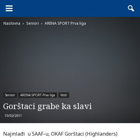
Naslovna
Seniori
ARENA SPORT Prva liga
Seniori
ARENA SPORT Prva liga
Vesti
Gorštaci grabe ka slavi
15/02/2011
Najmlađi u SAAF-u, OKAF Gorštaci (Highlanders)