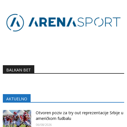
BALKAN BET
AKTUELNO
Otvoren poziv za try out reprezentacije Srbije u
američkom fudbalu
06/08/2026