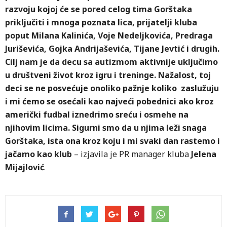
razvoju kojoj će se pored celog tima Gorštaka
priključiti i mnoga poznata lica, prijatelji kluba
poput Milana Kalinića, Voje Nedeljkovića, Predraga
Juriševića, Gojka Andrijaševića, Tijane Jevtić i drugih.
Cilj nam je da decu sa autizmom aktivnije uključimo
u društveni život kroz igru i treninge. Nažalost, toj
deci se ne posvećuje onoliko pažnje koliko zaslužuju
i mi ćemo se osećali kao najveći pobednici ako kroz
američki fudbal iznedrimo sreću i osmehe na
njihovim licima. Sigurni smo da u njima leži snaga
Gorštaka, ista ona kroz koju i mi svaki dan rastemo i
jačamo kao klub
– izjavila je PR manager kluba
Jelena
Mijajlović
.