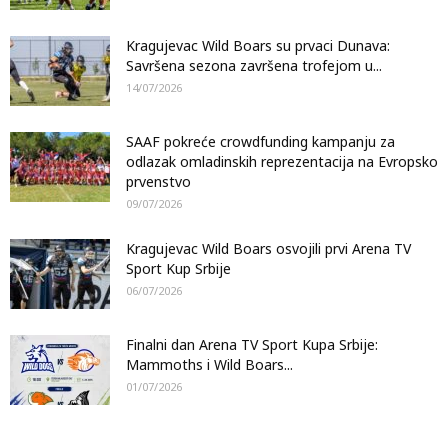
Kragujevac Wild Boars su prvaci Dunava:
Savršena sezona završena trofejom u...
14/07/2026
SAAF pokreće crowdfunding kampanju za
odlazak omladinskih reprezentacija na Evropsko
prvenstvo
09/07/2026
Kragujevac Wild Boars osvojili prvi Arena TV
Sport Kup Srbije
06/07/2026
Finalni dan Arena TV Sport Kupa Srbije:
Mammoths i Wild Boars...
01/07/2026