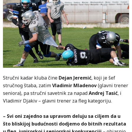
Stručni kadar kluba čine
Dejan Jeremić
, koji je šef
stručnog štaba, zatim
Vladimir Mladenov
(glavni trener
seniora), pa stručni savetnik za napad
Andrej Tasić
, i
Vladimir Djakiv – glavni trener za fleg kategoriju.
– Svi oni zajedno sa upravom deluju sa ciljem da u
što bliskijoj budućnosti dodjemo do bitnih rezultata
u fleg, juniroskoj i seniorskoj konkurenciji
– objasnio