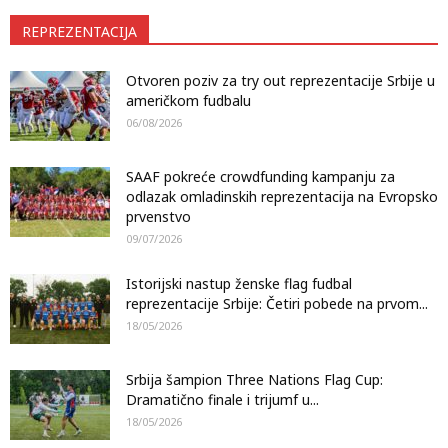
REPREZENTACIJA
Otvoren poziv za try out reprezentacije Srbije u
američkom fudbalu
06/08/2026
SAAF pokreće crowdfunding kampanju za
odlazak omladinskih reprezentacija na Evropsko
prvenstvo
09/07/2026
Istorijski nastup ženske flag fudbal
reprezentacije Srbije: Četiri pobede na prvom...
18/05/2026
Srbija šampion Three Nations Flag Cup:
Dramatično finale i trijumf u...
18/05/2026