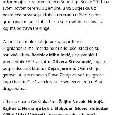
pripremaju se za predstojeću Superligu Srbije 2011. na
svom novom terenu u Zemunu u OŠ Sutjeska. Uz
postojeće prostorije kluba i teretanu u Pionirskom
gradu ovaj mladi klub izborio se za solidne uslove u
kojima održava treninge.
Za one koji malo slabije poznaju prilike u
Highlandersima, možda ne bi bilo loše istaći da su
osnivači kluba
Borislav Mihajlović
, prvi zvanični
predsednik SAFS-a, zatim
Olivera Stevanović,
koja je
potpredsednik kluba
,
i
Dejan Jeremić
. Osim što je
gotovo isti tim osnovao Plave Zmajeve, većina igrača
koja čini tim Gorštaka igrala je svojevremeno u Blue
dragonsima.
Udarnu snagu Gorštaka čine
Željko
Novak
,
Nebojša
Rajković
,
Nemanja Lekić
,
Slobodan Gluvić
,
Slobodan